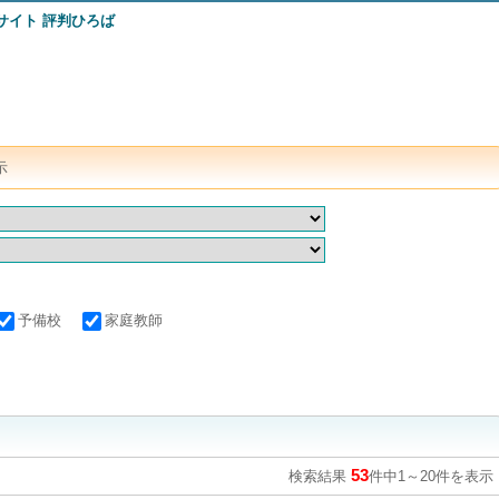
示
予備校
家庭教師
53
検索結果
件中
1
～
20
件を表示