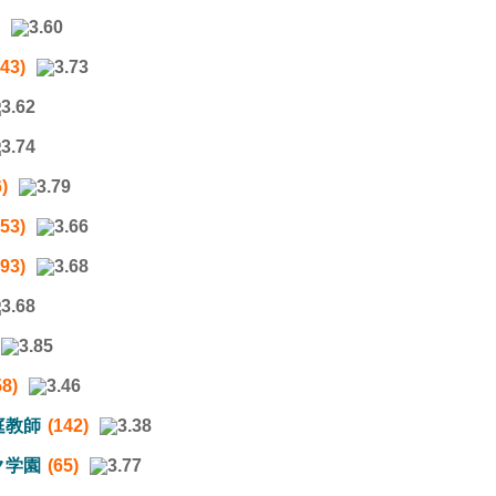
843)
)
253)
193)
58)
庭教師
(142)
ク学園
(65)