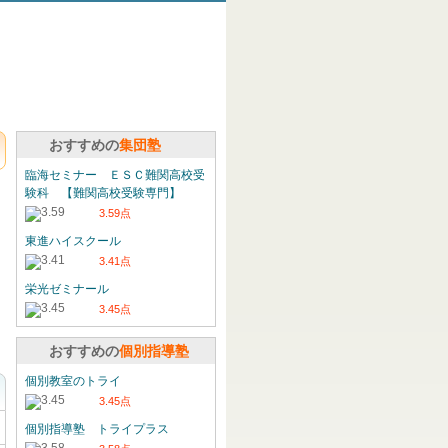
おすすめの
集団塾
臨海セミナー ＥＳＣ難関高校受
験科 【難関高校受験専門】
3.59点
東進ハイスクール
3.41点
栄光ゼミナール
3.45点
おすすめの
個別指導塾
個別教室のトライ
3.45点
個別指導塾 トライプラス