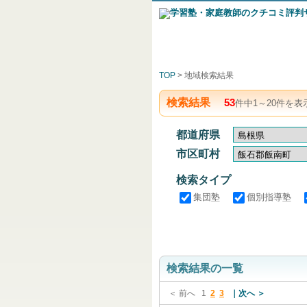
TOP
> 地域検索結果
検索結果
53
件中
1
～
20
件を表
都道府県
市区町村
検索タイプ
集団塾
個別指導塾
検索結果の一覧
＜ 前へ
1
2
3
次へ ＞