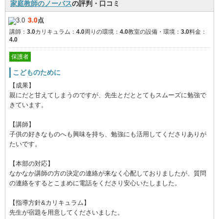
家庭教師のノーバス
の評判・口コミ
3.0
点
講師：
3.0
カリキュラム：
4.0
周りの環境：
4.0
教室の設備・環境：
3.0
料金：
4.0
保護者
こどものために
【成果】
親にだと甘えてしまうのですが、先生とだととてもスムーズに勉強で
きています。
【講師】
子供の好きなものへも興味を持ち、勉強にも活用してくださりありが
たいです。
【本部の対応】
なかなか講師の方の決定の連絡が来なく心配しておりましたが、質問
の連絡をするとこまめに電話をくださり安心いたしました。
【指導方針&カリキュラム】
先生が宿題を用意してくださいました。