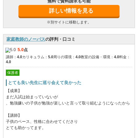
無料で資料請求も可能
詳しい情報を見る
※別サイトに移動します。
家庭教師のノーバス
の評判・口コミ
5.0
点
講師：
4.0
カリキュラム：
5.0
周りの環境：
4.0
教室の設備・環境：
4.0
料金：
4.0
保護者
とても良い先生に巡り会えて良かった
【成果】
まだ入試は始まっていないが
、勉強嫌いの子供が勉強が楽しいと言って取り組むようになったから
【講師】
子供のペース、性格に合わせてくださり
とても助かってます。