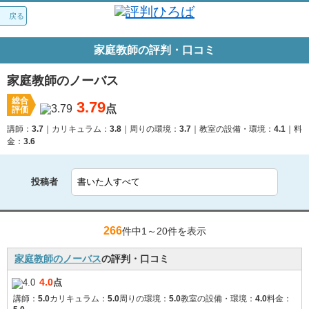
戻る
家庭教師の評判・口コミ
家庭教師のノーバス
総合
3.79
点
評価
講師：
3.7
カリキュラム：
3.8
周りの環境：
3.7
教室の設備・環境：
4.1
料
金：
3.6
投稿者
266
件中1～
20件を表示
家庭教師のノーバス
の評判・口コミ
4.0
点
講師：
5.0
カリキュラム：
5.0
周りの環境：
5.0
教室の設備・環境：
4.0
料金：