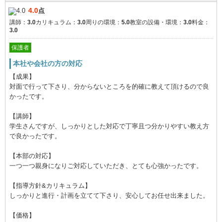
4.0
点
講師：
3.0
カリキュラム：
3.0
周りの環境：
5.0
教室の設備・環境：
3.0
料金：
3.0
保護者
本社や会社の方の対応
【成果】
対面で行って下さり、分からないところを的確に教えて頂けるので良
かったです。
【講師】
学生さんですが、しっかりとした対応で丁寧且つ分かりやすい教え方
で良かったです。
【本部の対応】
一つ一つ親身になりご対応していただき、とても心強かったです。
【指導方針&カリキュラム】
しっかりと進行・計画を立てて下さり、安心してお任せ出来ました。
【価格】