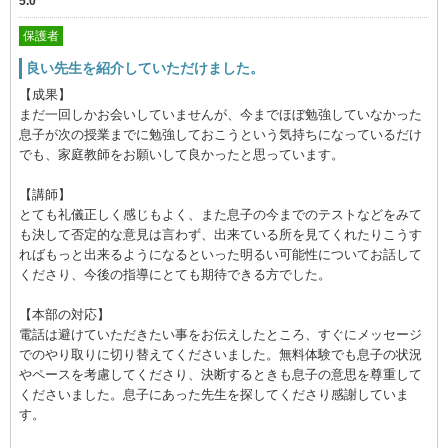
5.0
保護者
良い先生を紹介していただけました。
【成果】
まだ一回しかお会いしていませんが、今までほぼ勉強していなかった
息子が次の授業までに勉強しておこうという気持ちになっているだけ
でも、家庭教師をお願いして良かったと思っています。
【講師】
とても礼儀正しく感じもよく、また息子の今までのテストなどをみて
も決して否定的な意見は言わず、出来ている所を見てくれたりこうす
ればもっと出来るようになるといった明るい可能性についてお話して
くださり、今後の指導にとても期待できる方でした。
【本部の対応】
電話は避けていただきたい事をお伝えしたところ、すぐにメッセージ
でのやり取りに切り替えてくださいました。無料体験でも息子の状況
やペースを考慮してくださり、決断するときも息子の意思を尊重して
くださいました。息子にあった先生を探してくださり感謝していま
す。