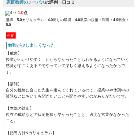
家庭教師のノーバス
の評判・口コミ
4.0
点
講師：
5.0
カリキュラム：
4.0
周りの環境：
4.0
教室の設備・環境：
4.0
料金：
5.0
生徒
勉強が少し楽しくなった
【成果】
授業がわかりやすく、わからなかったこともわかるようになっていく
感覚がすごくあるのでやっていて楽しく思えるようになったからで
す。
【講師】
自分の性格に合った先生を選んでくれているので、授業中や休憩中の
雑談などにおいても聞きたいことを聞きやすいのがありがたいです。
【本部の対応】
現在の成績などの状況把握が早かったことと、過度な営業がなかった
こと。
【指導方針&カリキュラム】