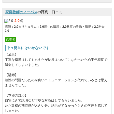
家庭教師のノーバス
の評判・口コミ
2.0
点
講師：
2.0
カリキュラム：
2.0
周りの環境：
2.0
教室の設備・環境：
2.0
料金：
2.0
保護者
中々簡単にはいかないです
【成果】
丁寧な指導はしてもらえたが結果はついてこなかったため半年程度で
退会してしまいました。
【講師】
相性の問題だったのか良いコミュニケーションが取れているとは思え
ませんでした。
【本部の対応】
自宅にきて説明など丁寧な対応はしてもらいました。
ただ最初の期待値が大きい分、結果がでなかったときの落差を感じて
しまった。