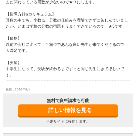
まだ関わっている回数が少ないので★３にします。
【指導方針&カリキュラム】
算数の中でも、小数点、分数の仕組みを理解できずに苦しんでいまし
たが、いまは学校の分数の宿題もうまくできているので、★5です
【価格】
以前の会社に比べて、半額位であんな良い先生が来てくださるので、
大満足です。
【要望】
中学生になって、受験が終わるまでずっと同じ先生にきてほしいで
す。
投稿：2026年6月
無料で資料請求も可能
詳しい情報を見る
※別サイトに移動します。