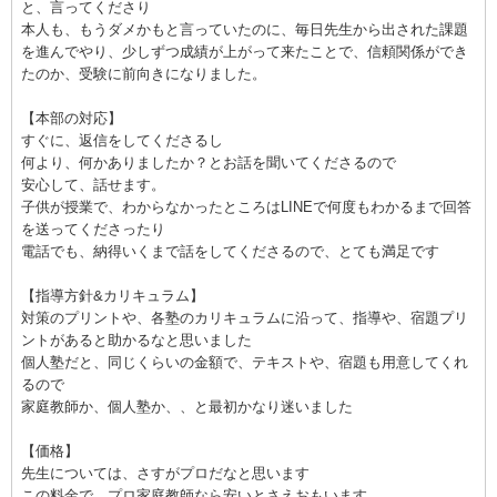
と、言ってくださり
本人も、もうダメかもと言っていたのに、毎日先生から出された課題
を進んでやり、少しずつ成績が上がって来たことで、信頼関係ができ
たのか、受験に前向きになりました。
【本部の対応】
すぐに、返信をしてくださるし
何より、何かありましたか？とお話を聞いてくださるので
安心して、話せます。
子供が授業で、わからなかったところはLINEで何度もわかるまで回答
を送ってくださったり
電話でも、納得いくまで話をしてくださるので、とても満足です
【指導方針&カリキュラム】
対策のプリントや、各塾のカリキュラムに沿って、指導や、宿題プリ
ントがあると助かるなと思いました
個人塾だと、同じくらいの金額で、テキストや、宿題も用意してくれ
るので
家庭教師か、個人塾か、、と最初かなり迷いました
【価格】
先生については、さすがプロだなと思います
この料金で、プロ家庭教師なら安いとさえおもいます。