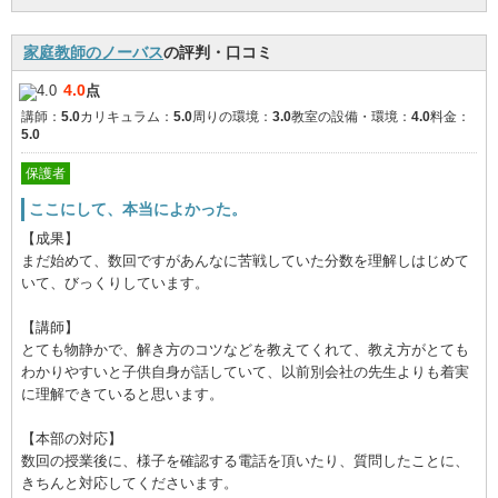
家庭教師のノーバス
の評判・口コミ
4.0
点
講師：
5.0
カリキュラム：
5.0
周りの環境：
3.0
教室の設備・環境：
4.0
料金：
5.0
保護者
ここにして、本当によかった。
【成果】
まだ始めて、数回ですがあんなに苦戦していた分数を理解しはじめて
いて、びっくりしています。
【講師】
とても物静かで、解き方のコツなどを教えてくれて、教え方がとても
わかりやすいと子供自身が話していて、以前別会社の先生よりも着実
に理解できていると思います。
【本部の対応】
数回の授業後に、様子を確認する電話を頂いたり、質問したことに、
きちんと対応してくださいます。