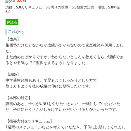
5.0
点
講師：
5.0
カリキュラム：
5.0
周りの環境：
5.0
教室の設備・環境：
5.0
料金：
5.0
保護者
これから！
【成果】
集団塾だけだとなかなか成績があがらないので家庭教師を併用しまし
た。
まだ始めたばかりですが、わからないところを教えてもらい理解でき
るとやる気もでて復習をするようになりました。
【講師】
中学受験経験もあり、学歴もよくしっかりとした方で
教え方もよく今後の成績の伸びに期待したいです。
【本部の対応】
説明のあと、子供がUNOをやりたいといい、一緒にしていただいた
り、子供にたくさん話しかけていただいたりありがたかったです。
【指導方針&カリキュラム】
1週間のスケジュールなどを考えていただき、子供に説明してくれまし