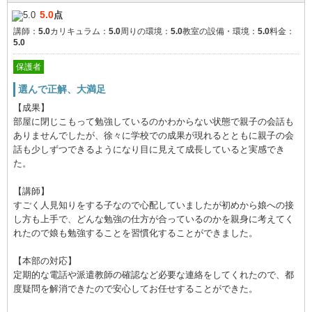
5.0
点
講師：
5.0
カリキュラム：
5.0
周りの環境：
5.0
教室の設備・環境：
5.0
料金：
5.0
保護者
選んで正解、大満足
【成果】
部屋に閉じこもって勉強しているのかわからない状態で親子の会話も
ありませんでしたが、徐々に学校での成果が現れるとともに親子の会
話も少しずつできるようになり目に見えて成長していると実感でき
た。
【講師】
すごく人見知りをする子なので心配していましたが初めから娘への接
し方も上手で、どんな勉強の仕方が合っているのかを親身に考えてく
れたので娘も勉強することを習慣化することができました。
【本部の対応】
定期的な電話や派遣教師の確認など必要な連絡をしてくれたので、都
度疑問を解消できたので安心してお任せすることができた。