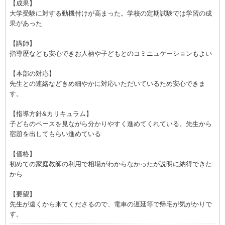
【成果】
大学受験に対する動機付けが高まった。学校の定期試験では学習の成
果があった
【講師】
指導歴なども安心できお人柄や子どもとのコミニュケーションもよい
【本部の対応】
先生との連絡などきめ細やかに対応いただいているため安心できま
す。
【指導方針&カリキュラム】
子どものペースを見ながら分かりやすく進めてくれている。先生から
宿題を出してもらい進めている
【価格】
初めての家庭教師の利用で相場がわからなかったが説明に納得できた
から
【要望】
先生が遠くから来てくださるので、電車の遅延等で帰宅が気がかりで
す。