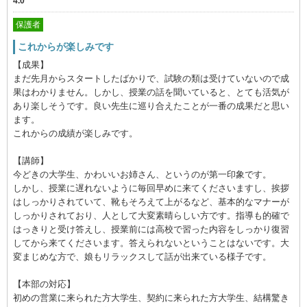
4.0
保護者
これからが楽しみです
【成果】
まだ先月からスタートしたばかりで、試験の類は受けていないので成
果はわかりません。しかし、授業の話を聞いていると、とても活気が
あり楽しそうです。良い先生に巡り合えたことが一番の成果だと思い
ます。
これからの成績が楽しみです。
【講師】
今どきの大学生、かわいいお姉さん、というのが第一印象です。
しかし、授業に遅れないように毎回早めに来てくださいますし、挨拶
はしっかりされていて、靴もそろえて上がるなど、基本的なマナーが
しっかりされており、人として大変素晴らしい方です。指導も的確で
はっきりと受け答えし、授業前には高校で習った内容をしっかり復習
してから来てくださいます。答えられないということはないです。大
変まじめな方で、娘もリラックスして話が出来ている様子です。
【本部の対応】
初めの営業に来られた方大学生、契約に来られた方大学生、結構驚き