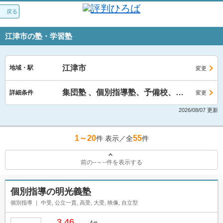
戻る
江津市の塾・学習塾
江津市
地域・駅
変更
集団塾 、個別指導塾、予備校、家庭教師
詳細条件
変更
2026/08/07 更新
1～20
55
件 表示／全
件
前の
--
～
--
件を表示する
個別指導の明光義塾
個別指導
中受
公立一貫
高受
大受
映像
自立型
3.46