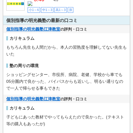
4
件
小1～6
中1～3
高1～3
浪
個別指導の明光義塾の最新の口コミ
個別指導の明光義塾江津教室
の評判・口コミ
カリキュラム
もちろん先生も人間だから、本人の習熟度を理解してない先生も
いた
塾の周りの環境
ショッピングセンター、市役所、病院、老健、学校から車でも
05分圏内で良かった、バイパスからも近いし、明るい通りなの
で一人で帰らせる事もできた
個別指導の明光義塾江津教室
の評判・口コミ
カリキュラム
子どもにあった教材でやってもらえたので良かった。(テキスト
等の購入もあったが)