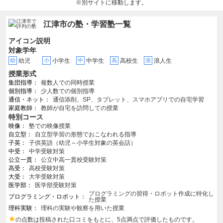
※別サイトに移動します。
江津市の塾・学習塾一覧
アイコン説明
対象学年
幼
幼児
小
小学生
中
中学生
高
高校生
浪
浪人生
授業形式
集団指導
複数人での同時授業
個別指導
少人数での個別指導
通信・ネット
通信添削、SP、タブレット、スマホアプリでの自宅学習
家庭教師
教師が自宅を訪問しての授業
特別コース
映像
塾での映像授業
自立型
自立型学習の形態でおこなわれる指導
子英
子供英語（幼児～小学生対象の英会話）
中受
中学受験対策
公立一貫
公立中高一貫校受験対策
高受
高校受験対策
大受
大学受験対策
医学部
医学部受験対策
プログラミングの習得・ロボット作成に特化し
プログラミング・ロボット
た授業
理科実験
理科の実験や観察を用いた授業
★
の点数は投稿された口コミをもとに、5点満点で評価したものです。