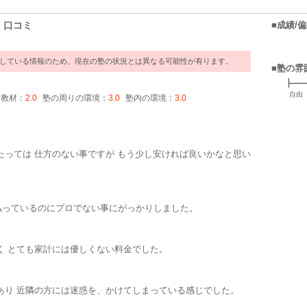
・口コミ
■成績/
過している情報のため、現在の塾の状況とは異なる可能性が有ります。
■塾の雰
自由
・教材：
2.0
塾の周りの環境：
3.0
塾内の環境：
3.0
ミ
たっては 仕方のない事ですが もう少し安ければ良いかなと思い
払っているのにプロでない事にがっかりしました。
く とても家計には優しくない料金でした。
あり 近隣の方には迷惑を、かけてしまっている感じでした。