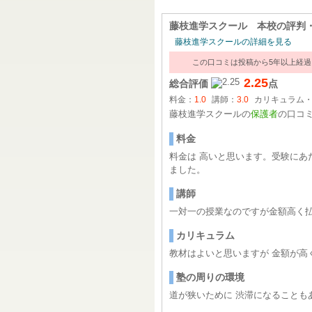
藤枝進学スクール 本校
の評判
藤枝進学スクールの詳細を見る
この口コミは投稿から5年以上経
2.25
総合評価
点
料金：
1.0
講師：
3.0
カリキュラム
藤枝進学スクールの
保護者
の口コ
料金
料金は 高いと思います。受験にあ
ました。
講師
一対一の授業なのですが金額高く
カリキュラム
教材はよいと思いますが 金額が高
塾の周りの環境
道が狭いために 渋滞になることも