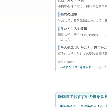
塾の周りの環境
市内中心部に近く、自転車を利用
塾内の環境
利用している学生数にたいして、
良いところや要望
難関大学に行くのでなければ、こ
じがした。
その他気づいたこと、感じた
個別の大学に対しての受験対策情
投稿：2019年
不適切な口コミを報告する
※別サイ
静岡県でおすすめの塾を見
秀英予備校
佐鳴予備校【初中