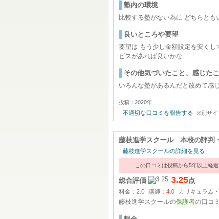
塾内の環境
比較する塾がない為に どちらとも
良いところや要望
要望は もう少し金額設定を安くし
ビスがあれば良いかな
その他気づいたこと、感じた
いろんな塾があるんだと改めて感
投稿：2020年
不適切な口コミを報告する
※別サイ
藤枝進学スクール 本校
の評判
藤枝進学スクールの詳細を見る
この口コミは投稿から5年以上経
3.25
総合評価
点
料金：
2.0
講師：
4.0
カリキュラム
藤枝進学スクールの
保護者
の口コ