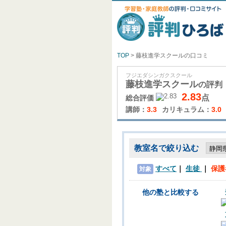
TOP
> 藤枝進学スクールの口コミ
フジエダシンガクスクール
藤枝進学スクール
の評判
2.83
点
総合評価
講師：
3.3
カリキュラム：
3.0
教室名で絞り込む
すべて
生徒
保護
対象
他の塾と比較する