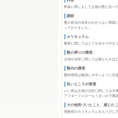
料金
料金に関しましては他の塾と比べ
講師
塾の担当の先生がわからない問題
っておりました。
カリキュラム
教材に関してはとても分かりやす
塾の周りの環境
立地や治安に関しては家からさほ
塾内の環境
塾内環境は勉強しやすいように生
良いところや要望
いい所は立地や治安に関しては大
アフターフォローもうまいので満
その他気づいたこと、感じた
受験前のカリキュラムをもう少し