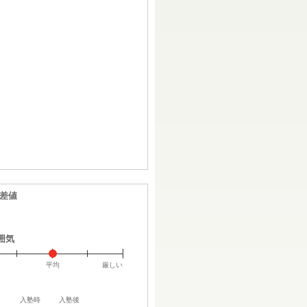
偏差値
囲気
平均
厳しい
入塾時
入塾後