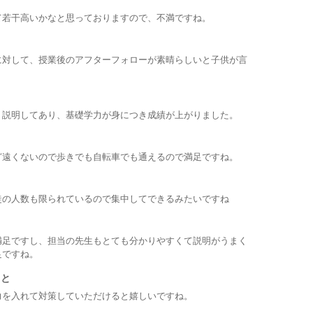
て若干高いかなと思っておりますので、不満ですね。
に対して、授業後のアフターフォローが素晴らしいと子供が言
く説明してあり、基礎学力が身につき成績が上がりました。
ど遠くないので歩きでも自転車でも通えるので満足ですね。
徒の人数も限られているので集中してできるみたいですね
満足ですし、担当の先生もとても分かりやすくて説明がうまく
足ですね。
こと
力を入れて対策していただけると嬉しいですね。