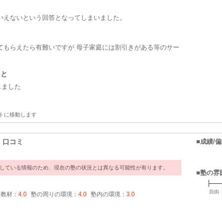
いえないという回答となってしまいました。
てもらえたら有難いですが 母子家庭には割引きがある等のサー
こと
じました
トに移動します
・口コミ
■成績/
過している情報のため、現在の塾の状況とは異なる可能性が有ります。
■塾の雰
自由
・教材：
4.0
塾の周りの環境：
4.0
塾内の環境：
3.0
ミ