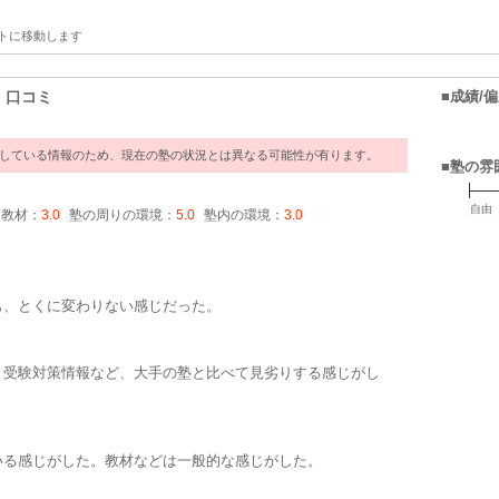
トに移動します
・口コミ
■成績/
過している情報のため、現在の塾の状況とは異なる可能性が有ります。
■塾の雰
自由
・教材：
3.0
塾の周りの環境：
5.0
塾内の環境：
3.0
ミ
も、とくに変わりない感じだった。
、受験対策情報など、大手の塾と比べて見劣りする感じがし
いる感じがした。教材などは一般的な感じがした。