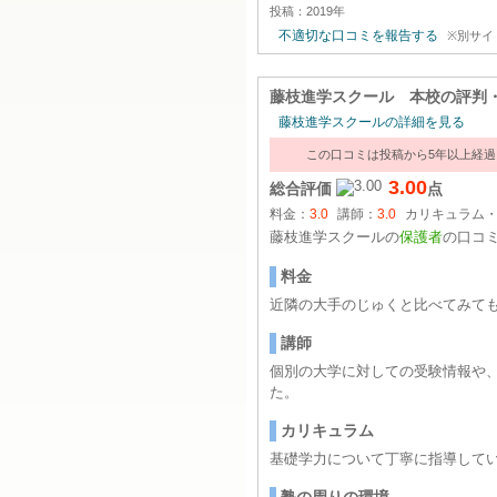
投稿：2019年
不適切な口コミを報告する
※別サイ
藤枝進学スクール 本校
の評判
藤枝進学スクールの詳細を見る
この口コミは投稿から5年以上経
3.00
総合評価
点
料金：
3.0
講師：
3.0
カリキュラム
藤枝進学スクールの
保護者
の口コ
料金
近隣の大手のじゅくと比べてみて
講師
個別の大学に対しての受験情報や
た。
カリキュラム
基礎学力について丁寧に指導して