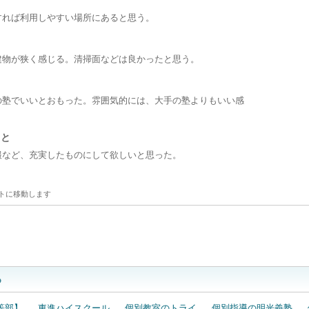
すれば利用しやすい場所にあると思う。
建物が狭く感じる。清掃面などは良かったと思う。
の塾でいいとおもった。雰囲気的には、大手の塾よりもいい感
こと
報など、充実したものにして欲しいと思った。
トに移動します
口コミを投稿する
る
等部】
東進ハイスクール
個別教室のトライ
個別指導の明光義塾