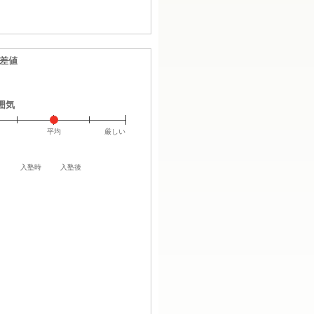
偏差値
囲気
平均
厳しい
入塾時
入塾後