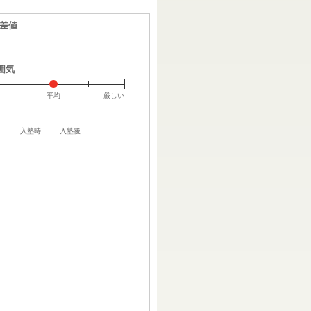
偏差値
囲気
平均
厳しい
入塾時
入塾後