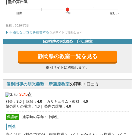
塾の雰囲気
自由
平均
厳しい
投稿：2026年3月
不適切な口コミを報告する
※別サイトに移動します
個別指導の明光義塾 千代田教室
静岡県の教室一覧を見る
※別サイトに移動します。
個別指導の明光義塾 新蒲原教室
の評判・口コミ
3.75
点
料金：
3.0
｜
講師：
4.0
｜
カリキュラム・教材：
4.0
塾の周りの環境：
4.0
｜
塾内の環境：
4.0
保護者
通学時の学年：
中学生
料金
安くはない料金ですが、個別指導というしっかりとした指導というこ