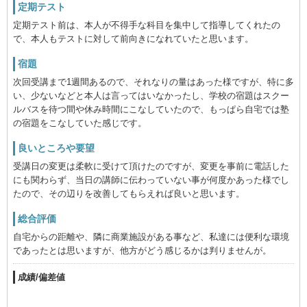
定期テスト
定期テスト前は、本人が不得手な科目を集中して指導してくれたの
で、本人もテストに対して前向きになれていたと思います。
宿題
次回受講まで1週間あるので、それなりの量はあった様ですが、特に多
い、少ないなどと本人は言ってはいなかったし、学校の宿題はスクー
ルバスを待つ間や休み時間にこなしていたので、もっぱら自宅では塾
の宿題をこなしていた感じです。
良いところや要望
受講日の変更は柔軟に受けて頂けたのですが、変更を事前に電話した
にも関わらず、当日の講師に伝わっていない事が何度かあった様でし
たので、その辺りを改善してもらえれば良いと思います。
総合評価
自宅からの距離や、隣に商業施設がある事など、私達には便利な環境
であったとは思いますが、他方がどう感じるかは判りませんが。
成績/偏差値