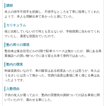
講師
本人の得手不得手を把握し、不得手なところを丁寧に指導してくれた
ようで、本人も理解出来て良かったと感じていた。
カリキュラム
他と比較していないので何とも言えないが、学校授業に合わせてくれ
ていたし、適度な宿題出ていたので。
塾の周りの環境
塾自体は集合住宅ビルの1階で駐車スペースは無かったが、隣にある商
業施設への買い物ついでに送り迎え出来て便利ではあった。
塾内の環境
幹線道路沿いなので、車の騒音はある程度あったとは思うが、本人は
うるさいとは言って無かった。空調の温度は夏場に寒く感じる事はあ
ったようです。
入塾理由
子供の友人が通っており、塾内の雰囲気や講師ついての話を事前に聞
いていたので、通わせる事にした。