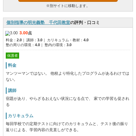
※別サイトに移動します。
個別指導の明光義塾 千代田教室
の評判・口コミ
3.00
点
料金：
2.0
｜
講師：
3.0
｜
カリキュラム・教材：
4.0
塾の周りの環境：
4.0
｜
塾内の環境：
3.0
保護者
料金
マンツーマンではない。 他校より特化したプログラムがあるわけでは
ない。
講師
宿題があり、やらざるおえない状況になる点で、 家での学習も促され
る
カリキュラム
毎回学校での定期テストに向けてのカリキュラムと、テスト後の振り
返りによる、学習内容の見直しができる。