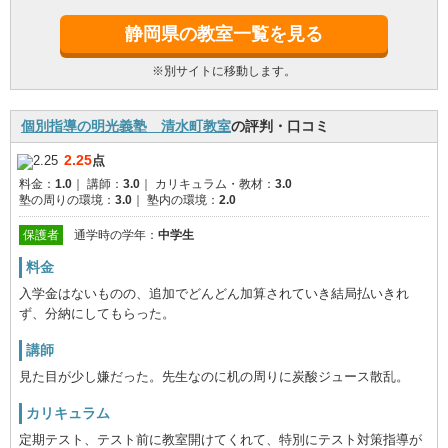
静岡県の教室一覧を見る
※別サイトに移動します。
個別指導の明光義塾 清水町教室
の評判・口コミ
2.25
点
料金：
1.0
｜
講師：
3.0
｜
カリキュラム・教材：
3.0
塾の周りの環境：
3.0
｜
塾内の環境：
2.0
保護者
通学時の学年：
中学生
料金
入学金はないものの、追加でどんどん加算されていき結局払いきれ
ず、分納にしてもらった。
講師
見た目が少し嫌だった。先生なのに机の周りに炭酸ジュース散乱。
カリキュラム
定期テスト、テスト前に教室開けてくれて、特別にテスト対策指導が