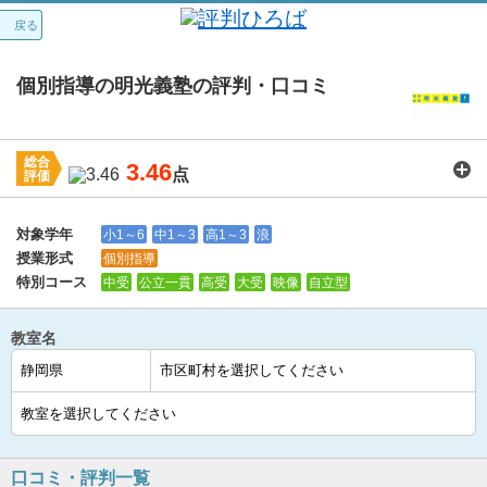
戻る
個別指導の明光義塾の評判・口コミ
総合
3.46
点
評価
講師：
3.7
カリキュラム：
3.7
周りの環境：
3.8
教室の設備・環境：
3.6
料金：
2.9
対象学年
小1～6
中1～3
高1～3
浪
授業形式
個別指導
特別コース
中受
公立一貫
高受
大受
映像
自立型
教室名
口コミ・評判一覧