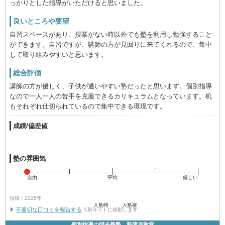
っかりとした指導がいただけると思いました。
良いところや要望
自習スペースがあり、授業がない時以外でも塾を利用し勉強すること
ができます。自習ですが、講師の方が見回りに来てくれるので、集中
して取り組みやすいと思います。
総合評価
講師の方が優しく、子供が通いやすい塾だったと思います。個別指導
なので一人一人の苦手を克服できるカリキュラムとなっています。机
もそれぞれ仕切られているので集中できる環境です。
成績/偏差値
塾の雰囲気
自由
平均
厳しい
投稿：2025年
入塾時
入塾後
不適切な口コミを報告する
※別サイトに移動します
個別指導の明光義塾 新蒲原教室