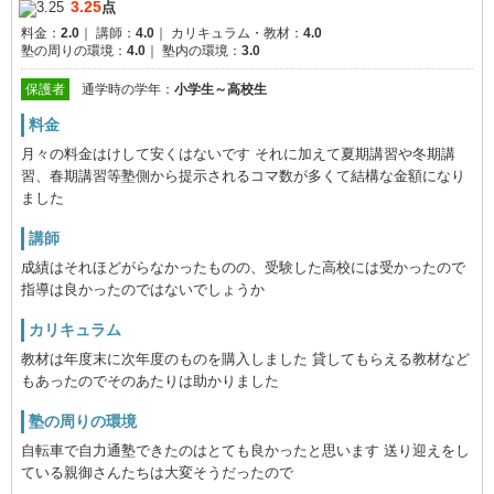
3.25
点
料金：
2.0
｜
講師：
4.0
｜
カリキュラム・教材：
4.0
塾の周りの環境：
4.0
｜
塾内の環境：
3.0
保護者
通学時の学年：
小学生～高校生
料金
月々の料金はけして安くはないです それに加えて夏期講習や冬期講
習、春期講習等塾側から提示されるコマ数が多くて結構な金額になり
ました
講師
成績はそれほどがらなかったものの、受験した高校には受かったので
指導は良かったのではないでしょうか
カリキュラム
教材は年度末に次年度のものを購入しました 貸してもらえる教材など
もあったのでそのあたりは助かりました
塾の周りの環境
自転車で自力通塾できたのはとても良かったと思います 送り迎えをし
ている親御さんたちは大変そうだったので