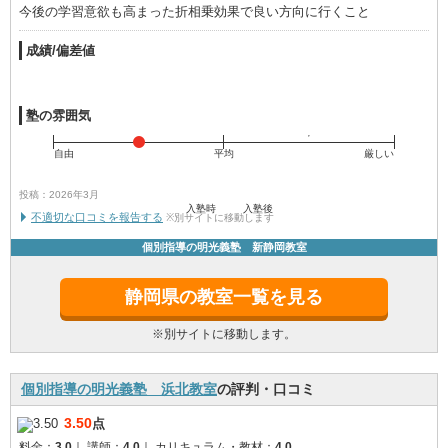
今後の学習意欲も高まった折相乗効果で良い方向に行くこと
成績/偏差値
塾の雰囲気
自由
平均
厳しい
投稿：2026年3月
入塾時
入塾後
不適切な口コミを報告する
※別サイトに移動します
個別指導の明光義塾 新静岡教室
静岡県の教室一覧を見る
※別サイトに移動します。
個別指導の明光義塾 浜北教室
の評判・口コミ
3.50
点
料金：
3.0
｜
講師：
4.0
｜
カリキュラム・教材：
4.0