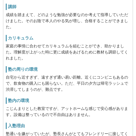
講師
成績を踏まえて、どのような勉強が必要なのか考えて指導していただ
けました。そのお陰で本人のやる気が増し、合格することができまし
た。
カリキュラム
家庭の事情に合わせてカリキュラムを組むことができ、助かりまし
た。理解度が上がった時に更に成績をあげるために教材も調節してく
れました。
塾の周りの環境
自宅から近すぎず、遠すぎず通い易い距離。近くにコンビニもあるの
で、飲食物の購入にも困らない。ただ、平日の夕方は帰宅ラッシュで
渋滞してしまうのが、難点です。
塾内の環境
こじんまりとした教室ですが、アットホームな感じで安心感がありま
す。設備は整っているので不自由はありません。
入塾理由
塾通いを嫌がっていたが、塾長さんがとてもフレンドリーに接してく