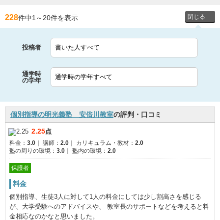
228
件中1
～
20件を表示
投稿者
通学時
の学年
個別指導の明光義塾 安倍川教室
の評判・口コミ
2.25
点
料金：
3.0
｜
講師：
2.0
｜
カリキュラム・教材：
2.0
塾の周りの環境：
3.0
｜
塾内の環境：
2.0
保護者
料金
個別指導、生徒3人に対して1人の料金にしては少し割高さを感じる
が、大学受験へのアドバイスや、 教室長のサポートなどを考えると料
金相応なのかなと思いました。