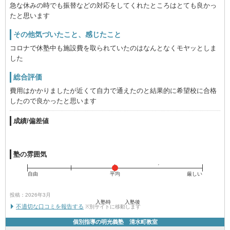
急な休みの時でも振替などの対応をしてくれたところはとても良かっ
たと思います
その他気づいたこと、感じたこと
コロナで休塾中も施設費を取られていたのはなんとなくモヤッとしま
した
総合評価
費用はかかりましたが近くて自力で通えたのと結果的に希望校に合格
したので良かったと思います
成績/偏差値
塾の雰囲気
自由
平均
厳しい
投稿：2026年3月
入塾時
入塾後
不適切な口コミを報告する
※別サイトに移動します
個別指導の明光義塾 清水町教室