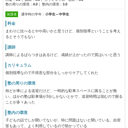
塾の周りの環境：
4.0
｜
塾内の環境：
3.0
保護者
通学時の学年：
小学生～中学生
料金
まわりに比べるとやや高いかと思うけど、個別指導ということを考え
るとそうでもない
講師
講師によるばらつきはあるけど、成績が上がったので質はいいと思う
カリキュラム
個別指導なので不得意な部分をしっかりケアしてくれた
塾の周りの環境
殆どが車による送迎だけど、一時的な駐車スペースに困ることが無
い。ほかの塾は駐車場が3台しかないとかで、送迎時間は混むので困る
ことが多々あった
塾内の環境
子どもの話でしか聞いてないが、特に問題はないと聞いている。自習
室もあって、よく利用しているので助かっている