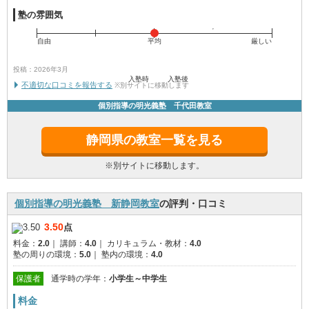
塾の雰囲気
自由
平均
厳しい
投稿：2026年3月
入塾時
入塾後
不適切な口コミを報告する
※別サイトに移動します
個別指導の明光義塾 千代田教室
静岡県の教室一覧を見る
※別サイトに移動します。
個別指導の明光義塾 新静岡教室
の評判・口コミ
3.50
点
料金：
2.0
｜
講師：
4.0
｜
カリキュラム・教材：
4.0
塾の周りの環境：
5.0
｜
塾内の環境：
4.0
保護者
通学時の学年：
小学生～中学生
料金