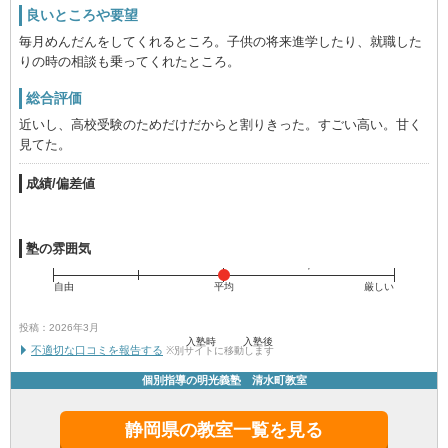
良いところや要望
毎月めんだんをしてくれるところ。子供の将来進学したり、就職した
りの時の相談も乗ってくれたところ。
総合評価
近いし、高校受験のためだけだからと割りきった。すごい高い。甘く
見てた。
成績/偏差値
塾の雰囲気
自由
平均
厳しい
投稿：2026年3月
入塾時
入塾後
不適切な口コミを報告する
※別サイトに移動します
個別指導の明光義塾 清水町教室
静岡県の教室一覧を見る