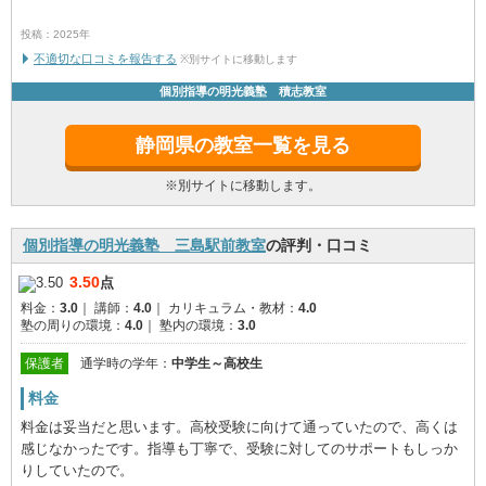
投稿：2025年
不適切な口コミを報告する
※別サイトに移動します
個別指導の明光義塾 積志教室
静岡県の教室一覧を見る
※別サイトに移動します。
個別指導の明光義塾 三島駅前教室
の評判・口コミ
3.50
点
料金：
3.0
｜
講師：
4.0
｜
カリキュラム・教材：
4.0
塾の周りの環境：
4.0
｜
塾内の環境：
3.0
保護者
通学時の学年：
中学生～高校生
料金
料金は妥当だと思います。高校受験に向けて通っていたので、高くは
感じなかったです。指導も丁寧で、受験に対してのサポートもしっか
りしていたので。