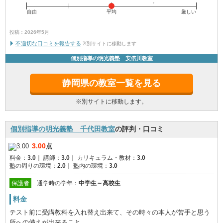
自由
平均
厳しい
投稿：2026年5月
不適切な口コミを報告する
※別サイトに移動します
個別指導の明光義塾 安倍川教室
静岡県の教室一覧を見る
※別サイトに移動します。
個別指導の明光義塾 千代田教室
の評判・口コミ
3.00
点
料金：
3.0
｜
講師：
3.0
｜
カリキュラム・教材：
3.0
塾の周りの環境：
2.0
｜
塾内の環境：
3.0
保護者
通学時の学年：
中学生～高校生
料金
テスト前に受講教科を入れ替え出来て、その時々の本人が苦手と思う
所への備えが出来ること。