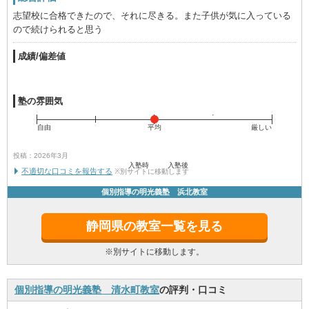
志望校に合格できたので、それに尽きる。また子供が気に入っている
ので続けられると思う
成績/偏差値
塾の雰囲気
自由
平均
厳しい
投稿：2026年3月
入塾時
入塾後
不適切な口コミを報告する
※別サイトに移動します
個別指導の明光義塾 浜北教室
静岡県の教室一覧を見る
※別サイトに移動します。
個別指導の明光義塾 清水町教室
の評判・口コミ