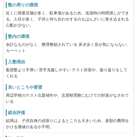
塾の周りの環境
近くに商業店舗が多く、駐車場があるため、送迎時の時間潰しができ
る。人目が多く、子供と待ち合わせするのもはんざいに巻き込まれる
心配が少ない。
塾内の環境
余計なものがなく、整理整頓されている 床ぎ歩く音が気にならない、
カーペット
入塾理由
集団塾より手厚い 苦手克服しやすい テスト対策や、振り返りをして
くれる
良いところや要望
周辺学校のテスト出題傾向や、志望校受験にむけての対策がなされて
いる
総合評価
結局は、子供自身の頑張りによるところも大きいため、多額の費用を
かける価値があるか不明。