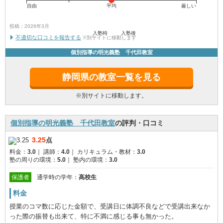
自由
平均
厳しい
投稿：2026年3月
入塾時
入塾後
不適切な口コミを報告する
※別サイトに移動します
個別指導の明光義塾 千代田教室
静岡県の教室一覧を見る
※別サイトに移動します。
個別指導の明光義塾 千代田教室
の評判・口コミ
3.25
点
料金：
3.0
｜
講師：
4.0
｜
カリキュラム・教材：
3.0
塾の周りの環境：
5.0
｜
塾内の環境：
3.0
保護者
通学時の学年：
高校生
料金
授業のコマ数に応じた金額で、受講日に体調不良などで受講出来なか
った際の振替も出来て、特に不満に感じる事も無かった。