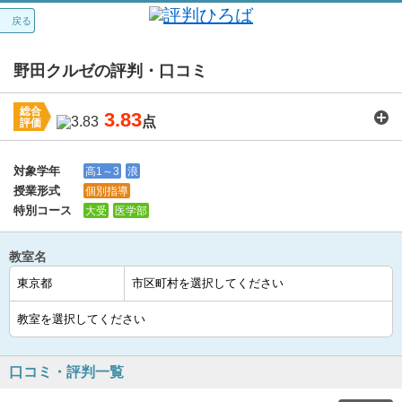
戻る
野田クルゼの評判・口コミ
総合
3.83
点
評価
講師：
4.0
カリキュラム：
3.7
周りの環境：
4.0
教室の設備・環境：
4.0
料金：
3.7
対象学年
高1～3
浪
授業形式
個別指導
特別コース
大受
医学部
教室名
口コミ・評判一覧