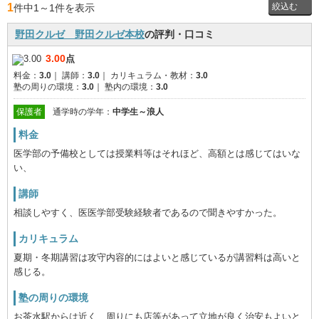
1
件中1
～
1件を表示
野田クルゼ 野田クルゼ本校
の評判・口コミ
投稿者
3.00
点
料金：
3.0
｜
講師：
3.0
｜
カリキュラム・教材：
3.0
通学時
塾の周りの環境：
3.0
｜
塾内の環境：
3.0
の学年
保護者
通学時の学年：
中学生～浪人
料金
医学部の予備校としては授業料等はそれほど、高額とは感じてはいな
い、
講師
相談しやすく、医医学部受験経験者であるので聞きやすかった。
カリキュラム
夏期・冬期講習は攻守内容的にはよいと感じているが講習料は高いと
感じる。
塾の周りの環境
お茶水駅からは近く、周りにも店等があって立地が良く治安もよいと