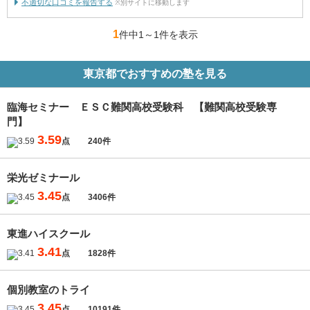
不適切な口コミを報告する
※別サイトに移動します
1
件中1
～
1件を表示
東京都でおすすめの塾を見る
臨海セミナー ＥＳＣ難関高校受験科 【難関高校受験専
門】
3.59
点
240件
栄光ゼミナール
3.45
点
3406件
東進ハイスクール
3.41
点
1828件
個別教室のトライ
3.45
点
10191件