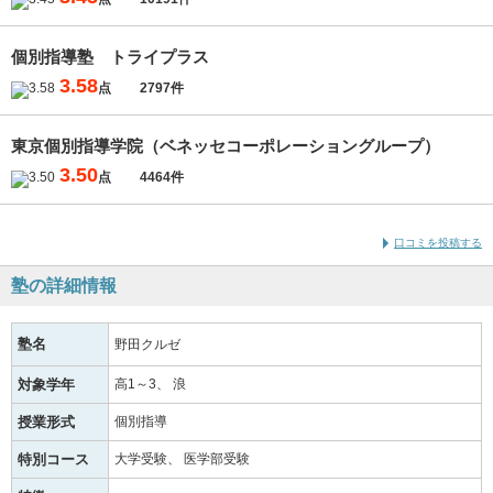
個別指導塾 トライプラス
3.58
点
2797件
東京個別指導学院（ベネッセコーポレーショングループ）
3.50
点
4464件
口コミを投稿する
塾の詳細情報
塾名
野田クルゼ
対象学年
高1～3
浪
授業形式
個別指導
特別コース
大学受験
医学部受験