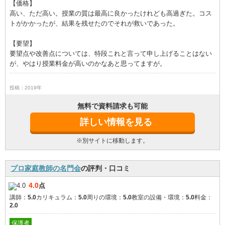
【価格】
高い、ただ高い。授業の質は最高に良かったけれども高過ぎた。コス
トがかかったが、結果を残せたのでそれが救いであった。
【要望】
要望点や改善点については、特段これと言って申し上げることはない
が、やはり授業料金が高いのかなあと思ってますが。
投稿：2019年
無料で資料請求も可能
詳しい情報を見る
※別サイトに移動します。
プロ家庭教師の名門会
の評判・口コミ
4.0
点
講師：
5.0
カリキュラム：
5.0
周りの環境：
5.0
教室の設備・環境：
5.0
料金：
2.0
保護者