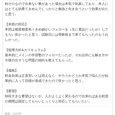
剣そのもので出来ない事があった場合は本気で叱責しており、本人に
はとても効果てきめんでしっかりと勉強と向き合うという効果が出た
と思う。
【本部の対応】
本部は都度都度色々きめ細かいフォローを（主に電話だったが）して
もらい良かったと思う。試験日には受験校まで来てもらったのもうれ
しかった。
【指導方針&カリキュラム】
基本的にメインの学習塾のフォローだったが、それ以外にも解き方や
今後の出そうな問題の傾向を教えてもらった。
【価格】
料金自体は正直安いとは思えなく、やろうかどうか本気で悩んだが結
果的に入って目標が達成できたので良かったと思う。
【要望】
特段大きな要望はないが、人がよくよく変わるので出来ればある程度
の期間は固定してもらいじっくりと対応してもらいたい。、
投稿：2018年