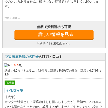
今のところありません。残り少ない時間ですがよろしくお願いしま
す。
投稿：2018年
無料で資料請求も可能
詳しい情報を見る
※別サイトに移動します。
プロ家庭教師の名門会
の評判・口コミ
4.5
点
講師：
4.0
カリキュラム：
4.0
周りの環境：
5.0
教室の設備・環境：
4.0
料金：
2.0
保護者
やる気次第
【成果】
センター対策として家庭教師をお願いしましたが、最初のころは本人
のやる気がなかったのか、成果は上がりませんでした。ただ、校舎で