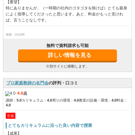
【要望】
特にありませんが、（一時期の社内のゴタゴタを除けば）とても親身
によく指導してくださったと思います。あと、料金がもっと安けれ
ば、言うことなしです。
投稿：2018年
無料で資料請求も可能
詳しい情報を見る
※別サイトに移動します。
プロ家庭教師の名門会
の評判・口コミ
4.0
点
講師：
5.0
カリキュラム：
4.0
周りの環境：
4.0
教室の設備・環境：
4.0
料金：
4.0
生徒
とてもカリキュラムに沿った良い内容で授業
【成果】