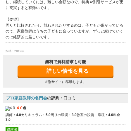
し、継続していくには、難しい金額なので、特典や割引サービスが更
に充実すると有難いです。
【要望】
周りと比較されたり、競わされたりするのは、子どもが嫌がっている
ので、家庭教師はうちの子どもに合っていますが、ずっと続けていく
のは経済的に厳しいです。
投稿：2019年
無料で資料請求も可能
詳しい情報を見る
※別サイトに移動します。
プロ家庭教師の名門会
の評判・口コミ
4.0
点
講師：
4.0
カリキュラム：
5.0
周りの環境：
3.0
教室の設備・環境：
4.0
料金：
3.0
保護者