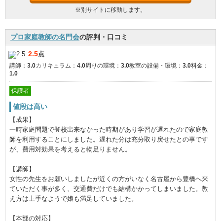
※別サイトに移動します。
プロ家庭教師の名門会
の評判・口コミ
2.5
点
講師：
3.0
カリキュラム：
4.0
周りの環境：
3.0
教室の設備・環境：
3.0
料金：
1.0
保護者
値段は高い
【成果】
一時家庭問題で登校出来なかった時期があり学習が遅れたので家庭教
師を利用することにしました。遅れた分は充分取り戻せたとの事です
が、費用対効果を考えると物足りません。
【講師】
女性の先生をお願いしましたが近くの方がいなく名古屋から豊橋へ来
ていただく事が多く、交通費だけでも結構かかってしまいました。教
え方は上手なようで娘も満足していました。
【本部の対応】