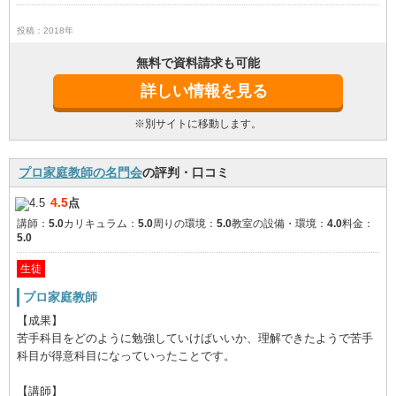
投稿：2018年
無料で資料請求も可能
詳しい情報を見る
※別サイトに移動します。
プロ家庭教師の名門会
の評判・口コミ
4.5
点
講師：
5.0
カリキュラム：
5.0
周りの環境：
5.0
教室の設備・環境：
4.0
料金：
5.0
生徒
プロ家庭教師
【成果】
苦手科目をどのように勉強していけばいいか、理解できたようで苦手
科目が得意科目になっていったことです。
【講師】