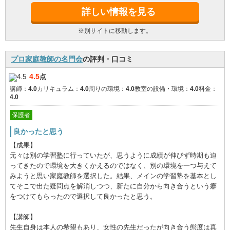
詳しい情報を見る
※別サイトに移動します。
プロ家庭教師の名門会
の評判・口コミ
4.5
点
講師：
4.0
カリキュラム：
4.0
周りの環境：
4.0
教室の設備・環境：
4.0
料金：
4.0
保護者
良かったと思う
【成果】
元々は別の学習塾に行っていたが、思うように成績が伸びず時期も迫
ってきたので環境を大きくかえるのではなく、別の環境を一つ与えて
みようと思い家庭教師を選択した。結果、メインの学習塾を基本とし
てそこで出た疑問点を解消しつつ、新たに自分から向き合うという癖
をつけてもらったので選択して良かったと思う。
【講師】
先生自身は本人の希望もあり、女性の先生だったが向き合う態度は真