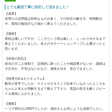
とても親切丁寧に対応して頂きました！
【成果】
高専の入試問題は特殊なものが多く、その対応や解き方、時間配分
や、普段の勉強方など細かく教えてくださました。
【講師】
普段は優しいですが、ここぞという時は厳しく、しっかり分かるまで
教えてくださいました。本人のモチベーションアップにも繋がったと
思います。
【本部の対応】
担当の方二人体制で、定期的に困ったことや相談事がないか、講師は
大丈夫か、不安はないかなど、連絡を頂き、安心できました。
【指導方針&カリキュラム】
数学が苦手でしたが、テストやテキストで出来ていなかったところを
ちゃんと本人が理解するまで教えて下さり、英語の長文を解くスピー
ドも格段に上がりました。
【価格】
一コマ90分11,000円でしたが、他社さんも同じような金額でしたし、