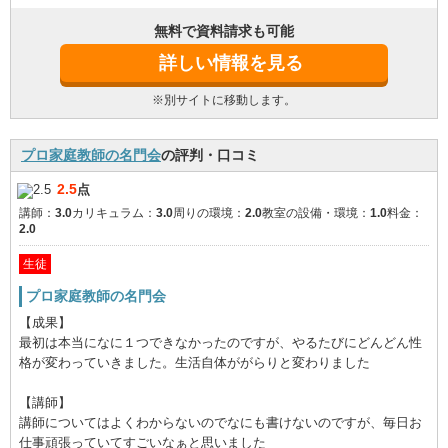
無料で資料請求も可能
詳しい情報を見る
※別サイトに移動します。
プロ家庭教師の名門会
の評判・口コミ
2.5
点
講師：
3.0
カリキュラム：
3.0
周りの環境：
2.0
教室の設備・環境：
1.0
料金：
2.0
生徒
プロ家庭教師の名門会
【成果】
最初は本当になに１つできなかったのですが、やるたびにどんどん性
格が変わっていきました。生活自体ががらりと変わりました
【講師】
講師についてはよくわからないのでなにも書けないのですが、毎日お
仕事頑張っていてすごいなぁと思いました