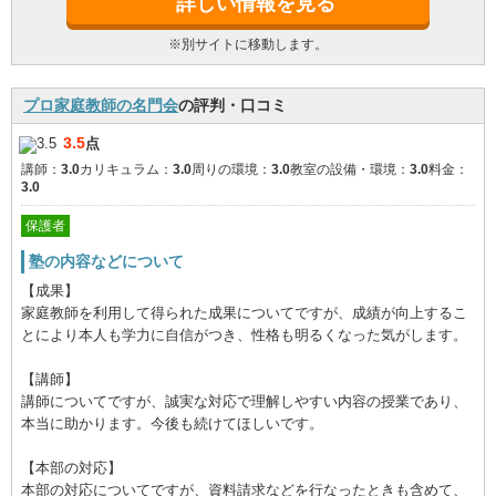
詳しい情報を見る
※別サイトに移動します。
プロ家庭教師の名門会
の評判・口コミ
3.5
点
講師：
3.0
カリキュラム：
3.0
周りの環境：
3.0
教室の設備・環境：
3.0
料金：
3.0
保護者
塾の内容などについて
【成果】
家庭教師を利用して得られた成果についてですが、成績が向上するこ
とにより本人も学力に自信がつき、性格も明るくなった気がします。
【講師】
講師についてですが、誠実な対応で理解しやすい内容の授業であり、
本当に助かります。今後も続けてほしいです。
【本部の対応】
本部の対応についてですが、資料請求などを行なったときも含めて、