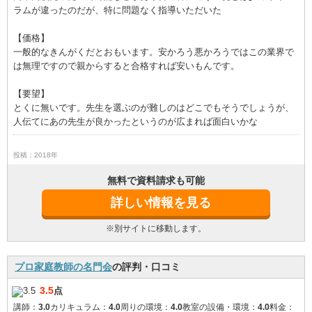
ラムが違ったのだが、特に問題なく指導いただいた
【価格】
一般的なきんがくだとおもいます。安かろう悪かろうではこの業界で
は無理ですので親からすると合格すれば安いもんです。
【要望】
とくに無いです。先生を選ぶのが難しのはどこでもそうでしょうが、
人伝てにあの先生が良かったというのが広まれば面白いかな
投稿：2018年
無料で資料請求も可能
詳しい情報を見る
※別サイトに移動します。
プロ家庭教師の名門会
の評判・口コミ
3.5
点
講師：
3.0
カリキュラム：
4.0
周りの環境：
4.0
教室の設備・環境：
4.0
料金：