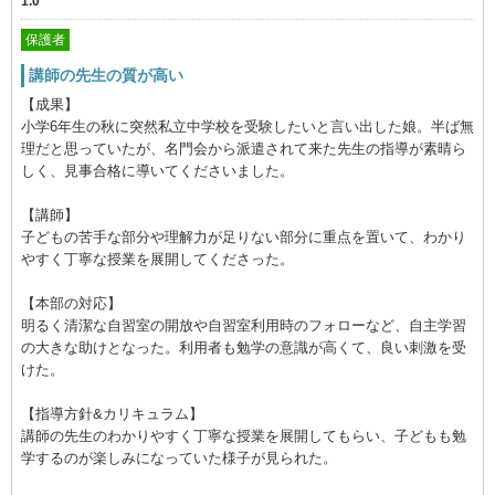
1.0
保護者
講師の先生の質が高い
【成果】
小学6年生の秋に突然私立中学校を受験したいと言い出した娘。半ば無
理だと思っていたが、名門会から派遣されて来た先生の指導が素晴ら
しく、見事合格に導いてくださいました。
【講師】
子どもの苦手な部分や理解力が足りない部分に重点を置いて、わかり
やすく丁寧な授業を展開してくださった。
【本部の対応】
明るく清潔な自習室の開放や自習室利用時のフォローなど、自主学習
の大きな助けとなった。利用者も勉学の意識が高くて、良い刺激を受
けた。
【指導方針&カリキュラム】
講師の先生のわかりやすく丁寧な授業を展開してもらい、子どもも勉
学するのが楽しみになっていた様子が見られた。