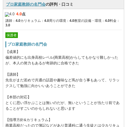
プロ家庭教師の名門会
の評判・口コミ
4.0
点
講師：
4.0
カリキュラム：
4.0
周りの環境：
4.0
教室の設備・環境：
4.0
料金：
3.0
保護者
プロ家庭教師の名門会
【成果】
偏差値的にも出身高校レベル(商業高校)からしてもかなり難しかった
が、本人の努力もあるが奇跡的に合格できた
【講師】
先生がまだ若めで共通の話題や趣味など馬が合う事もあって、リラッ
クスして勉強に向かいいあうことができた
【本部の対応】
とくに思い浮かぶことは無いのだが、無いということが当たり前であ
ることがすごいのかもしれないと思います
【指導方針&カリキュラム】
商業高校だったので簿記などがあり普通科に通う生徒とは少カリキュ