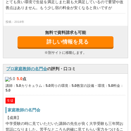
とても良い環境で生徒を満足しまた親も大満足しているので要望や改
善点はありません。もう少し宿の料金が安くなると良いですが
投稿：2018年
無料で資料請求も可能
詳しい情報を見る
※別サイトに移動します。
プロ家庭教師の名門会
の評判・口コミ
5.0
点
講師：
5.0
カリキュラム：
5.0
周りの環境：
5.0
教室の設備・環境：
5.0
料金：
5.0
生徒
家庭教師の名門会
【成果】
中学受験の時に見ていただいた講師の先生が良く大学受験も三年間お
世話になりました。苦手なところも的確に見てもらい実力をつけるこ