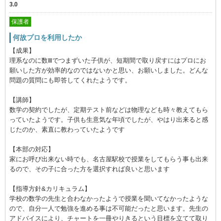
3.0
保護者
何故プロを利用したか
【成果】
理系なのに数Ⅲでつまずいた子供が、短期間で取り戻すにはプロにお
願いした方が効率的なのではないかと思い、お願いしました。どんな
問題の質問にも即答してくれたようです。
【講師】
数学の契約でしたが、定期テスト前などは物理なども時々教えてもら
っていたようです。子供も生意気な年頃でしたが、やはり出来ると感
じたのか、素直に教わっていたようです
【本部の対応】
家にお呼び出来ない時でも、名古屋駅校で授業をしてもらう事も出来
るので、その子に合った方を選択すれば良いと思います
【指導方針&カリキュラム】
学校の数学の先生と合わなかったようで授業を聞いてなかったような
ので、自分一人で勉強を進める事は不可能だったと思います。先生の
アドバイスにより、チャートを一冊やりきるという目標を立てて取り