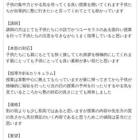
子供の集中力とやる気を培ってくる良い授業を開いてくれます子供た
ちが自発的に塾に行きたいと言ってくれてとても助かっています
【講師】
講師の方はとても子供たちに小説でかつユーモラスのある面白い授業
を行って子供たちの注意を引きながらうまく指導していると思います
【本部の対応】
子供たちにも親にもとても快く接してくれ挨拶を積極的にしてくれま
す親にとっても子供にとっても良い素材が多い宿だと思います
【指導方針&カリキュラム】
授業は算数中心に教えてもらっていますが家に帰ってきてから子供が
積極的に福祉を行ったり次の日の授業の予州を行ったりするやる気を
見ているところから塾の対応の良さにとても簡単しました
【価格】
割の宿よりも少し割高ではあると思いますが授業の内容や先生方の質
の良さから充分満足のいく内容であると思うためこの値段は妥当だと
思います
【要望】