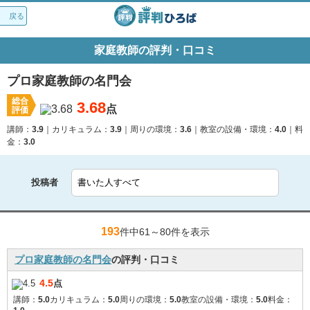
戻る
家庭教師の評判・口コミ
プロ家庭教師の名門会
総合
3.68
点
評価
講師：
3.9
カリキュラム：
3.9
周りの環境：
3.6
教室の設備・環境：
4.0
料
金：
3.0
投稿者
193
件中61～
80件を表示
プロ家庭教師の名門会
の評判・口コミ
4.5
点
講師：
5.0
カリキュラム：
5.0
周りの環境：
5.0
教室の設備・環境：
5.0
料金：