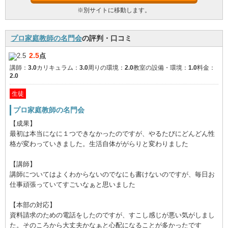
※別サイトに移動します。
プロ家庭教師の名門会
の評判・口コミ
2.5
点
講師：
3.0
カリキュラム：
3.0
周りの環境：
2.0
教室の設備・環境：
1.0
料金：
2.0
生徒
プロ家庭教師の名門会
【成果】
最初は本当になに１つできなかったのですが、やるたびにどんどん性
格が変わっていきました。生活自体ががらりと変わりました
【講師】
講師についてはよくわからないのでなにも書けないのですが、毎日お
仕事頑張っていてすごいなぁと思いました
【本部の対応】
資料請求のための電話をしたのですが、すこし感じが悪い気がしまし
た。そのころから大丈夫かなぁと心配になることが多かったです