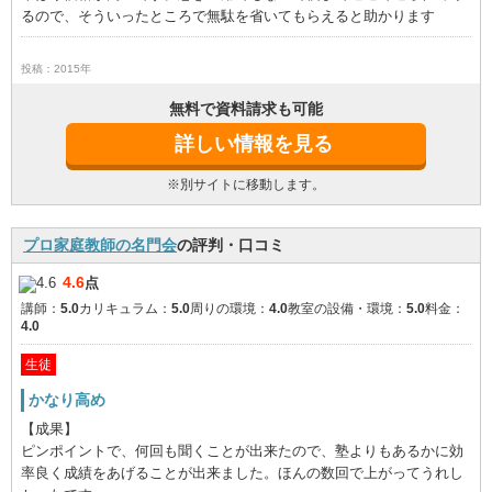
るので、そういったところで無駄を省いてもらえると助かります
投稿：2015年
無料で資料請求も可能
詳しい情報を見る
※別サイトに移動します。
プロ家庭教師の名門会
の評判・口コミ
4.6
点
講師：
5.0
カリキュラム：
5.0
周りの環境：
4.0
教室の設備・環境：
5.0
料金：
4.0
生徒
かなり高め
【成果】
ピンポイントで、何回も聞くことが出来たので、塾よりもあるかに効
率良く成績をあげることが出来ました。ほんの数回で上がってうれし