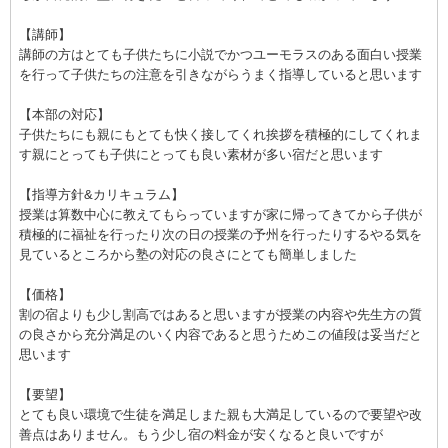
【講師】
講師の方はとても子供たちに小説でかつユーモラスのある面白い授業
を行って子供たちの注意を引きながらうまく指導していると思います
【本部の対応】
子供たちにも親にもとても快く接してくれ挨拶を積極的にしてくれま
す親にとっても子供にとっても良い素材が多い宿だと思います
【指導方針&カリキュラム】
授業は算数中心に教えてもらっていますが家に帰ってきてから子供が
積極的に福祉を行ったり次の日の授業の予州を行ったりするやる気を
見ているところから塾の対応の良さにとても簡単しました
【価格】
割の宿よりも少し割高ではあると思いますが授業の内容や先生方の質
の良さから充分満足のいく内容であると思うためこの値段は妥当だと
思います
【要望】
とても良い環境で生徒を満足しまた親も大満足しているので要望や改
善点はありません。もう少し宿の料金が安くなると良いですが