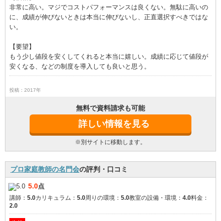
非常に高い。マジでコストパフォーマンスは良くない。無駄に高いの
に、成績が伸びないときは本当に伸びないし、正直選択すべきではな
い。
【要望】
もう少し値段を安くしてくれると本当に嬉しい。成績に応じて値段が
安くなる、などの制度を導入しても良いと思う。
投稿：2017年
無料で資料請求も可能
詳しい情報を見る
※別サイトに移動します。
プロ家庭教師の名門会
の評判・口コミ
5.0
点
講師：
5.0
カリキュラム：
5.0
周りの環境：
5.0
教室の設備・環境：
4.0
料金：
2.0