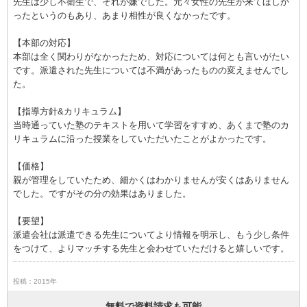
先生は少し不衛生で、それが嫌でした。元々女性の先生が来てほしか
ったというのもあり、あまり相性が良くなかったです。
【本部の対応】
本部は全く関わりがなかったため、対応については何とも言いがたい
です。派遣された先生については不満があったものの変えませんでし
た。
【指導方針&カリキュラム】
当時通っていた塾のテキストを用いて学習をすすめ、あくまで塾のカ
リキュラムに沿った授業をしていただいたことがよかったです。
【価格】
親が管理をしていたため、細かくはわかりませんが安くはありません
でした。ですがその分の効果はありました。
【要望】
派遣会社は派遣できる先生についてより情報を明示し、もう少し条件
をつけて、よりマッチする先生と会わせていただけると嬉しいです。
投稿：2015年
無料で資料請求も可能