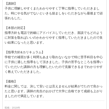
【講師】
子供に理解しやすくまたわかりやすく丁寧に指導していただきまし
た。時にやる気がでないといきも励ましをいただきながら最後まで頑
張れもした。
【本部の対応】
指導方針も電話で的確にアドバイスしていただき、面談でもどのよう
に対策を取ればいいのかわかりやすく指導していただきましたので良
い結果になったと思います。
【指導方針&カリキュラム】
学校での補習が多く時間もあまり取れないなかで特に苦手科目を中心
に子供に適した指導をして頂きました。子供の苦手なところを指導い
ていただいた講師の方も理解したいたので克服できるまでわかりやす
く教えていただきました。
【価格】
料金に関しては、決して安いとは言えませんが結果がでたので良かっ
たと思います。講師の先生のおかげで大学に合格できて成績も上がり
ましたので満足しています。
投稿：2018年