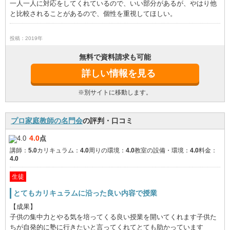
一人一人に対応をしてくれているので、いい部分があるが、やはり他
と比較されることがあるので、個性を重視してほしい。
投稿：2019年
無料で資料請求も可能
詳しい情報を見る
※別サイトに移動します。
プロ家庭教師の名門会
の評判・口コミ
4.0
点
講師：
5.0
カリキュラム：
4.0
周りの環境：
4.0
教室の設備・環境：
4.0
料金：
4.0
生徒
とてもカリキュラムに沿った良い内容で授業
【成果】
子供の集中力とやる気を培ってくる良い授業を開いてくれます子供た
ちが自発的に塾に行きたいと言ってくれてとても助かっています