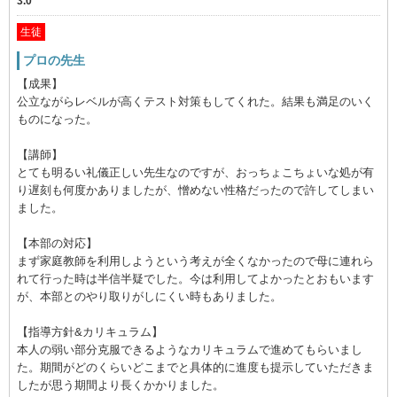
3.0
生徒
プロの先生
【成果】
公立ながらレベルが高くテスト対策もしてくれた。結果も満足のいく
ものになった。
【講師】
とても明るい礼儀正しい先生なのですが、おっちょこちょいな処が有
り遅刻も何度かありましたが、憎めない性格だったので許してしまい
ました。
【本部の対応】
まず家庭教師を利用しようという考えが全くなかったので母に連れら
れて行った時は半信半疑でした。今は利用してよかったとおもいます
が、本部とのやり取りがしにくい時もありました。
【指導方針&カリキュラム】
本人の弱い部分克服できるようなカリキュラムで進めてもらいまし
た。期間がどのくらいどこまでと具体的に進度も提示していただきま
したが思う期間より長くかかりました。