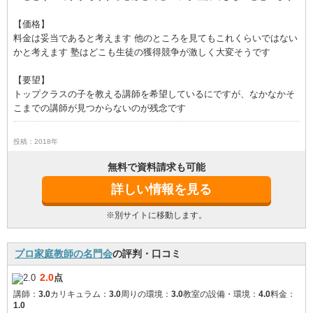
【価格】
料金は妥当であると考えます 他のところを見てもこれくらいではない
かと考えます 塾はどこも生徒の獲得競争が激しく大変そうです
【要望】
トップクラスの子を教える講師を希望しているにですが、なかなかそ
こまでの講師が見つからないのが残念です
投稿：2018年
無料で資料請求も可能
詳しい情報を見る
※別サイトに移動します。
プロ家庭教師の名門会
の評判・口コミ
2.0
点
講師：
3.0
カリキュラム：
3.0
周りの環境：
3.0
教室の設備・環境：
4.0
料金：
1.0