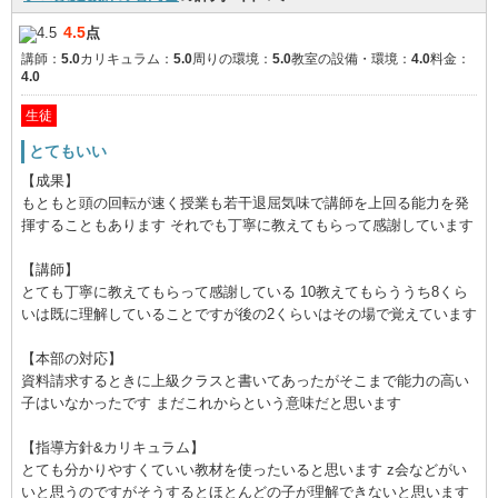
4.5
点
講師：
5.0
カリキュラム：
5.0
周りの環境：
5.0
教室の設備・環境：
4.0
料金：
4.0
生徒
とてもいい
【成果】
もともと頭の回転が速く授業も若干退屈気味で講師を上回る能力を発
揮することもあります それでも丁寧に教えてもらって感謝しています
【講師】
とても丁寧に教えてもらって感謝している 10教えてもらううち8くら
いは既に理解していることですが後の2くらいはその場で覚えています
【本部の対応】
資料請求するときに上級クラスと書いてあったがそこまで能力の高い
子はいなかったです まだこれからという意味だと思います
【指導方針&カリキュラム】
とても分かりやすくていい教材を使ったいると思います z会などがい
いと思うのですがそうするとほとんどの子が理解できないと思います