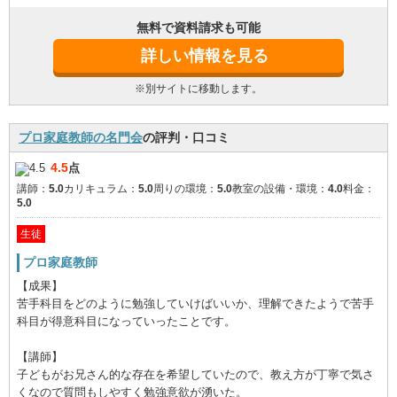
無料で資料請求も可能
詳しい情報を見る
※別サイトに移動します。
プロ家庭教師の名門会
の評判・口コミ
4.5
点
講師：
5.0
カリキュラム：
5.0
周りの環境：
5.0
教室の設備・環境：
4.0
料金：
5.0
生徒
プロ家庭教師
【成果】
苦手科目をどのように勉強していけばいいか、理解できたようで苦手
科目が得意科目になっていったことです。
【講師】
子どもがお兄さん的な存在を希望していたので、教え方が丁寧で気さ
くなので質問もしやすく勉強意欲が湧いた。