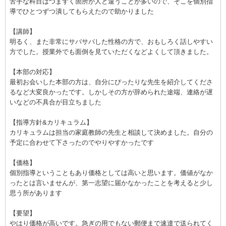
苦手な科目はつまずく箇所が人と違うことが多いので、そこを個別指
導でひとつずつ潰してもらえたので助かりました
【講師】
明るく、また非常にサバサバした性格の方で、おもしろく話しやすい
方でした。授業外でも面倒を見ていただくなどよくして頂きました。
【本部の対応】
最初お会いした本部の方は、自分にぴったりな先生を紹介してくださ
るなど大変良かったです。しかしその方が辞められた途端、連絡が遅
いなどの不具合が目立ちました
【指導方針&カリキュラム】
カリキュラムは担当の家庭教師の先生と相談して決めました。自分の
予定に合わせて下さったのでやりやすかったです
【価格】
個別指導ということもあり価格としては高いと思います。価値がなか
ったとは言いませんが、第一志望に届かなかったことを考えると少し
思う所があります
【要望】
やはり価格が高いです。急ぎの用でもない郵便まで速達で送られてく