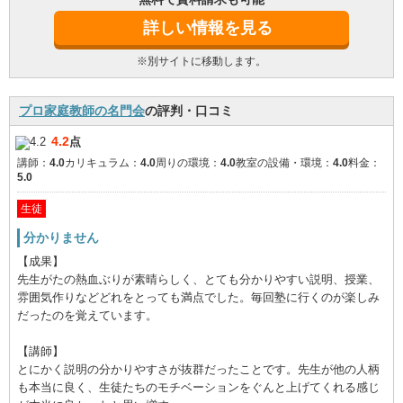
詳しい情報を見る
※別サイトに移動します。
プロ家庭教師の名門会
の評判・口コミ
4.2
点
講師：
4.0
カリキュラム：
4.0
周りの環境：
4.0
教室の設備・環境：
4.0
料金：
5.0
生徒
分かりません
【成果】
先生がたの熱血ぶりが素晴らしく、とても分かりやすい説明、授業、
雰囲気作りなどどれをとっても満点でした。毎回塾に行くのが楽しみ
だったのを覚えています。
【講師】
とにかく説明の分かりやすさが抜群だったことです。先生が他の人柄
も本当に良く、生徒たちのモチベーションをぐんと上げてくれる感じ