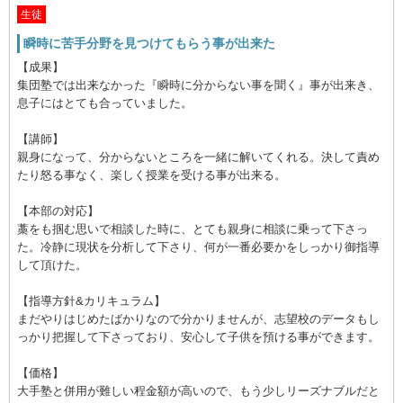
生徒
瞬時に苦手分野を見つけてもらう事が出来た
【成果】
集団塾では出来なかった『瞬時に分からない事を聞く』事が出来き、
息子にはとても合っていました。
【講師】
親身になって、分からないところを一緒に解いてくれる。決して責め
たり怒る事なく、楽しく授業を受ける事が出来る。
【本部の対応】
藁をも掴む思いで相談した時に、とても親身に相談に乗って下さっ
た。冷静に現状を分析して下さり、何が一番必要かをしっかり御指導
して頂けた。
【指導方針&カリキュラム】
まだやりはじめたばかりなので分かりませんが、志望校のデータもし
っかり把握して下さっており、安心して子供を預ける事ができます。
【価格】
大手塾と併用が難しい程金額が高いので、もう少しリーズナブルだと