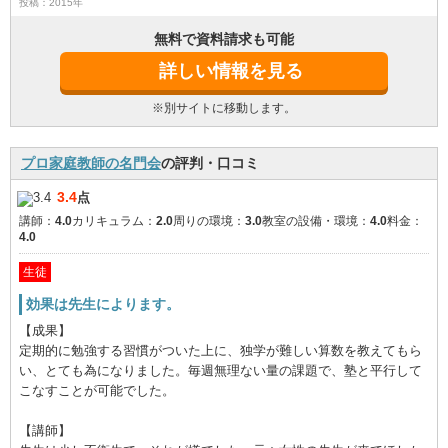
投稿：2015年
無料で資料請求も可能
詳しい情報を見る
※別サイトに移動します。
プロ家庭教師の名門会
の評判・口コミ
3.4
点
講師：
4.0
カリキュラム：
2.0
周りの環境：
3.0
教室の設備・環境：
4.0
料金：
4.0
生徒
効果は先生によります。
【成果】
定期的に勉強する習慣がついた上に、独学が難しい算数を教えてもら
い、とても為になりました。毎週無理ない量の課題で、塾と平行して
こなすことが可能でした。
【講師】