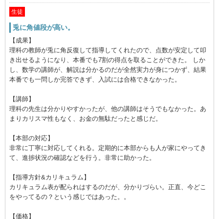
生徒
兎に角値段が高い。
【成果】
理科の教師が兎に角反復して指導してくれたので、点数が安定して叩
き出せるようになり、本番でも7割の得点を取ることができた。 しか
し、数学の講師が、解説は分かるのだが全然実力が身につかず、結果
本番でも一問しか完答できず、入試には合格できなかった。
【講師】
理科の先生は分かりやすかったが、他の講師はそうでもなかった。あ
まりカリスマ性もなく、お金の無駄だったと感じだ。
【本部の対応】
非常に丁寧に対応してくれる。定期的に本部からも人が家にやってき
て、進捗状況の確認などを行う。非常に助かった。
【指導方針&カリキュラム】
カリキュラム表が配られはするのだが、分かりづらい。正直、今どこ
をやってるの？という感じではあった。。
【価格】