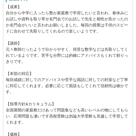
【成果】
自分から中学に入ったら塾か家庭教で学習したいと言われ、春休みに
お試しや資料を取り寄せ名門会でのお試しで先生と相性が良かったの
か名門会がいいと言われお願いしました。毎回の授業は子供のスピー
ドに合わせて先取りしてくれるので楽しいようです。
【講師】
元々教師だったようで分かりやすく、得意な数学などは先取りしてく
れているようです。苦手な分野には的確にアドバイスもくれて頼りっ
きりです。
【本部の対応】
毎回成績に対してのアドバイスや苦手な国語に対しての対策など丁寧
に対応してくれます。必要に応じて面談もしてくれて信頼性は確かで
す。
【指導方針&カリキュラム】
全国展開の家庭教だけあって問題集なども高いレベルの物にしてもら
い、応用問題も凄いです高校受験は勿論大学受験も見越して学習して
くれます。
【価格】