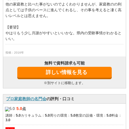
他の家庭教と比べた事がないのでよくわかりませんが、家庭教のの利
点としては子供のペースに進んでくれるし、その事を考えると凄く高
いレベルとは思えません。
【要望】
やはりもう少し月謝がやすいといいかな。県内の受験事情がわかると
いい。
投稿：2016年
無料で資料請求も可能
詳しい情報を見る
※別サイトに移動します。
プロ家庭教師の名門会
の評判・口コミ
5.0
点
講師：
5.0
カリキュラム：
5.0
周りの環境：
5.0
教室の設備・環境：
5.0
料金：
3.0