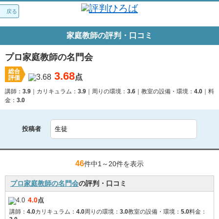
戻る
家庭教師の評判・口コミ
プロ家庭教師の名門会
総合
3.68
点
評価
講師：
3.9
カリキュラム：
3.9
周りの環境：
3.6
教室の設備・環境：
4.0
料
金：
3.0
投稿者
46
件中1～
20件を表示
プロ家庭教師の名門会
の評判・口コミ
4.0
点
講師：
4.0
カリキュラム：
4.0
周りの環境：
3.0
教室の設備・環境：
5.0
料金：