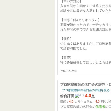
【本部の対応】
入会当初から細かくご連絡くださ
経験を元に最適な人選をしていた
【指導方針&カリキュラム】
期間が短かったので、十分なカリ
れた時間の中でできる範囲の対応
【価格】
少し高くはありますが、プロ家庭
で許容範囲でした。
【要望】
特に要望改善してほしいところは
投稿：2024年
プロ家庭教師の名門会
の評判・
プロ家庭教師の名門会の詳細を見る
4.0
総合評価
点
講師：
4.0
カリキュラム：
4.0
周りの
プロ家庭教師の名門会の
保護者
の