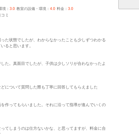
環境：
3.0
教室の設備・環境：
4.0
料金：
3.0
口コミ
ミ
困った状態でしたが、わからなかったことも少しずつわかる
ていると思います。
でした。真面目でしたが、子供は少しソリが合わなかったよ
などについて質問した際も丁寧に回答してもらえました
画を作ってもらいました。それに沿って指導が進んでいくの
なってしまうのは仕方ないかな、と思ってますが、料金に合
す