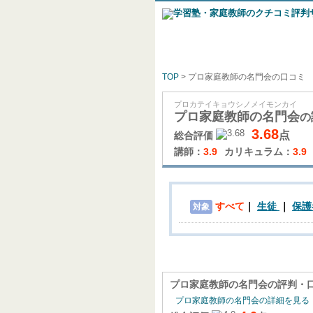
TOP
> プロ家庭教師の名門会の口コミ
プロカテイキョウシノメイモンカイ
プロ家庭教師の名門会
の
3.68
点
総合評価
講師：
3.9
カリキュラム：
3.9
すべて
生徒
保護
対象
プロ家庭教師の名門会
の評判・
プロ家庭教師の名門会の詳細を見る