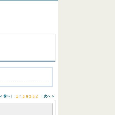
＜ 前へ
1
2
3
4
5
6
7
次へ ＞