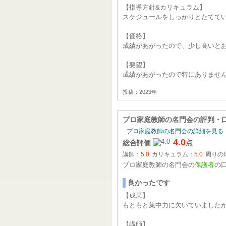
【指導方針&カリキュラム】
スケジュールをしっかりとたてて
【価格】
成績があがったので、少し高いと
【要望】
成績があがったので特にありませ
投稿：2023年
プロ家庭教師の名門会
の評判・
プロ家庭教師の名門会の詳細を見る
4.0
総合評価
点
講師：
5.0
カリキュラム：
5.0
周りの
プロ家庭教師の名門会の
保護者
の
良かったです
【成果】
もともと集中力に欠いていました
【講師】