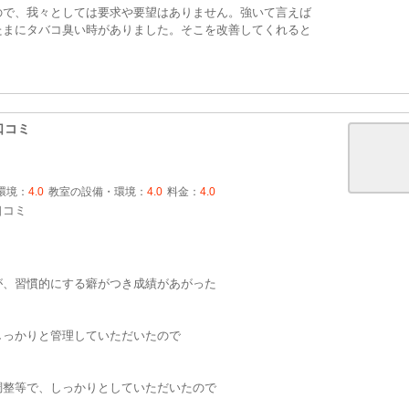
ので、我々としては要求や要望はありません。強いて言えば
たまにタバコ臭い時がありました。そこを改善してくれると
口コミ
環境：
4.0
教室の設備・環境：
4.0
料金：
4.0
口コミ
が、習慣的にする癖がつき成績があがった
しっかりと管理していただいたので
調整等で、しっかりとしていただいたので