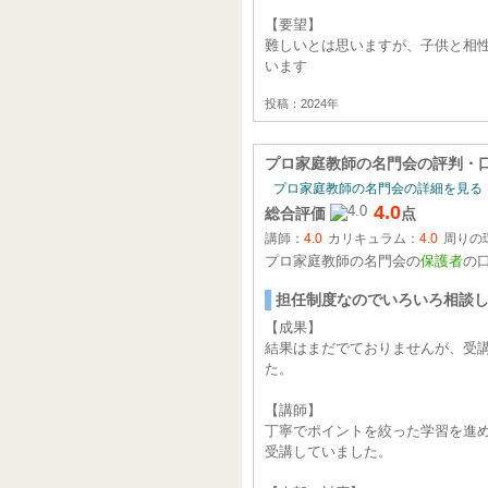
【要望】
難しいとは思いますが、子供と相
います
投稿：2024年
プロ家庭教師の名門会
の評判・
プロ家庭教師の名門会の詳細を見る
4.0
総合評価
点
講師：
4.0
カリキュラム：
4.0
周りの
プロ家庭教師の名門会の
保護者
の
担任制度なのでいろいろ相談
【成果】
結果はまだでておりませんが、受
た。
【講師】
丁寧でポイントを絞った学習を進
受講していました。