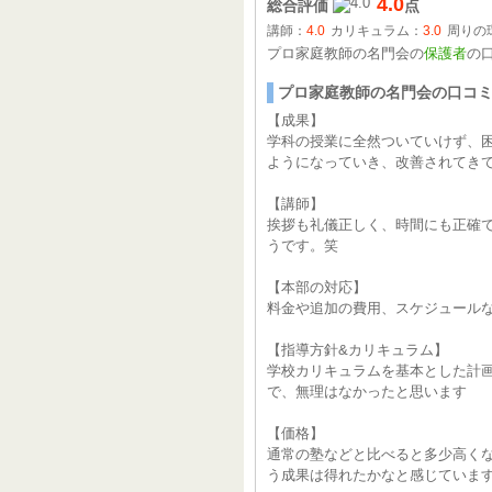
4.0
総合評価
点
講師：
4.0
カリキュラム：
3.0
周りの
プロ家庭教師の名門会の
保護者
の
プロ家庭教師の名門会の口コ
【成果】
学科の授業に全然ついていけず、
ようになっていき、改善されてき
【講師】
挨拶も礼儀正しく、時間にも正確
うです。笑
【本部の対応】
料金や追加の費用、スケジュール
【指導方針&カリキュラム】
学校カリキュラムを基本とした計
で、無理はなかったと思います
【価格】
通常の塾などと比べると多少高く
う成果は得れたかなと感じていま