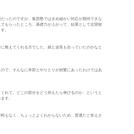
娘だったのですが、集団塾ではきめ細かい対応が期待できな
見てもらったところ、基礎力が上がって、結果として志望校
ます。
寧に教えてくれる方でした。娘と波長も合っていたのかなと
たので、そんなに本部とやりとりが頻繁にあったわけではあ
てくれて、どこの部分をどう抑えたら伸びるのか、というと
います。
材料もなく、ちょっとよくわからないため、普通だと答えさ