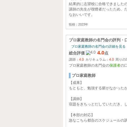
結果的に志望校に合格できました
講師の先生が喫煙者だったため、
なおいいです。
投稿：2023年
プロ家庭教師の名門会
の評判・
プロ家庭教師の名門会の詳細を見る
4.0
総合評価
点
講師：
4.0
カリキュラム：
4.0
周りの
プロ家庭教師の名門会の
保護者
の
プロ家庭教師
【成果】
もともと、勉強する癖がなかった
【講師】
宿題をきちっとだしていただき、
【本部の対応】
急なこちら都合のスケジュールの