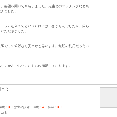
り、要望を聞いてもらいました。先生とのマッチングなども
だきました。
キュラムを立ててというわけにはいきませんでしたが、限ら
をいただきました。
教師でこの値段なら妥当かと思います。短期の利用だったの
ありませんでした。おおむね満足しております。
口コミ
環境：
3.0
教室の設備・環境：
4.0
料金：
3.0
口コミ