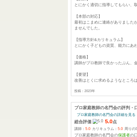
とにかく適切に指導してもらい、
【本部の対応】
最初はこまめに連絡がありました
ませんでした。
【指導方針&カリキュラム】
とにかく子どもの資質、能力にあ
【価格】
講師がプロ教師で良かったぶん、
【要望】
改善はとくに求めるようなところ
投稿：2023年
プロ家庭教師の名門会
の評判・
プロ家庭教師の名門会の詳細を見る
5.0
総合評価
点
講師：
5.0
カリキュラム：
5.0
周りの
プロ家庭教師の名門会の
保護者
の