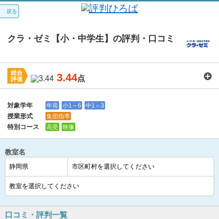
戻る
クラ・ゼミ【小・中学生】の評判・口コミ
総合
3.44
点
評価
講師：
3.6
カリキュラム：
3.5
周りの環境：
3.6
教室の設備・環境：
3.5
料金：
3.2
対象学年
年長
小1～6
中1～3
授業形式
集団指導
特別コース
高受
映像
教室名
口コミ・評判一覧