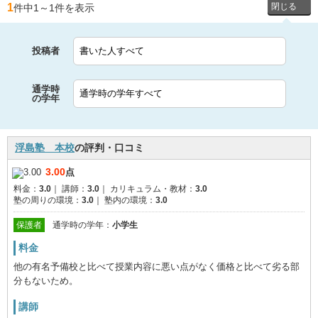
1
件中1
～
1件を表示
投稿者
通学時
の学年
浮島塾 本校
の評判・口コミ
3.00
点
料金：
3.0
｜
講師：
3.0
｜
カリキュラム・教材：
3.0
塾の周りの環境：
3.0
｜
塾内の環境：
3.0
保護者
通学時の学年：
小学生
料金
他の有名予備校と比べて授業内容に悪い点がなく価格と比べて劣る部
分もないため。
講師