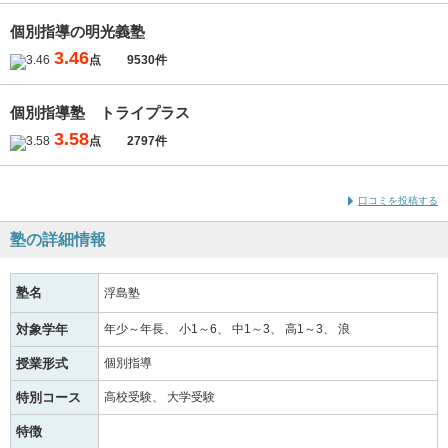
個別指導の明光義塾
3.46
点
9530件
個別指導塾 トライプラス
3.58
点
2797件
口コミを投稿する
塾の詳細情報
塾名
浮島塾
対象学年
年少～年長
小1～6
中1～3
高1～3
浪
授業形式
個別指導
特別コース
高校受験
大学受験
特徴