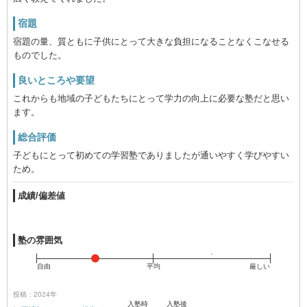
宿題
宿題の量、質ともに子供にとって大きな負担になることなくこなせる
ものでした。
良いところや要望
これからも地域の子どもたちにとって学力の向上に必要な塾だと思い
ます。
総合評価
子どもにとって初めての学習塾でありましたが通いやすく学びやすい
ため。
成績/偏差値
塾の雰囲気
自由
平均
厳しい
投稿：2024年
入塾時
入塾後