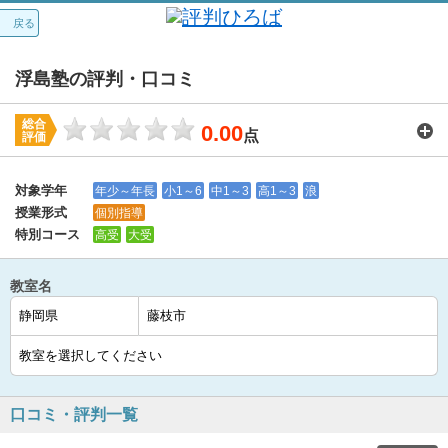
戻る
浮島塾の評判・口コミ
総合
0.00
点
評価
講師：
0.0
カリキュラム：
0.0
周りの環境：
0.0
教室の設備・環境：
0.0
料金：
0.0
対象学年
年少～年長
小1～6
中1～3
高1～3
浪
授業形式
個別指導
特別コース
高受
大受
教室名
口コミ・評判一覧