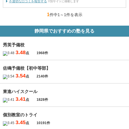
不適切な口コミを報告する
※別サイトに移動します
1
件中1
～
1件を表示
静岡県でおすすめの塾を見る
秀英予備校
3.48
点
1968件
佐鳴予備校【初中等部】
3.54
点
2140件
東進ハイスクール
3.41
点
1828件
個別教室のトライ
3.45
点
10191件