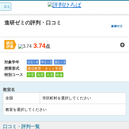
戻る
進研ゼミの評判・口コミ
総合
3.74
点
評価
講師：
3.8
カリキュラム：
3.2
周りの環境：
3.5
教室の設備・環境：
3.4
料金：
3.7
対象学年
小1～6
中1～3
高1～3
授業形式
通信教育・ネット学習
特別コース
中受
高受
大受
映像
教室名
口コミ・評判一覧