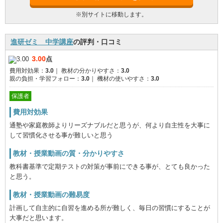
※別サイトに移動します。
進研ゼミ 中学講座
の評判・口コミ
3.00
点
費用対効果：
3.0
｜
教材の分かりやすさ：
3.0
親の負担・学習フォロー：
3.0
｜
機材の使いやすさ：
3.0
保護者
費用対効果
通塾や家庭教師よりリーズナブルだと思うが、何より自主性を大事に
して習慣化させる事が難しいと思う
教材・授業動画の質・分かりやすさ
教科書基準で定期テストの対策が事前にできる事が、とても良かった
と思う。
教材・授業動画の難易度
計画して自主的に自習を進める所が難しく、毎日の習慣にすることが
大事だと思います。