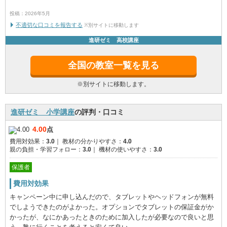
投稿：2026年5月
不適切な口コミを報告する
※別サイトに移動します
進研ゼミ 高校講座
全国の教室一覧を見る
※別サイトに移動します。
進研ゼミ 小学講座
の評判・口コミ
4.00
点
費用対効果：
3.0
｜
教材の分かりやすさ：
4.0
親の負担・学習フォロー：
3.0
｜
機材の使いやすさ：
3.0
保護者
費用対効果
キャンペーン中に申し込んだので、タブレットやヘッドフォンが無料
でしようできたのがよかった。オプションでタブレットの保証金がか
かったが、なにかあったときのために加入したが必要なので良いと思