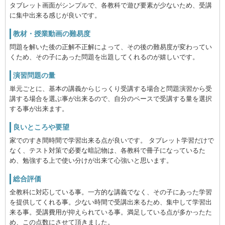
タブレット画面がシンプルで、各教科で遊び要素が少ないため、受講
に集中出来る感じが良いです。
教材・授業動画の難易度
問題を解いた後の正解不正解によって、その後の難易度が変わってい
くため、その子にあった問題を出題してくれるのが嬉しいです。
演習問題の量
単元ごとに、基本の講義からじっくり受講する場合と問題演習から受
講する場合を選ぶ事が出来るので、自分のペースで受講する量を選択
する事が出来ます。
良いところや要望
家でのすき間時間で学習出来る点が良いです。 タブレット学習だけで
なく、テスト対策で必要な暗記物は、各教科で冊子になっているた
め、勉強する上で使い分けが出来て心強いと思います。
総合評価
全教科に対応している事。一方的な講義でなく、その子にあった学習
を提供してくれる事。少ない時間で受講出来るため、集中して学習出
来る事。受講費用が抑えられている事。満足している点が多かったた
め、この点数にさせて頂きました。