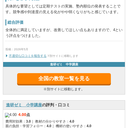
具体的な要望としては定期テストの実施、塾内順位の発表することで
す。競争感や到達度の見える化がやや弱くなりがちと感じています。
総合評価
全体的に満足していますが、改善してほしい点もありますので、4とい
う評点をつけました。
投稿：2026年5月
不適切な口コミを報告する
※別サイトに移動します
進研ゼミ 中学講座
全国の教室一覧を見る
※別サイトに移動します。
進研ゼミ 小学講座
の評判・口コミ
4.00
点
費用対効果：
3.0
｜
教材の分かりやすさ：
4.0
親の負担・学習フォロー：
4.0
｜
機材の使いやすさ：
4.0