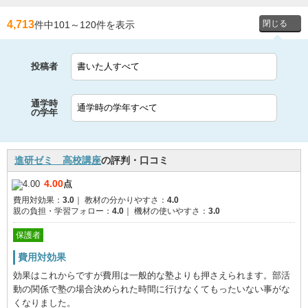
4,713
件中101
～
120件を表示
投稿者
通学時
の学年
進研ゼミ 高校講座
の評判・口コミ
4.00
点
費用対効果：
3.0
｜
教材の分かりやすさ：
4.0
親の負担・学習フォロー：
4.0
｜
機材の使いやすさ：
3.0
保護者
費用対効果
効果はこれからですが費用は一般的な塾よりも押さえられます。部活
動の関係で塾の場合決められた時間に行けなくてもったいない事がな
くなりました。