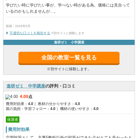
学びたい時に学びたい事が、学べない時がある為。価格には見合って
いるのかもしれませんが…。
投稿：2026年5月
不適切な口コミを報告する
※別サイトに移動します
進研ゼミ 小学講座
全国の教室一覧を見る
※別サイトに移動します。
進研ゼミ 中学講座
の評判・口コミ
4.00
点
費用対効果：
4.0
｜
教材の分かりやすさ：
4.0
親の負担・学習フォロー：
4.0
｜
機材の使いやすさ：
4.0
保護者
費用対効果
定期対策として、主要5教科以外の対策ができた点がとても良かったと