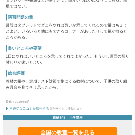
タブレットや書類などが多すぎて、頭がいっぱいになりつつある。簡
単ではない。
演習問題の量
普段はタブレットでどこをやれば良いか示してくれるので量はちょう
どよい。いろいろと他にもできるコーナーがあったりして気が散ると
ころがある。
良いところや要望
1日にやればいいところを示してくれてよかった。もう少し画面の切り
替わりが速いとよい。
総合評価
教材の量や、定期テスト対策で別にくる教材について、子供の取り組
み具合を見てそう思ったから。
投稿：2026年5月
不適切な口コミを報告する
※別サイトに移動します
進研ゼミ 小学講座
全国の教室一覧を見る