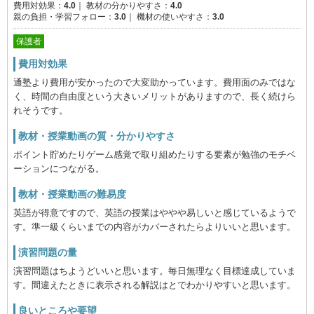
費用対効果：
4.0
｜
教材の分かりやすさ：
4.0
親の負担・学習フォロー：
3.0
｜
機材の使いやすさ：
3.0
保護者
費用対効果
通塾より費用が安かったので大変助かっています。費用面のみではな
く、時間の自由度という大きいメリットがありますので、長く続けら
れそうです。
教材・授業動画の質・分かりやすさ
ポイント貯めたりゲーム感覚で取り組めたりする要素が勉強のモチベ
ーションにつながる。
教材・授業動画の難易度
英語が得意ですので、英語の授業はややや易しいと感じているようで
す。準一級くらいまでの内容がカバーされたらよりいいと思います。
演習問題の量
演習問題はちようどいいと思います。毎日無理なく目標達成していま
す。間違えたときに表示される解説はとでわかりやすいと思います。
良いところや要望