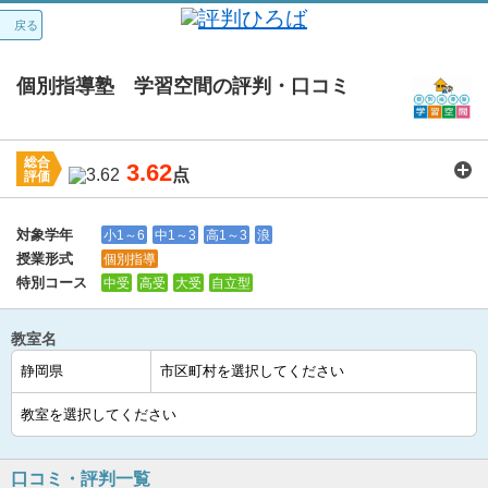
戻る
個別指導塾 学習空間の評判・口コミ
総合
3.62
点
評価
講師：
3.7
カリキュラム：
3.6
周りの環境：
3.6
教室の設備・環境：
3.5
料金：
3.7
対象学年
小1～6
中1～3
高1～3
浪
授業形式
個別指導
特別コース
中受
高受
大受
自立型
教室名
口コミ・評判一覧