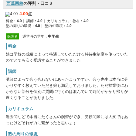
西葛西校
の評判・口コミ
4.00
点
料金：
4.0
｜
講師：
4.0
｜
カリキュラム・教材：
4.0
塾の周りの環境：
4.0
｜
塾内の環境：
4.0
保護者
通学時の学年：
中学生
料金
娘は学校の成績によって待遇していただける特待生制度を使っていた
のでとても安く受講することができました
講師
講師によって合う合わないはあったようですが、合う先生は本当に分
かりやすく教えていただき娘も満足しておりました。ただ授業後にわ
からない部分を個別に質問に行くのは混んでいて時間がかかり帰りが
遅くなることがありました。
カリキュラム
過去問などで本当にたくさんの演習ができ、受験間際には大変ではあ
ったけどそれが力に繋がったと思います
塾の周りの環境