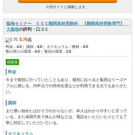
※別サイトに移動します。
臨海セミナー ＥＳＣ難関高校受験科 【難関高校受験専門】
大森校
の評判・口コミ
3.75
点
料金：
4.0
｜
講師：
4.0
｜
カリキュラム・教材：
4.0
塾の周りの環境：
4.0
｜
塾内の環境：
3.0
保護者
料金
今まで個別に行っていたこともあり、個別に比べると集団はリーズナ
ブルに感じる。内申点での特待生度などが利用できる点でもありがた
い。
講師
まだ通い始めたばかりでわからないが、本人はわかりやすいと言って
いる。また体調不良で休んだ時などは、電話をいただいたりとても丁
寧に対応していただいている。
カリキュラム