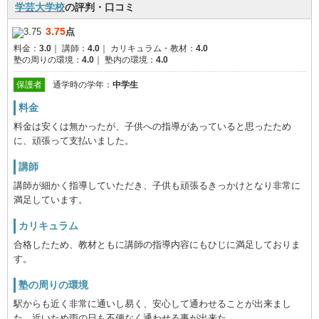
学芸大学校
の評判・口コミ
3.75
点
料金：
3.0
｜
講師：
4.0
｜
カリキュラム・教材：
4.0
塾の周りの環境：
4.0
｜
塾内の環境：
4.0
保護者
通学時の学年：
中学生
料金
料金は安くは無かったが、子供への指導があっていると思ったため
に、頑張って支払いました。
講師
講師が細かく指導していただき、子供も頑張るきっかけとなり非常に
満足しています。
カリキュラム
合格したため、教材ともに講師の指導内容にもひじに満足しておりま
す。
塾の周りの環境
駅からも近く非常に通いし易く、安心して通わせることが出来まし
た。近いため雨の日も不便なく通わせる事が出来た、、