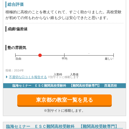
総合評価
積極的に高校のことを教えてくれて、すごく助かりました。高校受験
が初めての何もわからない娘も少しは安心できたと思います。
成績/偏差値
塾の雰囲気
自由
平均
厳しい
投稿：2024年
入塾時
入塾後
不適切な口コミを報告する
※別サイトに移動します
臨海セミナー ＥＳＣ難関高校受験科 【難関高校受験専門】 西葛西校
東京都の教室一覧を見る
※別サイトに移動します。
臨海セミナー ＥＳＣ難関高校受験科 【難関高校受験専門】