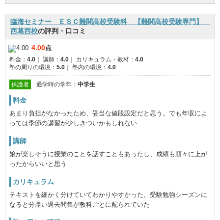
臨海セミナー ＥＳＣ難関高校受験科 【難関高校受験専門】
西葛西校
の評判・口コミ
4.00
点
料金：
4.0
｜
講師：
4.0
｜
カリキュラム・教材：
4.0
塾の周りの環境：
5.0
｜
塾内の環境：
4.0
保護者
通学時の学年：
中学生
料金
あまり負担がなかったため、妥当な値段設定だと思う。でも年収によ
っては季節の講習が少しきついかもしれない
講師
娘が楽しそうに授業のことを話すこともあったし、成績も順々に上が
ったからいいと思う
カリキュラム
テキストを細かく分けていてわかりやすかった。受験勉強シーズンに
なると分厚い過去問集が教科ごとに配られていた