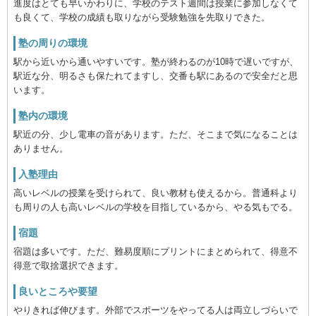
進度はとても早いかわりに、学校のテスト週間は授業に参加しなくて
も良くて、学校の成績も取りながら受験勉強を先取りできた。
塾の周りの環境
駅から近いから通いやすいです。塾が終わるのが10時で遅いですが、
駅近な分、明るさも保たれてますし、交番も駅にあるので安全だと思
います。
塾内の環境
駅近の分、少し電車の音があります。ただ、そこまで気になることは
ありません。
入塾理由
高いレベルの授業を受けられて、良い教材も使えるから。普通科より
も周りの人も高いレベルの学校を目指しているから、やる気もでる。
宿題
宿題は多いです。ただ、難易度順にプリントにまとめられて、得意不
得意で取捨選択できます。
良いところや要望
やりきれば伸びます。外部でスポーツをやってる人は両立しづらいで