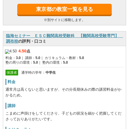
東京都の教室一覧を見る
※別サイトに移動します。
臨海セミナー ＥＳＣ難関高校受験科 【難関高校受験専門】
調布校
の評判・口コミ
4.50
点
料金：
3.0
｜
講師：
5.0
｜
カリキュラム・教材：
5.0
塾の周りの環境：
5.0
｜
塾内の環境：
5.0
保護者
通学時の学年：
中学生
料金
通常月は高くないと思いますが、その分長期休みの際の講習料金がか
かるため。
講師
こまめに声掛けをしてくださり、子どもの状況を細かく把握してくだ
さっておりありがたいです。