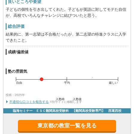
良いところや要望
子どもの個性を引き出してくれた。子どもが英語に対してモテた自信
が、高校でいろんなチャレンジに結びついたと思う。
総合評価
結果的に、第一志望は不合格だったが、第二志望の特進クラスに入学
できたこと。
成績/偏差値
塾の雰囲気
自由
平均
厳しい
投稿：2025年
入塾時
入塾後
不適切な口コミを報告する
※別サイトに移動します
臨海セミナー ＥＳＣ難関高校受験科 【難関高校受験専門】 西葛西校
東京都の教室一覧を見る