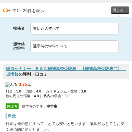
63
件中1
～
20件を表示
投稿者
通学時
の学年
臨海セミナー ＥＳＣ難関高校受験科 【難関高校受験専門】
成増校
の評判・口コミ
3.75
点
料金：
5.0
｜
講師：
4.0
｜
カリキュラム・教材：
3.0
塾の周りの環境：
4.0
｜
塾内の環境：
3.0
保護者
通学時の学年：
中学生
料金
料金は他の塾に比べて、とても安いと思います。講習代もとてもお安
く経済的に助かりました。