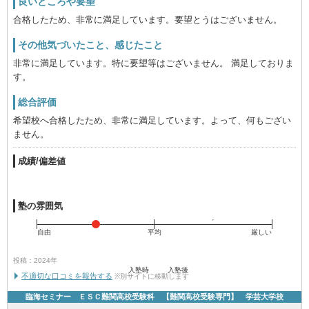
良いところや要望
合格したため、非常に満足しています。要望とうはございません。
その他気づいたこと、感じたこと
非常に満足しています。特に要望等はございません。 満足しておりま
す。
総合評価
希望校へ合格したため、非常に満足しています。よって、何もござい
ません。
成績/偏差値
塾の雰囲気
自由
平均
厳しい
投稿：2024年
入塾時
入塾後
不適切な口コミを報告する
※別サイトに移動します
臨海セミナー ＥＳＣ難関高校受験科 【難関高校受験専門】 学芸大学校