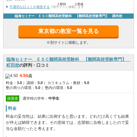
入塾時
入塾後
不適切な口コミを報告する
※別サイトに移動します
臨海セミナー ＥＳＣ難関高校受験科 【難関高校受験専門】 調布校
東京都の教室一覧を見る
※別サイトに移動します。
臨海セミナー ＥＳＣ難関高校受験科 【難関高校受験専門】
町田校
の評判・口コミ
4.50
点
料金：
3.0
｜
講師：
5.0
｜
カリキュラム・教材：
5.0
塾の周りの環境：
5.0
｜
塾内の環境：
5.0
保護者
通学時の学年：
中学生
料金
料金の妥当性は、結果に比例すると思います。どれだけ高くても結果
が伴えば納得できます。その意味では、志望校に合格しましたので妥
当な金額だったと考えます。