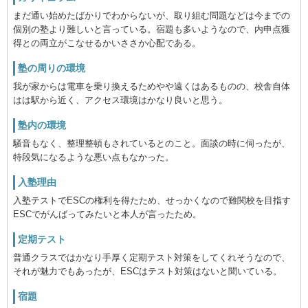
まだ通い始めたばかりでわからないが、取り組む問題などは今までの
個別の塾より難しいと言っている。宿題も多いようなので、内申点獲
得との両立がこなせるかいささか心配である。
塾の周りの環境
我が家からは電車を乗り換えるためやや遠くはあるものの、校舎自体
はは駅から近く、アクセス環境はかなり良いと思う。
塾内の環境
騒音もなく、整理整頓もされているとのこと。面談の時に伺ったが、
特段気になるような悪い点もなかった。
入塾理由
入塾テストでESCの権利を得たため、せっかくなので難関校を目指す
ESCでがんばってみたいと本人が言ったため。
定期テスト
普通クラスではかなり手厚く定期テスト対策をしてくれそうなので、
それが魅力でもあったが、ESCはテスト対策はないと聞いている。
宿題