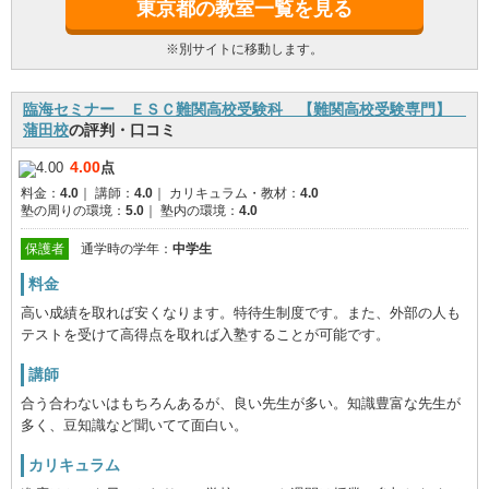
東京都の教室一覧を見る
※別サイトに移動します。
臨海セミナー ＥＳＣ難関高校受験科 【難関高校受験専門】
蒲田校
の評判・口コミ
4.00
点
料金：
4.0
｜
講師：
4.0
｜
カリキュラム・教材：
4.0
塾の周りの環境：
5.0
｜
塾内の環境：
4.0
保護者
通学時の学年：
中学生
料金
高い成績を取れば安くなります。特待生制度です。また、外部の人も
テストを受けて高得点を取れば入塾することが可能です。
講師
合う合わないはもちろんあるが、良い先生が多い。知識豊富な先生が
多く、豆知識など聞いてて面白い。
カリキュラム