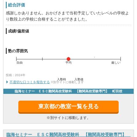
総合評価
感謝しかありません。おかげさまで当初予定していたレベルの学校よ
り数段上の学校に合格することができました。
成績/偏差値
塾の雰囲気
自由
平均
厳しい
投稿：2024年
入塾時
入塾後
不適切な口コミを報告する
※別サイトに移動します
臨海セミナー ＥＳＣ難関高校受験科 【難関高校受験専門】 町田校
東京都の教室一覧を見る
※別サイトに移動します。
臨海セミナー ＥＳＣ難関高校受験科 【難関高校受験専門】