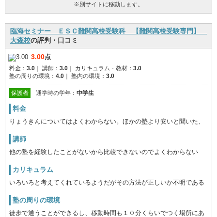
※別サイトに移動します。
臨海セミナー ＥＳＣ難関高校受験科 【難関高校受験専門】
大森校
の評判・口コミ
3.00
点
料金：
3.0
｜
講師：
3.0
｜
カリキュラム・教材：
3.0
塾の周りの環境：
4.0
｜
塾内の環境：
3.0
保護者
通学時の学年：
中学生
料金
りょうきんについてはよくわからない。ほかの塾より安いと聞いた、
講師
他の塾を経験したことがないから比較できないのでよくわからない
カリキュラム
いろいろと考えてくれているようだがその方法が正しいか不明である
塾の周りの環境
徒歩で通うことができるし、移動時間も１０分くらいでつく場所にあ