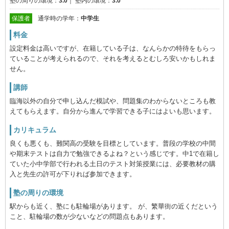
塾の周りの環境：
3.0
｜
塾内の環境：
3.0
保護者
通学時の学年：
中学生
料金
設定料金は高いですが、在籍している子は、なんらかの特待をもらっ
ていることが考えられるので、それを考えるとむしろ安いかもしれま
せん。
講師
臨海以外の自分で申し込んだ模試や、問題集のわからないところも教
えてもらえます。自分から進んで学習できる子にはよいも思います。
カリキュラム
良くも悪くも、難関高の受験を目標としています。普段の学校の中間
や期末テストは自力で勉強できるよね？という感じです。中1で在籍し
ていた小中学部で行われる土日のテスト対策授業には、必要教材の購
入と先生の許可が下りれば参加できます。
塾の周りの環境
駅からも近く、塾にも駐輪場があります。 が、繁華街の近くだという
こと、駐輪場の数が少ないなどの問題点もあります。