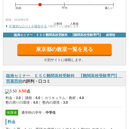
自由
平均
厳しい
投稿：2026年3月
入塾時
入塾後
不適切な口コミを報告する
※別サイトに移動します
臨海セミナー ＥＳＣ難関高校受験科 【難関高校受験専門】 成増校
東京都の教室一覧を見る
※別サイトに移動します。
臨海セミナー ＥＳＣ難関高校受験科 【難関高校受験専門】
西葛西校
の評判・口コミ
3.50
点
料金：
3.0
｜
講師：
4.0
｜
カリキュラム・教材：
4.0
塾の周りの環境：
4.0
｜
塾内の環境：
3.0
保護者
通学時の学年：
中学生
料金