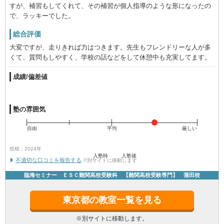
すが、補習もしてくれて、その補習が個人指導のような形になったの
で、ラッキーでした。
総合評価
大変ですが、走りきれば力はつきます。先生もフレンドリーな人が多
くて、質問もしやすく、学校の話などをして休憩中も充実してます。
成績/偏差値
塾の雰囲気
自由
平均
厳しい
投稿：2024年
入塾時
入塾後
不適切な口コミを報告する
※別サイトに移動します
臨海セミナー ＥＳＣ難関高校受験科 【難関高校受験専門】 蒲田校
東京都の教室一覧を見る
※別サイトに移動します。