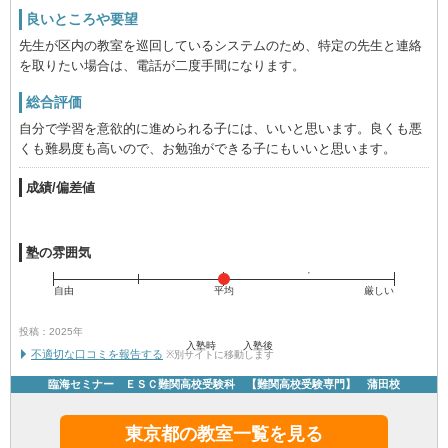
良いところや要望
先生が区内の教室を巡回しているシステムのため、特定の先生と連絡
を取りたい場合は、電話が二度手間になります。
総合評価
自分で学習を意欲的に進められる子には、いいと思います。良くも悪
くも難易度も高いので、お勉強ができる子にもいいと思います。
成績/偏差値
塾の雰囲気
自由
平均
厳しい
投稿：2025年
入塾時
入塾後
不適切な口コミを報告する
※別サイトに移動します
臨海セミナー ＥＳＣ難関高校受験科 【難関高校受験専門】 蒲田校
東京都の教室一覧を見る