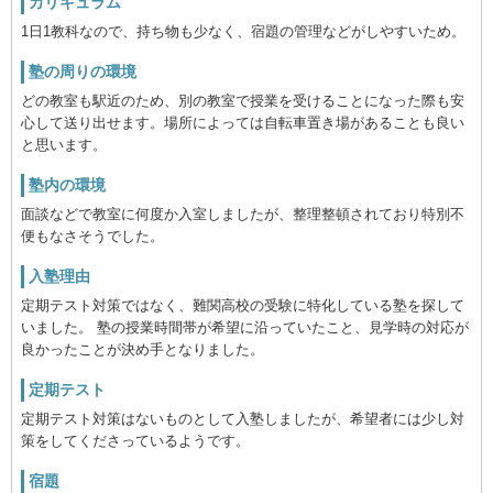
カリキュラム
1日1教科なので、持ち物も少なく、宿題の管理などがしやすいため。
塾の周りの環境
どの教室も駅近のため、別の教室で授業を受けることになった際も安
心して送り出せます。場所によっては自転車置き場があることも良い
と思います。
塾内の環境
面談などで教室に何度か入室しましたが、整理整頓されており特別不
便もなさそうでした。
入塾理由
定期テスト対策ではなく、難関高校の受験に特化している塾を探して
いました。 塾の授業時間帯が希望に沿っていたこと、見学時の対応が
良かったことが決め手となりました。
定期テスト
定期テスト対策はないものとして入塾しましたが、希望者には少し対
策をしてくださっているようです。
宿題