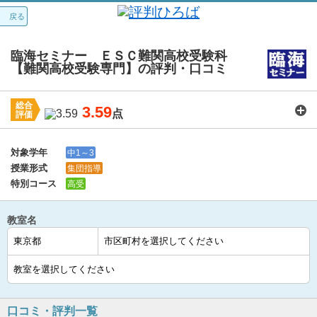
戻る
臨海セミナー ＥＳＣ難関高校受験科
【難関高校受験専門】の評判・口コミ
総合
3.59
点
評価
講師：
3.8
カリキュラム：
3.5
周りの環境：
3.7
教室の設備・環境：
3.7
料金：
3.4
対象学年
中1～3
授業形式
集団指導
特別コース
高受
教室名
口コミ・評判一覧