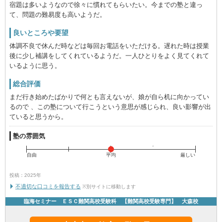
宿題は多いようなので徐々に慣れてもらいたい。今までの塾と違っ
て、問題の難易度も高いようだ。
良いところや要望
体調不良で休んだ時などは毎回お電話をいただける。遅れた時は授業
後に少し補講をしてくれているようだ。一人ひとりをよく見てくれて
いるように思う。
総合評価
まだ行き始めたばかりで何とも言えないが、娘が自ら机に向かってい
るので 、この塾について行こうという意思が感じられ、良い影響が出
ていると思うから。
塾の雰囲気
自由
平均
厳しい
投稿：2025年
不適切な口コミを報告する
※別サイトに移動します
臨海セミナー ＥＳＣ難関高校受験科 【難関高校受験専門】 大森校