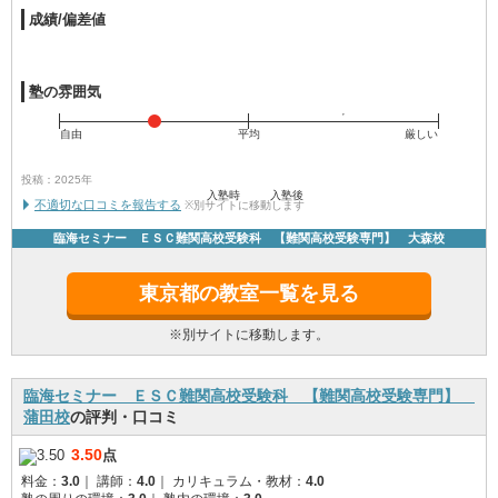
成績/偏差値
塾の雰囲気
自由
平均
厳しい
投稿：2025年
入塾時
入塾後
不適切な口コミを報告する
※別サイトに移動します
臨海セミナー ＥＳＣ難関高校受験科 【難関高校受験専門】 大森校
東京都の教室一覧を見る
※別サイトに移動します。
臨海セミナー ＥＳＣ難関高校受験科 【難関高校受験専門】
蒲田校
の評判・口コミ
3.50
点
料金：
3.0
｜
講師：
4.0
｜
カリキュラム・教材：
4.0