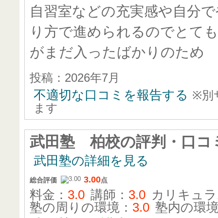
自習室などの充実感や自分で
り方で進められるのでとて
がまだ入ったばかりのため
投稿：2026年7月
不適切な口コミを報告する
※別
ます
武田塾 柏校
の評判・口コ
武田塾の詳細を見る
3.00
総合評価
点
料金：
3.0
講師：
3.0
カリキュラ
塾の周りの環境：
3.0
塾内の環