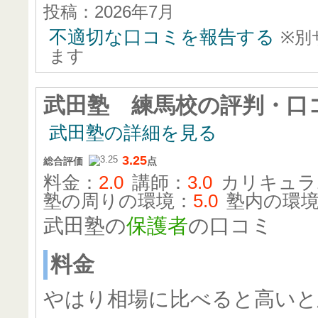
投稿：2026年7月
不適切な口コミを報告する
※別
ます
武田塾 練馬校
の評判・口
武田塾の詳細を見る
3.25
総合評価
点
料金：
2.0
講師：
3.0
カリキュラ
塾の周りの環境：
5.0
塾内の環
武田塾の
保護者
の口コミ
料金
やはり相場に比べると高いと