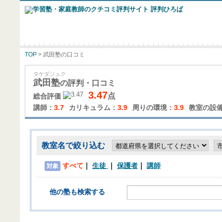
TOP
> 武田塾の口コミ
タケダジュク
武田塾
の評判・口コミ
3.47
点
総合評価
講師：
3.7
カリキュラム：
3.9
周りの環境：
3.9
教室の設
教室名で絞り込む
すべて
生徒
保護者
講師
対象
他の塾も検索する