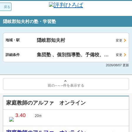
戻る
隠岐郡知夫村の塾・学習塾
隠岐郡知夫村
地域・駅
変更
集団塾 、個別指導塾、予備校、家庭教師
詳細条件
変更
2026/08/07 更新
前の
--
～
--
件を表示する
家庭教師のアルファ オンライン
3.40
20
件