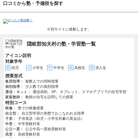
口コミから塾・予備校を探す
※別サイトに移動します。
隠岐郡知夫村の塾・学習塾一覧
アイコン説明
対象学年
幼
幼児
小
小学生
中
中学生
高
高校生
浪
浪人生
授業形式
集団指導
複数人での同時授業
個別指導
少人数での個別指導
通信・ネット
通信添削、SP、タブレット、スマホアプリでの自宅学習
家庭教師
教師が自宅を訪問しての授業
特別コース
映像
塾での映像授業
自立型
自立型学習の形態でおこなわれる指導
子英
子供英語（幼児～小学生対象の英会話）
中受
中学受験対策
公立一貫
公立中高一貫校受験対策
高受
高校受験対策