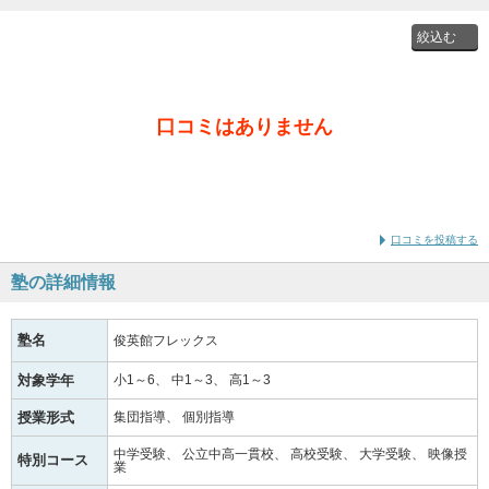
投稿者
口コミはありません
通学時
の学年
口コミを投稿する
塾の詳細情報
塾名
俊英館フレックス
対象学年
小1～6
中1～3
高1～3
授業形式
集団指導
個別指導
中学受験
公立中高一貫校
高校受験
大学受験
映像授
特別コース
業