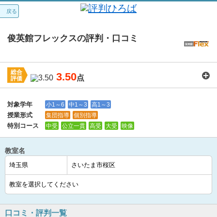
戻る
俊英館フレックスの評判・口コミ
総合
3.50
点
評価
講師：
3.7
カリキュラム：
3.6
周りの環境：
3.7
教室の設備・環境：
3.5
料金：
3.1
対象学年
小1～6
中1～3
高1～3
授業形式
集団指導
個別指導
特別コース
中受
公立一貫
高受
大受
映像
教室名
口コミ・評判一覧