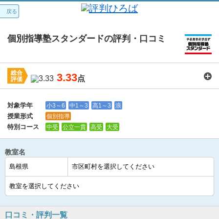
戻る
個別指導塾スタンダードの評判・口コミ
総合
3.33
点
評価
講師：
3.4
カリキュラム：
3.6
周りの環境：
3.6
教室の設備・環境：
3.3
料金：
3.1
対象学年
小3～6
中1～3
高1～3
浪
授業形式
個別指導
特別コース
中受
公立一貫
高受
大受
教室名
口コミ・評判一覧