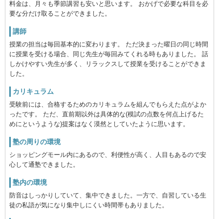
料金は、月々も季節講習も安いと思います。 おかげで必要な科目を必
要な分だけ取ることができました。
講師
授業の担当は毎回基本的に変わります。 ただ決まった曜日の同じ時間
に授業を受ける場合、同じ先生が毎回みてくれる時もありました。 話
しかけやすい先生が多く、リラックスして授業を受けることができま
した。
カリキュラム
受験前には、合格するためのカリキュラムを組んでもらえた点がよか
ったです。 ただ、直前期以外は具体的な(模試の点数を何点上げるた
めにというような)提案はなく漠然としていたように思います。
塾の周りの環境
ショッピングモール内にあるので、利便性が高く、人目もあるので安
心して通塾できました。
塾内の環境
防音はしっかりしていて、集中できました。一方で、自習している生
徒の私語が気になり集中しにくい時間帯もありました。