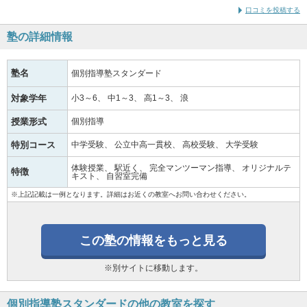
口コミを投稿する
塾の詳細情報
塾名
個別指導塾スタンダード
対象学年
小3～6
中1～3
高1～3
浪
授業形式
個別指導
特別コース
中学受験
公立中高一貫校
高校受験
大学受験
体験授業
駅近く
完全マンツーマン指導
オリジナルテ
特徴
キスト
自習室完備
※上記記載は一例となります。詳細はお近くの教室へお問い合わせください。
この塾の情報をもっと見る
※別サイトに移動します。
個別指導塾スタンダードの他の教室を探す