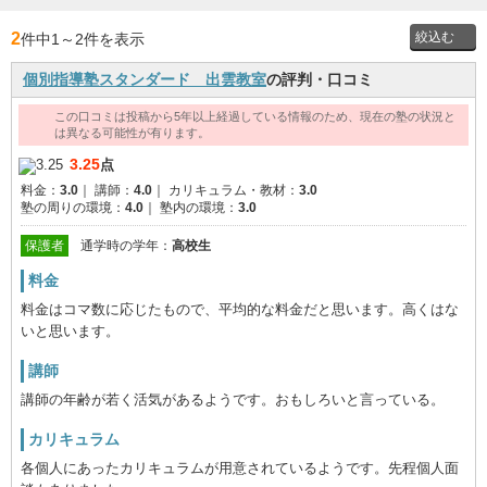
2
件中1
～
2件を表示
個別指導塾スタンダード 出雲教室
の評判・口コミ
投稿者
この口コミは投稿から5年以上経過している情報のため、現在の塾の状況と
は異なる可能性が有ります。
通学時
3.25
点
の学年
料金：
3.0
｜
講師：
4.0
｜
カリキュラム・教材：
3.0
塾の周りの環境：
4.0
｜
塾内の環境：
3.0
保護者
通学時の学年：
高校生
料金
料金はコマ数に応じたもので、平均的な料金だと思います。高くはな
いと思います。
講師
講師の年齢が若く活気があるようです。おもしろいと言っている。
カリキュラム
各個人にあったカリキュラムが用意されているようです。先程個人面