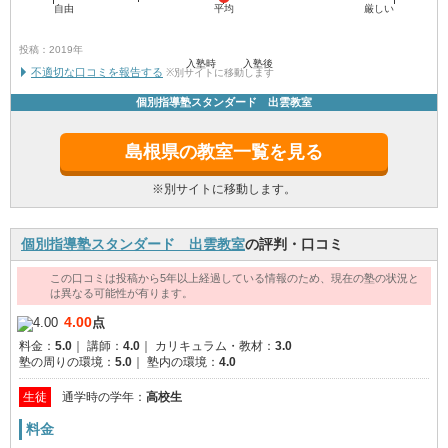
自由
平均
厳しい
投稿：2019年
入塾時
入塾後
不適切な口コミを報告する
※別サイトに移動します
個別指導塾スタンダード 出雲教室
島根県の教室一覧を見る
※別サイトに移動します。
個別指導塾スタンダード 出雲教室
の評判・口コミ
この口コミは投稿から5年以上経過している情報のため、現在の塾の状況と
は異なる可能性が有ります。
4.00
点
料金：
5.0
｜
講師：
4.0
｜
カリキュラム・教材：
3.0
塾の周りの環境：
5.0
｜
塾内の環境：
4.0
生徒
通学時の学年：
高校生
料金