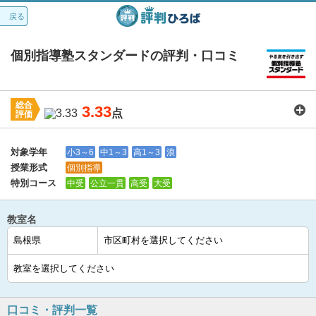
戻る
個別指導塾スタンダードの評判・口コミ
総合
3.33
点
評価
講師：
3.4
カリキュラム：
3.6
周りの環境：
3.6
教室の設備・環境：
3.3
料金：
3.1
対象学年
小3～6
中1～3
高1～3
浪
授業形式
個別指導
特別コース
中受
公立一貫
高受
大受
教室名
口コミ・評判一覧