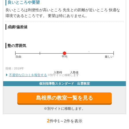
良いところや要望
良いところは利便性が高いところ 先生との距離が近いところ 快適な
環境であるところです。 要望は特にありません。
成績/偏差値
塾の雰囲気
自由
平均
厳しい
投稿：2019年
入塾時
入塾後
不適切な口コミを報告する
※別サイトに移動します
個別指導塾スタンダード 出雲教室
島根県の教室一覧を見る
※別サイトに移動します。
2
件中1
～
2件を表示