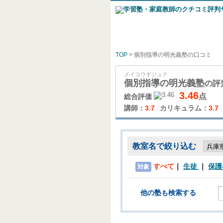
TOP
> 個別指導の明光義塾の口コミ
メイコウギジュク
個別指導の明光義塾
の評
3.46
点
総合評価
講師：
3.7
カリキュラム：
3.7
教室名で絞り込む
すべて
生徒
保護
対象
他の塾も検索する