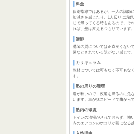
料金
個別指導ではあるが、一人の講師
加減さを感じたり、1人辺りに講
じで帰ってくる時もあるので、そ
れば、塾は変えるつもりでいます
講師
講師の質については正直良くない
習などされている訳がない感じで
カリキュラム
教材については可もなく不可もな
す。
塾の周りの環境
道が狭いので、夜道を帰るのに危
います。車が猛スピードで曲がっ
塾内の環境
トイレの清掃がされておらず、怖
内のエアコンのホコリが気になる
入塾理由