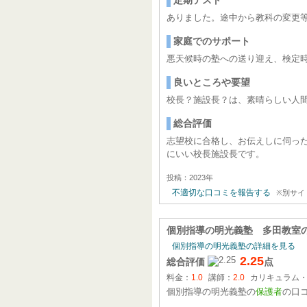
定期テスト
ありました。途中から教科の変更
家庭でのサポート
悪天候時の塾への送り迎え、検定
良いところや要望
校長？施設長？は、素晴らしい人
総合評価
志望校に合格し、お伝えしに伺っ
にいい校長施設長です。
投稿：2023年
不適切な口コミを報告する
※別サイ
個別指導の明光義塾 多田教室
個別指導の明光義塾の詳細を見る
2.25
総合評価
点
料金：
1.0
講師：
2.0
カリキュラム
個別指導の明光義塾の
保護者
の口