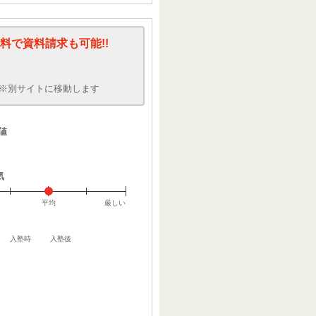
料で資料請求も可能!!
※別サイトに移動します
値
気
平均
厳しい
入塾時
入塾後