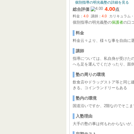
個別指導の明光義塾の詳細を見る
4.00
総合評価
点
料金：
4.0
講師：
4.0
カリキュラム
個別指導の明光義塾の
保護者
の口
料金
料金云々より、様々な事を自由に
講師
指導については、私自身が受けた
へも足を運んでくださったり、面
塾の周りの環境
飲食店やドラッグストア等と同じ
きる。コインランドリーもある
塾内の環境
国道沿いですか、2階なのでそこま
入塾理由
大手の塾の事は何もわからないが