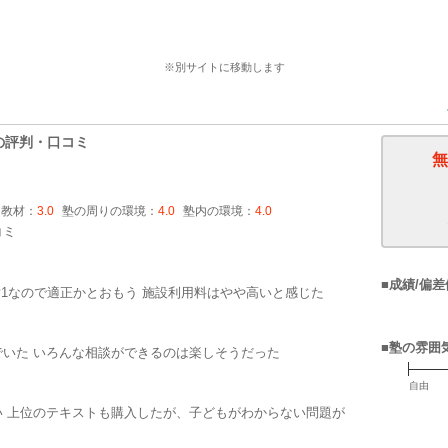
個別指導の明光義塾の詳細はこちら
※別サイトに移動します
の評判・口コミ
無
・教材：
3.0
塾の周りの環境：
4.0
塾内の環境：
4.0
コミ
■成績/偏差
対1なので適正かとおもう 施設利用料はやや高いと感じた
■塾の雰囲
いた いろんな相談ができるのは楽しそうだった
自由
 上位のテキストも購入したが、子どもがわからない問題が