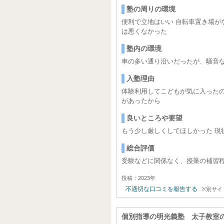
塾の周りの環境
便利で立地はいい 自転車置き場が
は悪くなかった
塾内の環境
車の多い通り沿いだったが、騒音な
入塾理由
体験利用してこどもが気に入ったの
があったから
良いところや要望
もう少し厳しくしてほしかった 現
総合評価
受験などに関係なく、授業の補習
投稿：2023年
不適切な口コミを報告する
※別サイ
個別指導の明光義塾 太子教室