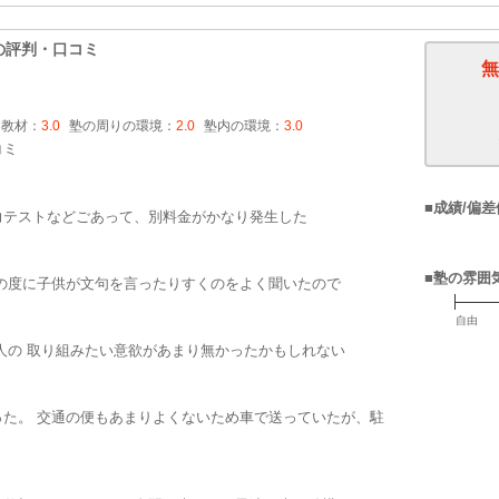
の評判・口コミ
無
・教材：
3.0
塾の周りの環境：
2.0
塾内の環境：
3.0
コミ
■成績/偏差
力テストなどごあって、別料金がかなり発生した
■塾の雰囲
の度に子供が文句を言ったりすくのをよく聞いたので
自由
人の 取り組みたい意欲があまり無かったかもしれない
た。 交通の便もあまりよくないため車で送っていたが、駐