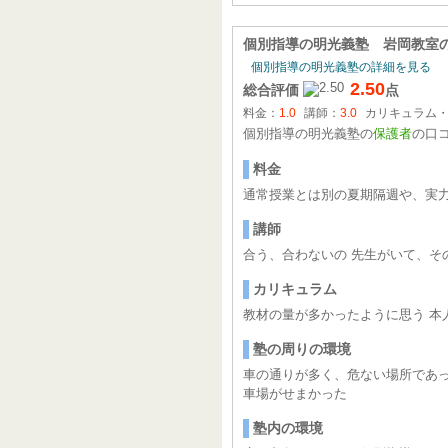
個別指導の明光義塾 岩岡教室
個別指導の明光義塾の詳細を見る
2.50
総合評価
点
料金：
1.0
講師：
3.0
カリキュラム
個別指導の明光義塾の
保護者
の口
料金
通常授業とは別の夏期隔週や、実
講師
合う、合わないの 先生がいて、そ
カリキュラム
教材の量が多かったように思う 本
塾の周りの環境
車の通りが多く、危ない場所であっ
車場がせまかった
塾内の環境