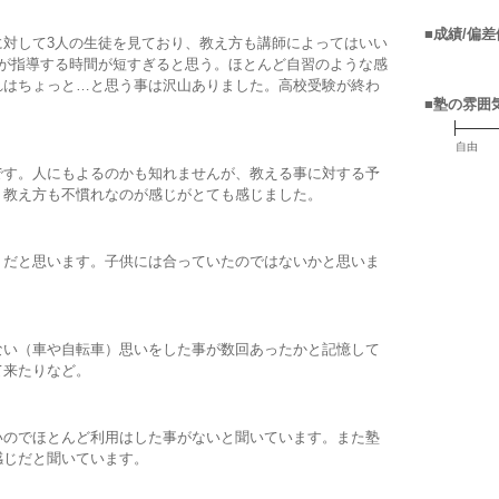
■成績/偏差
に対して3人の生徒を見ており、教え方も講師によってはいい
師が指導する時間が短すぎると思う。ほとんど自習のような感
れはちょっと…と思う事は沢山ありました。高校受験が終わ
■塾の雰囲
。
自由
です。人にもよるのかも知れませんが、教える事に対する予
、教え方も不慣れなのが感じがとても感じました。
くだと思います。子供には合っていたのではないかと思いま
ない（車や自転車）思いをした事が数回あったかと記憶して
て来たりなど。
いのでほとんど利用はした事がないと聞いています。また塾
感じだと聞いています。