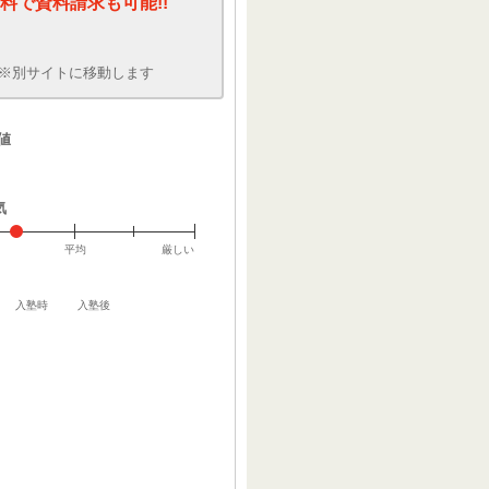
料で資料請求も可能!!
※別サイトに移動します
値
気
平均
厳しい
入塾時
入塾後