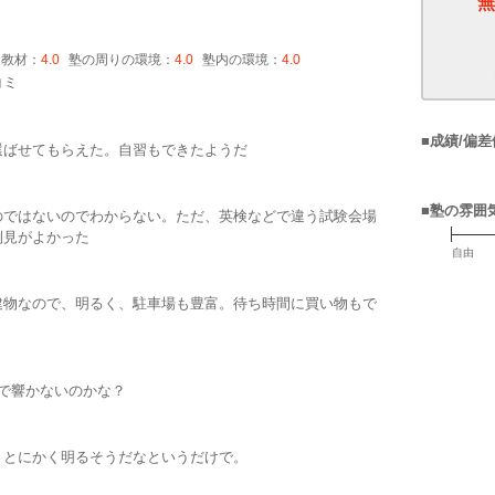
無
・教材：
4.0
塾の周りの環境：
4.0
塾内の環境：
4.0
コミ
■成績/偏差
選ばせてもらえた。自習もできたようだ
■塾の雰囲
のではないのでわからない。ただ、英検などで違う試験会場
倒見がよかった
自由
建物なので、明るく、駐車場も豊富。待ち時間に買い物もで
で響かないのかな？
、とにかく明るそうだなというだけで。