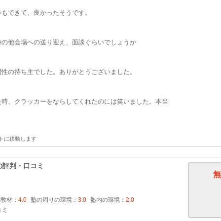
等もできて、良かったそうです。
時の他会場への送り迎え、面談ぐらいでしょうか
間性の持ち主でした。ありがとうございました。
た時、クラッカーをならしてくれたのには笑いました。本当
トに移動します
の評判・口コミ
無
・教材：
4.0
塾の周りの環境：
3.0
塾内の環境：
2.0
コミ