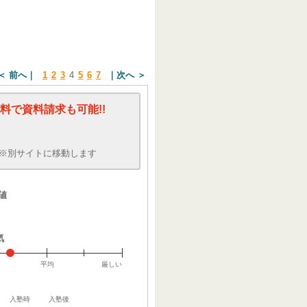
＜ 前へ
1
2
3
4
5
6
7
次へ ＞
料で資料請求も可能!!
※別サイトに移動します
値
気
平均
厳しい
入塾時
入塾後