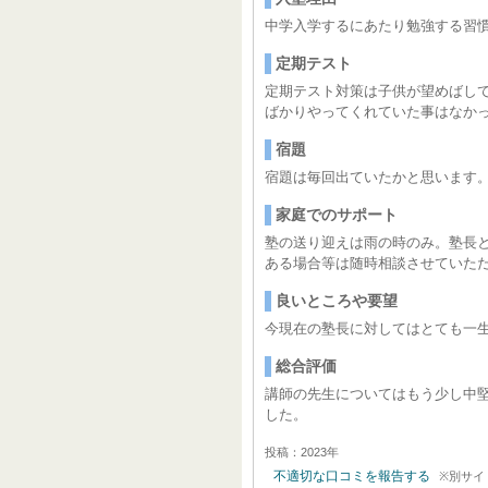
中学入学するにあたり勉強する習
定期テスト
定期テスト対策は子供が望めばし
ばかりやってくれていた事はなか
宿題
宿題は毎回出ていたかと思います
家庭でのサポート
塾の送り迎えは雨の時のみ。塾長
ある場合等は随時相談させていた
良いところや要望
今現在の塾長に対してはとても一
総合評価
講師の先生についてはもう少し中
した。
投稿：2023年
不適切な口コミを報告する
※別サイ