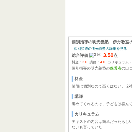
個別指導の明光義塾 伊丹教室
個別指導の明光義塾の詳細を見る
3.50
総合評価
点
料金：
3.0
講師：
4.0
カリキュラム
個別指導の明光義塾の
保護者
の口
料金
値段は個別なので高くはない。 2
講師
褒めてくれるのは、子どもは喜んで
カリキュラム
テキストの内容は簡単だったらしい
ないも言っていた