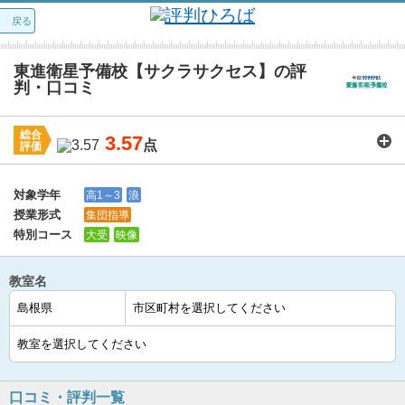
戻る
東進衛星予備校【サクラサクセス】の評
判・口コミ
総合
3.57
点
評価
講師：
3.9
カリキュラム：
3.6
周りの環境：
3.3
教室の設備・環境：
3.4
料金：
3.4
対象学年
高1～3
浪
授業形式
集団指導
特別コース
大受
映像
教室名
口コミ・評判一覧