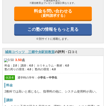
※適用条件あり。
※通信教育はプレゼント金額が異なります。
料金を問い合わせる
（資料請求する）
この塾の情報をもっと見る
※別サイトに移動します。
城南コベッツ 三郷中央駅前教室
の評判・口コミ
3.50
点
料金：
2.0
｜
講師：
4.0
｜
カリキュラム・教材：
4.0
塾の周りの環境：
4.0
｜
塾内の環境：
4.0
保護者
通学時の学年：
小学生～中学生
料金
2教科では高いと感じるし、指導料の他に、システム使用料が高い。
講師