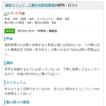
城南コベッツ 三郷中央駅前教室
の評判・口コミ
3.75
点
料金：
3.0
｜
講師：
4.0
｜
カリキュラム・教材：
4.0
塾の周りの環境：
4.0
｜
塾内の環境：
4.0
保護者
通学時の学年：
中学生～高校生
料金
個別指導のため塾と比較すると割高な感じは否めないが、コマ数に応
じた価格設定で目的（学力向上）が果たせるのであれば特に問題はな
い。
講師
苦手を克服するまでには至っていないが、丁寧に指導してもらってい
るので、今後の学力向上に繋げてほしい
カリキュラム
本人がうまく活用できているのか、足りない部分をどうしていくのか
の指導をしてほしい
塾の周りの環境