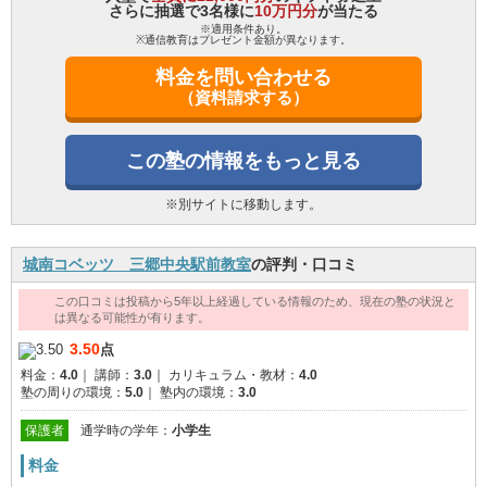
さらに抽選で3名様に
10万円分
が当たる
※適用条件あり。
※通信教育はプレゼント金額が異なります。
料金を問い合わせる
（資料請求する）
この塾の情報をもっと見る
※別サイトに移動します。
城南コベッツ 三郷中央駅前教室
の評判・口コミ
この口コミは投稿から5年以上経過している情報のため、現在の塾の状況と
は異なる可能性が有ります。
3.50
点
料金：
4.0
｜
講師：
3.0
｜
カリキュラム・教材：
4.0
塾の周りの環境：
5.0
｜
塾内の環境：
3.0
保護者
通学時の学年：
小学生
料金