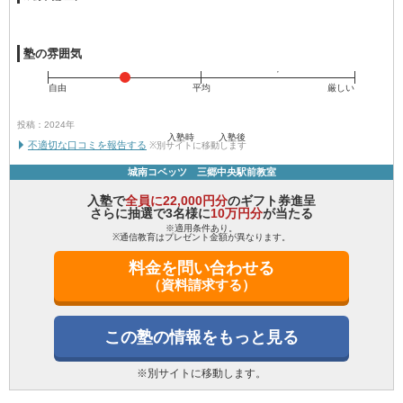
塾の雰囲気
自由
平均
厳しい
投稿：2024年
入塾時
入塾後
不適切な口コミを報告する
※別サイトに移動します
城南コベッツ 三郷中央駅前教室
入塾で
全員に22,000円分
のギフト券進呈
さらに抽選で3名様に
10万円分
が当たる
※適用条件あり。
※通信教育はプレゼント金額が異なります。
料金を問い合わせる
（資料請求する）
この塾の情報をもっと見る
※別サイトに移動します。