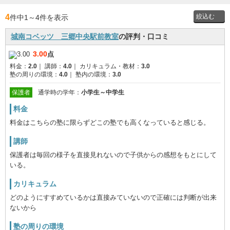
4
件中1
～
4件を表示
城南コベッツ 三郷中央駅前教室
の評判・口コミ
投稿者
3.00
点
料金：
2.0
｜
講師：
4.0
｜
カリキュラム・教材：
3.0
通学時
塾の周りの環境：
4.0
｜
塾内の環境：
3.0
の学年
保護者
通学時の学年：
小学生～中学生
料金
料金はこちらの塾に限らずどこの塾でも高くなっていると感じる。
講師
保護者は毎回の様子を直接見れないので子供からの感想をもとにして
いる。
カリキュラム
どのようにすすめているかは直接みていないので正確には判断が出来
ないから
塾の周りの環境