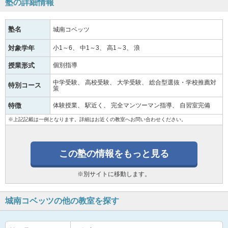
塾の詳細情報
塾名
城南コベッツ
対象学年
小1～6
中1～3
高1～3
浪
授業形式
個別指導
中学受験
高校受験
大学受験
総合型選抜・学校推薦対
特別コース
策
特徴
体験授業
駅近く
完全マンツーマン指導
自習室完備
※上記記載は一例となります。詳細はお近くの教室へお問い合わせください。
この塾の情報をもっと見る
※別サイトに移動します。
城南コベッツの他の教室を探す