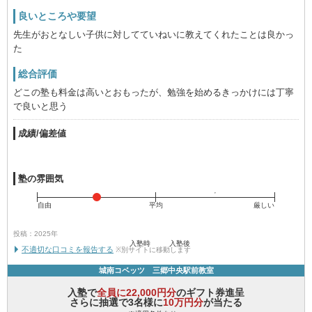
良いところや要望
先生がおとなしい子供に対してていねいに教えてくれたことは良かっ
た
総合評価
どこの塾も料金は高いとおもったが、勉強を始めるきっかけには丁寧
で良いと思う
成績/偏差値
塾の雰囲気
自由
平均
厳しい
投稿：2025年
入塾時
入塾後
不適切な口コミを報告する
※別サイトに移動します
城南コベッツ 三郷中央駅前教室
入塾で
全員に22,000円分
のギフト券進呈
さらに抽選で3名様に
10万円分
が当たる