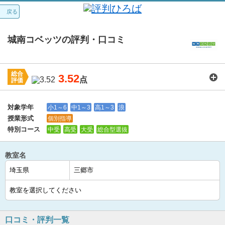
戻る
城南コベッツの評判・口コミ
総合
3.52
点
評価
講師：
3.7
カリキュラム：
3.7
周りの環境：
3.9
教室の設備・環境：
3.6
料金：
3.1
対象学年
小1～6
中1～3
高1～3
浪
授業形式
個別指導
特別コース
中受
高受
大受
総合型選抜
教室名
口コミ・評判一覧