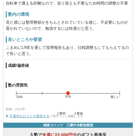
自転車で通える距離なので、送り迎えも不要なため時間の調整が不要
塾内の環境
見た感じは整理整頓がきちんとされていている感じ。不必要にものが
置かれていないので、勉強するには快適だと思う。
良いところや要望
こまめにLINEを通じて指導報告もあり、日程調整もしてもらえてるの
で良いと思う。
成績/偏差値
塾の雰囲気
自由
平均
厳しい
投稿：2022年
入塾時
入塾後
不適切な口コミを報告する
※別サイトに移動します
城南コベッツ 三郷中央駅前教室
入塾で
全員に22,000円分
のギフト券進呈