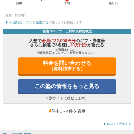
自由
平均
厳しい
投稿：2020年
不適切な口コミを報告する
※別サイトに移動します
城南コベッツ 三郷中央駅前教室
入塾で
全員に22,000円分
のギフト券進呈
さらに抽選で3名様に
10万円分
が当たる
※適用条件あり。
※通信教育はプレゼント金額が異なります。
料金を問い合わせる
（資料請求する）
この塾の情報をもっと見る
※別サイトに移動します。
4
件中1
～
4件を表示
口コミを投稿する