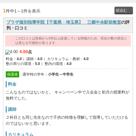
1
件中1
～
1件を表示
プラザ個別指導学院【千葉県・埼玉県】 三郷中央駅前教室
の評
投稿者
判・口コミ
この口コミは投稿から5年以上経過している情報のため、現在の塾の状況と
通学時
は異なる可能性が有ります。
の学年
4.00
点
料金：
4.0
｜
講師：
4.0
｜
カリキュラム・教材：
4.0
塾の周りの環境：
5.0
｜
塾内の環境：
4.0
保護者
通学時の学年：
小学生～中学生
料金
こんなものではないかと。 キャンペーン中で入会金と初月の授業料が
無料でした。
講師
２科目とも同じ先生なので子供の特徴を理解して指導していただける
のではないかと思います。
カリキュラム