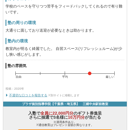
学校のペースを守りつつ苦手をフィードバックしてくれるので有り難
いです。
塾の周りの環境
大通りに面しており送迎が必要なときは助かります。
塾内の環境
教室内が明るく綺麗でした。 自習スペース(リフレッシュルーム)が少
し狭い感じがします。
塾の雰囲気
自由
平均
厳しい
投稿：2020年
不適切な口コミを報告する
※別サイトに移動します
プラザ個別指導学院【千葉県・埼玉県】 三郷中央駅前教室
入塾で
全員に22,000円分
のギフト券進呈
さらに抽選で3名様に
10万円分
が当たる
※適用条件あり。
※通信教育はプレゼント金額が異なります。