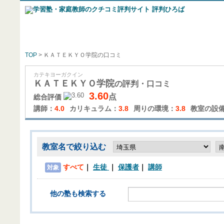
TOP
> ＫＡＴＥＫＹＯ学院の口コミ
カテキヨーガクイン
ＫＡＴＥＫＹＯ学院
の評判・口コミ
3.60
点
総合評価
講師：
4.0
カリキュラム：
3.8
周りの環境：
3.8
教室の設
教室名で絞り込む
すべて
生徒
保護者
講師
対象
他の塾も検索する