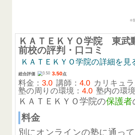
ＫＡＴＥＫ
※
ＫＡＴＥＫＹＯ学院 東武
前校
の評判・口コミ
ＫＡＴＥＫＹＯ学院の詳細を見
3.50
総合評価
点
料金：
3.0
講師：
4.0
カリキュラ
塾の周りの環境：
4.0
塾内の環
ＫＡＴＥＫＹＯ学院の
保護者
料金
別にオンラインの塾に通っ