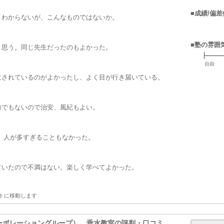
■成績/偏差
くわからないが、こんなものではないか。
■塾の雰囲
と思う。同じ先生だったのもよかった。
自由
意されているのがよかったし、よく目が行き届いている。
街でもないので治安、風紀もよい。
 人が多すぎることもなかった。
ていたので不満はない。楽しく学べてよかった。
トに移動します
ーポレーショングループ） 垂水教室
の評判・口コミ