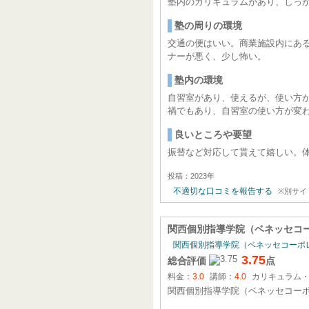
塾内のカリキュラムがあり、しっ
塾の周りの環境
交通の便はいい。商業施設内にあ
ナーが悪く、少し怖い。
塾内の環境
自習室があり、使えるが、使い方
禍でもあり、自習室の使い方が変
良いところや要望
振替など対応して貰えて嬉しい。
投稿：2023年
不適切な口コミを報告する
※別サイ
関西個別指導学院（ベネッセコ
関西個別指導学院（ベネッセコーポ
3.75
総合評価
点
料金：
3.0
講師：
4.0
カリキュラム
関西個別指導学院（ベネッセコー