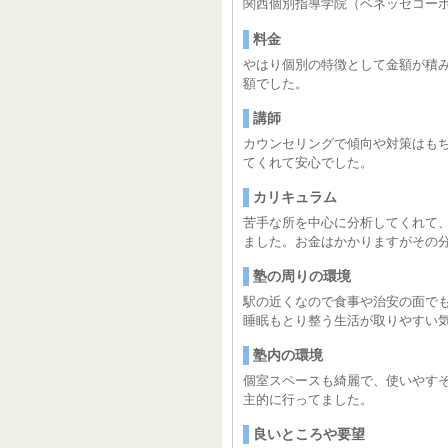
関西個別指導学院（ベネッセコー
料金
やはり個別の特徴として金額が積
額でした。
講師
カウンセリングで傾向や対策はも
てくれて安心でした。
カリキュラム
苦手な所を中心に分析してくれて
ました。お金はかかりますがその
塾の周りの環境
駅の近くなので食事や治安の面で
睡眠もとり整う生活が取りやすい
塾内の環境
個室スペースも綺麗で、使いやす
主的に行ってました。
良いところや要望