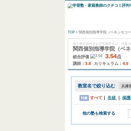
TOP
> 関西個別指導学院（ベネッセコ
カンサイコベツシドウガクイン ベネッ
関西個別指導学院（ベネ
3.54
点
総合評価
講師：
3.8
カリキュラム：
4.0
教室名で絞り込む
すべて
生徒
保護
対象
他の塾も検索する