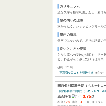
カリキュラム
急な欠席も振替制度がある。夏休み
塾の周りの環境
家から近く、ショッピングモール
塾内の環境
個室ではないので、周りの講師の
良いところや要望
急な欠席への柔軟な対応や、担当
る。料金がもう少し安ければ最高
投稿：2023年
不適切な口コミを報告する
※別サイ
関西個別指導学院（ベネッセコ
関西個別指導学院（ベネッセコーポ
3.75
総合評価
点
料金：
2.0
講師：
4.0
カリキュラム