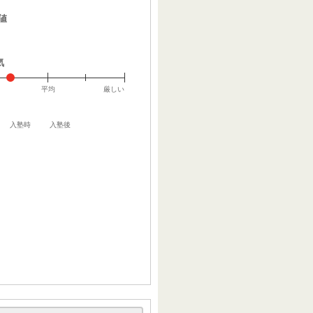
値
気
平均
厳しい
入塾時
入塾後