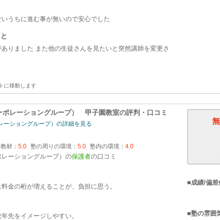
ないうちに進む事が無いので安心でした
こと
ありました また他の生徒さんを見たいと突然講師を変更さ
トに移動します
ーポレーショングループ） 甲子園教室
の評判・口コミ
無
レーショングループ）の詳細を見る
・教材：
5.0
塾の周りの環境：
5.0
塾内の環境：
4.0
ポレーショングループ）の
保護者
の口コミ
■成績/偏差
は料金の桁が増えることが、負担に思う。
■塾の雰囲
数年先をイメージしやすい。