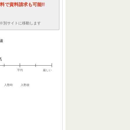
料で資料請求も可能!!
※別サイトに移動します
値
気
平均
厳しい
入塾時
入塾後