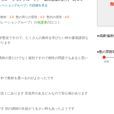
無
レーショングループ）の詳細を見る
・教材：
3.0
塾の周りの環境：
4.0
塾内の環境：
4.0
ポレーショングループ）の
保護者
の口コミ
■成績/偏差
進学塾並ですので、たくさんの教科を学びたい時や夏期講習な
がります
■塾の雰囲
講師の質だけでなく個別ですので相性の問題でもあると思い
自由
方針で教材を選べるのがよかったです
近くにあります 区役所のあるビルなので安心感があります
す 別の講師の生徒がうるさい時もあったようです