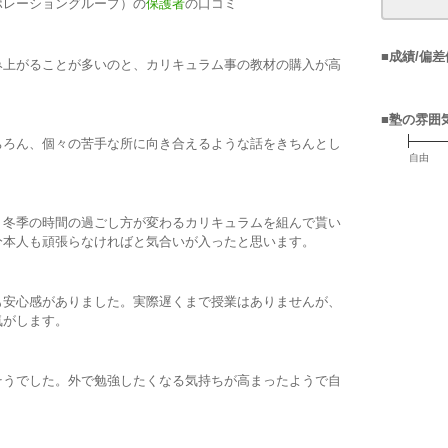
ポレーショングループ）の
保護者
の口コミ
■成績/偏差
み上がることが多いのと、カリキュラム事の教材の購入が高
■塾の雰囲
ちろん、個々の苦手な所に向き合えるような話をきちんとし
自由
、冬季の時間の過ごし方が変わるカリキュラムを組んで貰い
分本人も頑張らなければと気合いが入ったと思います。
も安心感がありました。実際遅くまで授業はありませんが、
気がします。
そうでした。外で勉強したくなる気持ちが高まったようで自