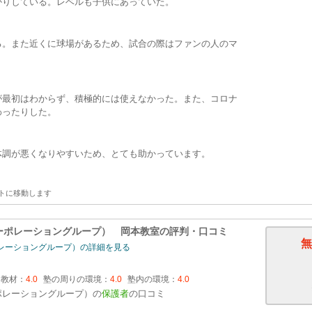
かりしている。レベルも子供にあっていた。
る。また近くに球場があるため、試合の際はファンの人のマ
が最初はわからず、積極的には使えなかった。また、コロナ
わったりした。
体調が悪くなりやすいため、とても助かっています。
トに移動します
ーポレーショングループ） 岡本教室
の評判・口コミ
無
レーショングループ）の詳細を見る
・教材：
4.0
塾の周りの環境：
4.0
塾内の環境：
4.0
ポレーショングループ）の
保護者
の口コミ