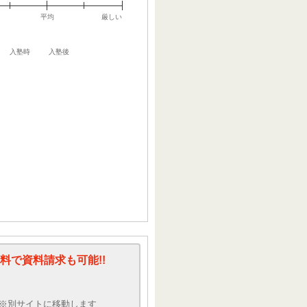
平均
厳しい
入塾時
入塾後
料で資料請求も可能!!
※別サイトに移動します