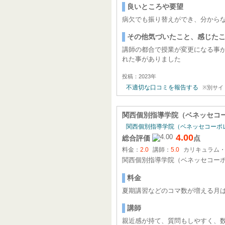
良いところや要望
病欠でも振り替えができ、分から
その他気づいたこと、感じた
講師の都合で授業が変更になる事が
れた事がありました
投稿：2023年
不適切な口コミを報告する
※別サイ
関西個別指導学院（ベネッセコ
関西個別指導学院（ベネッセコーポ
4.00
総合評価
点
料金：
2.0
講師：
5.0
カリキュラム
関西個別指導学院（ベネッセコー
料金
夏期講習などのコマ数が増える月
講師
親近感が持て、質問もしやすく、