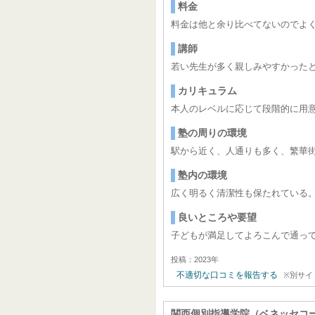
料金
料金は他と余り比べてないのでよ
講師
若い先生が多く親しみやすかった
カリキュラム
本人のレベルに応じて段階的に用
塾の周りの環境
駅から近く、人通りも多く、繁華
塾内の環境
広く明るく清潔性も保たれている。
良いところや要望
子どもが満足してよろこんで通っ
投稿：2023年
不適切な口コミを報告する
※別サイ
関西個別指導学院（ベネッセコ