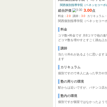
関西個別指導学院（ベネッセコーポ
3.00
総合評価
点
料金：
2.0
講師：
3.0
カリキュラム
関西個別指導学院（ベネッセコー
料金
コマ数×料金です 月8コマで他の
どコマ数を増やすとすごく跳ね上
講師
当たり外れがあるように思います 
ます
カリキュラム
個別ですので本人にあった学力や
塾の周りの環境
駅からは近いですが、パチンコ店が
塾内の環境
個別ですが個室ではなかったようで