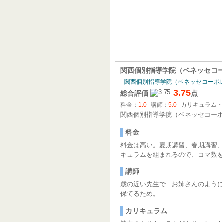
関西個別
関西個別指導学院（ベネッセコ
関西個別指導学院（ベネッセコーポ
3.75
総合評価
点
料金：
1.0
講師：
5.0
カリキュラム
関西個別指導学院（ベネッセコー
料金
料金は高い。夏期講習、春期講習
キュラムを組まれるので、コマ数
講師
歳の近い先生で、お姉さんのよう
保てるため。
カリキュラム