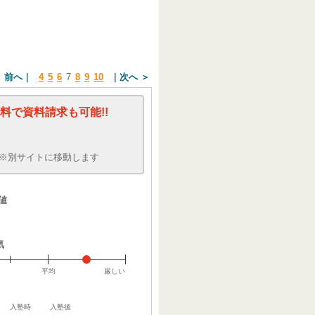
細はこちら
 前へ
4
5
6
7
8
9
10
次へ ＞
料で資料請求も可能!!
※別サイトに移動します
値
気
平均
厳しい
入塾時
入塾後