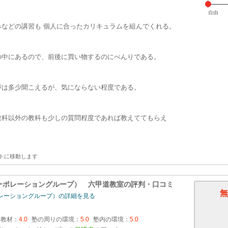
自由
などの講習も 個人に合ったカリキュラムを組んでくれる。
の中にあるので、前後に買い物するのにべんりである。
声は多少聞こえるが、気にならない程度である。
教科以外の教科も少しの質問程度であれば教えててもらえ
トに移動します
ーポレーショングループ） 六甲道教室
の評判・口コミ
無
レーショングループ）の詳細を見る
・教材：
4.0
塾の周りの環境：
5.0
塾内の環境：
5.0