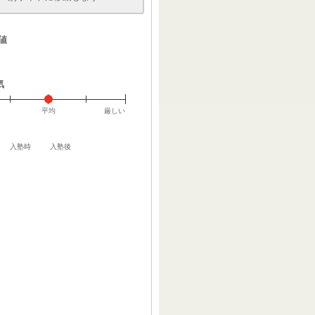
値
気
平均
厳しい
入塾時
入塾後