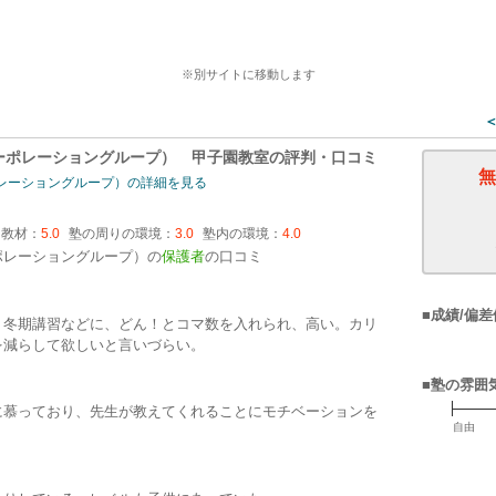
指導学院（ベネッセコーポレーショングループ）の詳
※別サイトに移動します
＜
ーポレーショングループ） 甲子園教室
の評判・口コミ
無
レーショングループ）の詳細を見る
・教材：
5.0
塾の周りの環境：
3.0
塾内の環境：
4.0
ポレーショングループ）の
保護者
の口コミ
■成績/偏差
、冬期講習などに、どん！とコマ数を入れられ、高い。カリ
を減らして欲しいと言いづらい。
■塾の雰囲
に慕っており、先生が教えてくれることにモチベーションを
自由