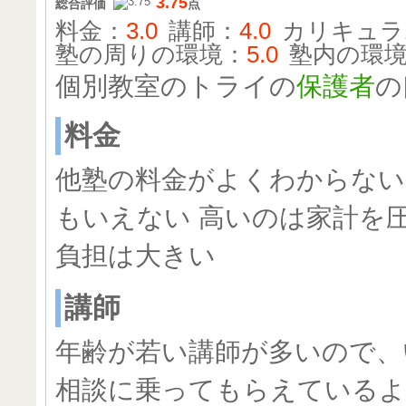
3.75
総合評価
点
料金：
3.0
講師：
4.0
カリキュラ
塾の周りの環境：
5.0
塾内の環
個別教室のトライの
保護者
の
料金
他塾の料金がよくわからない
もいえない 高いのは家計を
負担は大きい
講師
年齢が若い講師が多いので、
相談に乗ってもらえているよ