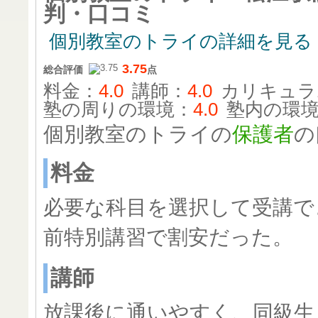
判・口コミ
個別教室のトライの詳細を見る
3.75
総合評価
点
料金：
4.0
講師：
4.0
カリキュラ
塾の周りの環境：
4.0
塾内の環
個別教室のトライの
保護者
の
料金
必要な科目を選択して受講で
前特別講習で割安だった。
講師
放課後に通いやすく、同級生