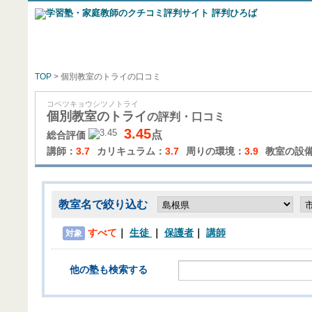
TOP
> 個別教室のトライの口コミ
コベツキョウシツノトライ
個別教室のトライ
の評判・口コミ
3.45
点
総合評価
講師：
3.7
カリキュラム：
3.7
周りの環境：
3.9
教室の設
教室名で絞り込む
すべて
生徒
保護者
講師
対象
他の塾も検索する