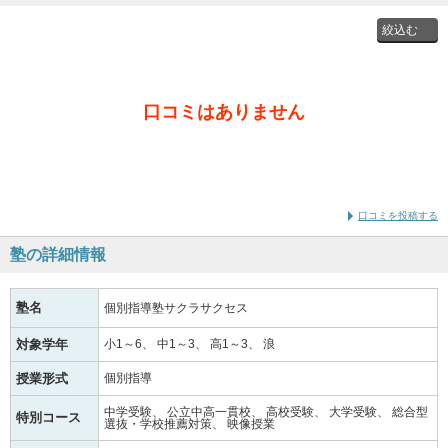
投稿者
口コミはありません
通学時
の学年
口コミを投稿する
塾の詳細情報
塾名
個別指導塾サクラサクセス
対象学年
小1～6
中1～3
高1～3
浪
授業形式
個別指導
中学受験
公立中高一貫校
高校受験
大学受験
総合型
特別コース
選抜・学校推薦対策
映像授業