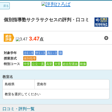
戻る
個別指導塾サクラサクセスの評判・口コミ
総合
3.47
点
評価
講師：
3.6
カリキュラム：
3.6
周りの環境：
3.6
教室の設備・環境：
3.6
料金：
3.1
対象学年
小1～6
中1～3
高1～3
浪
授業形式
個別指導
特別コース
中受
公立一貫
高受
大受
総合型選抜
映像
教室名
口コミ・評判一覧