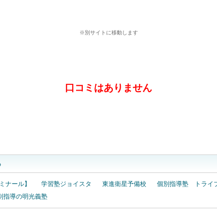
個別指導Ａｘｉｓ（アクシス）の詳細はこちら
※別サイトに移動します
口コミはありません
口コミを投稿する
る
ミナール】
学習塾ジョイスタ
東進衛星予備校
個別指導塾 トライ
別指導の明光義塾