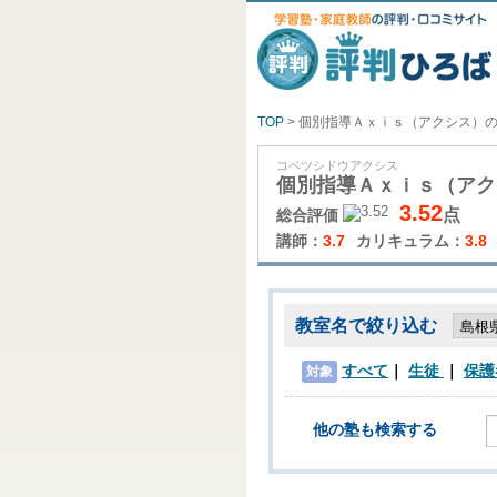
TOP
> 個別指導Ａｘｉｓ（アクシス）
コベツシドウアクシス
個別指導Ａｘｉｓ（アク
3.52
点
総合評価
講師：
3.7
カリキュラム：
3.8
教室名で絞り込む
すべて
生徒
保護
対象
他の塾も検索する