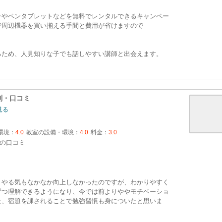
ラやペンタブレットなどを無料でレンタルできるキャンペー
で周辺機器を買い揃える手間と費用が省けますので
るため、人見知りな子でも話しやすい講師と出会えます。
判・口コミ
見る
環境：
4.0
教室の設備・環境：
4.0
料金：
3.0
の口コミ
、やる気もなかなか向上しなかったのですが、わかりやすく
ずつ理解できるようになり、今では前よりややモチベーショ
た、宿題を課されることで勉強習慣も身についたと思いま