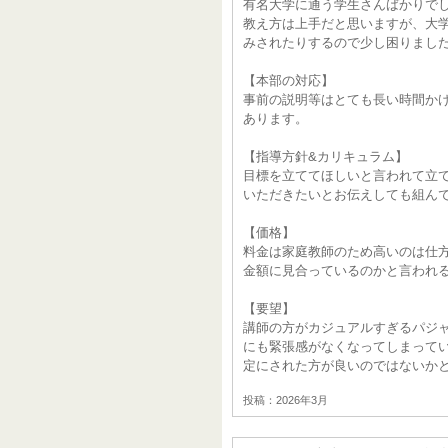
有名大学に通う学生さんばかりで
教え方は上手だと思いますが、大
みされたりするので少し困りまし
【本部の対応】
事前の説明等はとても長い時間か
あります。
【指導方針&カリキュラム】
目標を立ててほしいと言われて立
いただきたいとお伝えしても組ん
【価格】
料金は家庭教師のため高いのは仕
金額に見合っているのかと言われ
【要望】
講師の方がカジュアルすぎるパジ
にも緊張感がなくなってしまって
定にされた方が良いのではないか
投稿：2026年3月