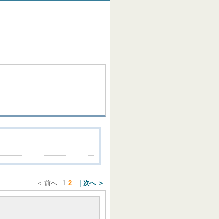
＜ 前へ
1
2
次へ ＞