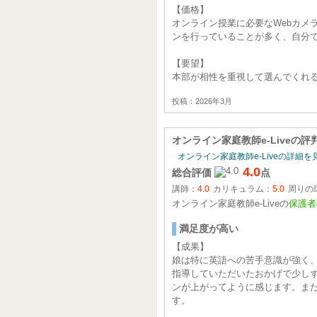
【価格】
オンライン授業に必要なWebカメ
ンを行っていることが多く、自分
【要望】
本部が相性を重視して選んでくれ
投稿：2026年3月
オンライン家庭教師e-Live
の評
オンライン家庭教師e-Liveの詳細を
4.0
総合評価
点
講師：
4.0
カリキュラム：
5.0
周りの
オンライン家庭教師e-Liveの
保護者
満足度が高い
【成果】
娘は特に英語への苦手意識が強く
指導していただいたおかげで少し
ンが上がってように感じます。ま
す。