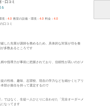
判・口コミ
見る
環境：
4.0
教室の設備・環境：
4.0
料金：
4.0
の口コミ
突破した先輩が講師を務めるため、具体的な対策が功を奏
例が多数あるところです
人柄や指導力が事前に把握されており、信頼性が高いのがメ
生徒の性格、趣味、志望校、現在の学力などを細かくヒアリ
を本部が責任を持って選定するので
型」ではなく、生徒一人ひとりに合わせた「完全オーダーメ
気になってます