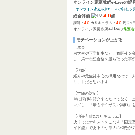
オンライン家庭教師e-Live
の評
オンライン家庭教師e-Liveの詳細を
4.0
総合評価
点
講師：
4.0
カリキュラム：
4.0
周りの
オンライン家庭教師e-Liveの
保護者
モチベーションが上がる
【成果】
東大生や医学部生など、難関校を
し、第一志望合格を勝ち取った事
【講師】
紹介や元生徒中心の採用なので、
リットだと思います
【本部の対応】
単に講師を紹介するだけでなく、
ングし、「最も相性が良い講師」
【指導方針&カリキュラム】
決まったテキストをこなす「固定
イド型」であるのが最大の特徴が