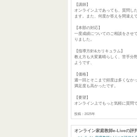
【講師】
オンライン上であっても、質問し
ます。また、何度か答えを間違え
【本部の対応】
一度成績についてのご相談をさせ
りました。
【指導方針&カリキュラム】
教え方も大変素晴らしく、苦手分
ようです、
【価格】
週一回とそこまで頻度は多くなか
満足度も高かったです。
【要望】
オンライン上でもっと気軽に質問
投稿：2025年
オンライン家庭教師e-Live
の評