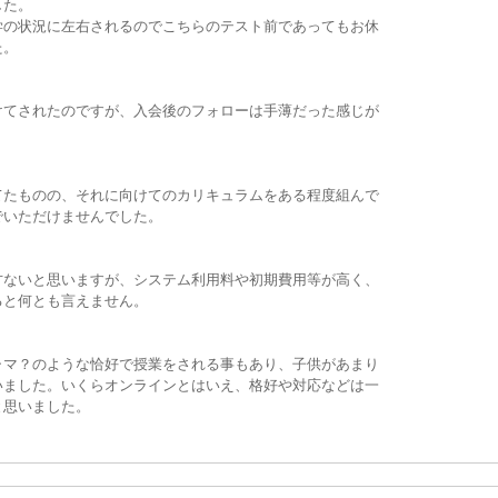
した。
学の状況に左右されるのでこちらのテスト前であってもお休
た。
けてされたのですが、入会後のフォローは手薄だった感じが
てたものの、それに向けてのカリキュラムをある程度組んで
でいただけませんでした。
方ないと思いますが、システム利用料や初期費用等が高く、
ると何とも言えません。
ャマ？のような恰好で授業をされる事もあり、子供があまり
いました。いくらオンラインとはいえ、格好や対応などは一
と思いました。