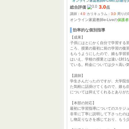
オンライン家庭教師e-Liveの詳細を
3.0
総合評価
点
講師：
4.0
カリキュラム：
3.0
周りの
オンライン家庭教師e-Liveの
保護者
効率的な個別指導
【成果】
子供にはとにかく自分で学習する
ころ、授業の最初に前の学習の復
もらうようにしたので、娘も学習
はいえ、学校の授業とは違い1対1
ている。料金については少々高い
【講師】
学生さんだったのですが、大学院
た気軽に話掛けてくるので、娘も
については抑えてくれるとありが
【本部の対応】
最初に学習指導についてのスケジ
非常に丁寧に説明して下さったの
し物足りなさを感じており、もう