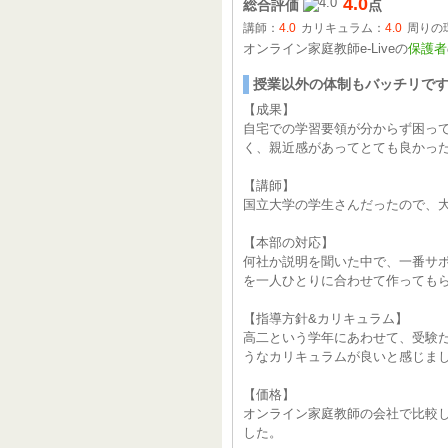
4.0
総合評価
点
講師：
4.0
カリキュラム：
4.0
周りの
オンライン家庭教師e-Liveの
保護者
授業以外の体制もバッチリで
【成果】
自宅での学習要領が分からず困っ
く、親近感があってとても良かっ
【講師】
国立大学の学生さんだったので、
【本部の対応】
何社か説明を聞いた中で、一番サ
を一人ひとりに合わせて作っても
【指導方針&カリキュラム】
高二という学年にあわせて、受験
うなカリキュラムが良いと感じま
【価格】
オンライン家庭教師の会社で比較
した。