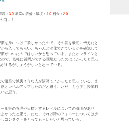
見る
環境：
3.0
教室の設備・環境：
4.0
料金：
2.0
の口コミ
習慣を身につけて欲しかったので、その旨を最初に伝えたと
習から入ってもらい、ちゃんと消化できているかを確認して
習慣がついたのではないかと思っている。またオンラインと
なので、気軽に質問ができる環境だったのはよかったと思っ
気がするがしょうがないと思っている。
生で優秀で誠実そうな人が講師でよかったと思っている。ま
自然とレベルアップしたのだと思う。ただ、もう少し授業料
たいと思う。
ュール等の管理や目標とするレベルについての説明があり、
はよかったと思う。ただ、それ以降のフォローについては少
少しコンタクトをとってもらいたいと思っている。