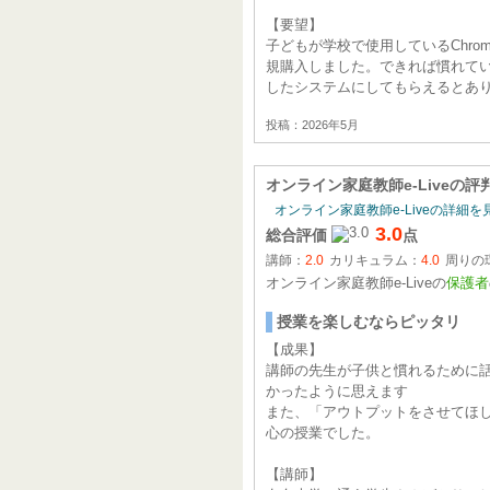
【要望】
子どもが学校で使用しているChro
規購入しました。できれば慣れて
したシステムにしてもらえるとあ
投稿：2026年5月
オンライン家庭教師e-Live
の評
オンライン家庭教師e-Liveの詳細を
3.0
総合評価
点
講師：
2.0
カリキュラム：
4.0
周りの
オンライン家庭教師e-Liveの
保護者
授業を楽しむならピッタリ
【成果】
講師の先生が子供と慣れるために
かったように思えます
また、「アウトプットをさせてほ
心の授業でした。
【講師】