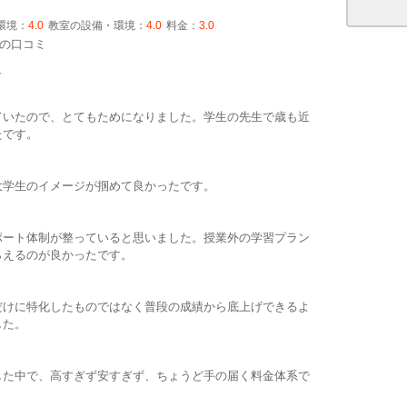
環境：
4.0
教室の設備・環境：
4.0
料金：
3.0
の口コミ
す
ていたので、とてもためになりました。学生の先生で歳も近
たです。
大学生のイメージが掴めて良かったです。
ポート体制が整っていると思いました。授業外の学習プラン
らえるのが良かったです。
だけに特化したものではなく普段の成績から底上げできるよ
した。
した中で、高すぎず安すぎず、ちょうど手の届く料金体系で