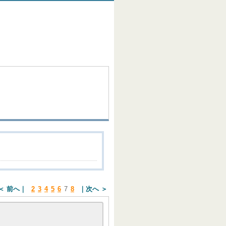
＜ 前へ
2
3
4
5
6
7
8
次へ ＞