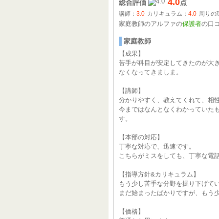
4.0
総合評価
点
講師：
3.0
カリキュラム：
4.0
周りの
家庭教師のアルファの
保護者
の口
家庭教師
【成果】
苦手が科目が安定してきたのが大
なくなってきましま。
【講師】
分かりやすく、教えてくれて、相
今まではなんとなくわかっていた
す。
【本部の対応】
丁寧な対応で、迅速です。
こちらがミスをしても、丁寧な電
【指導方針&カリキュラム】
もう少し苦手な分野を掘り下げて
まだ始まったばかりですが、もう
【価格】