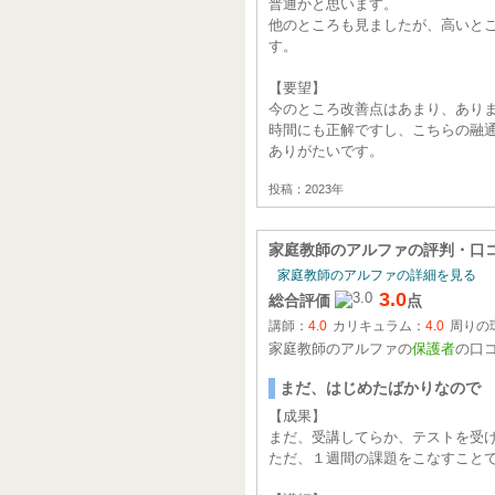
普通かと思います。
他のところも見ましたが、高いと
す。
【要望】
今のところ改善点はあまり、あり
時間にも正解ですし、こちらの融
ありがたいです。
投稿：2023年
家庭教師のアルファ
の評判・口
家庭教師のアルファの詳細を見る
3.0
総合評価
点
講師：
4.0
カリキュラム：
4.0
周りの
家庭教師のアルファの
保護者
の口
まだ、はじめたばかりなので
【成果】
まだ、受講してらか、テストを受
ただ、１週間の課題をこなすこと