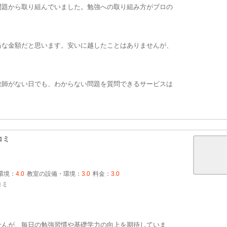
問題から取り組んでいました。勉強への取り組み方がプロの
当な金額だと思います。安いに越したことはありませんが、
教師がない日でも、わからない問題を質問できるサービスは
コミ
環境：
4.0
教室の設備・環境：
3.0
料金：
3.0
コミ
せんが、毎日の勉強習慣や基礎学力の向上を期待していま