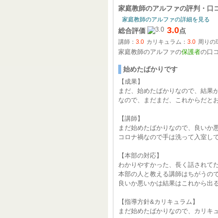
家庭教師のアルファ
の評判・口
家庭教師のアルファの詳細を見る
3.0
総合評価
点
講師：
3.0
カリキュラム：
3.0
周りの
家庭教師のアルファの
保護者
の口
始めたばかりです
【成果】
まだ、始めたばかりなので、結果
なので、まだまだ、これからだと
【講師】
まだ始めたばかりなので、良いか
コロナ禍なので手は洗って入室し
【本部の対応】
わかりやすかった、長く話されて
本部の人と教える講師はちがうの
良いか悪いかは結果はこれから出
【指導方針&カリキュラム】
まだ始めたばかりなので、カリキ