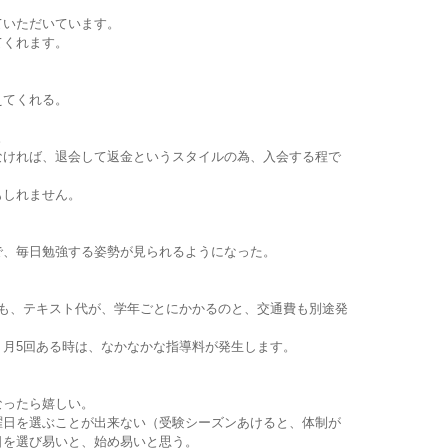
ていただいています。
てくれます。
えてくれる。
。
なければ、退会して返金というスタイルの為、入会する程で
もしれません。
で、毎日勉強する姿勢が見られるようになった。
ても、テキスト代が、学年ごとにかかるのと、交通費も別途発
、月5回ある時は、なかなかな指導料が発生します。
なったら嬉しい。
曜日を選ぶことが出来ない（受験シーズンあけると、体制が
日を選び易いと、始め易いと思う。