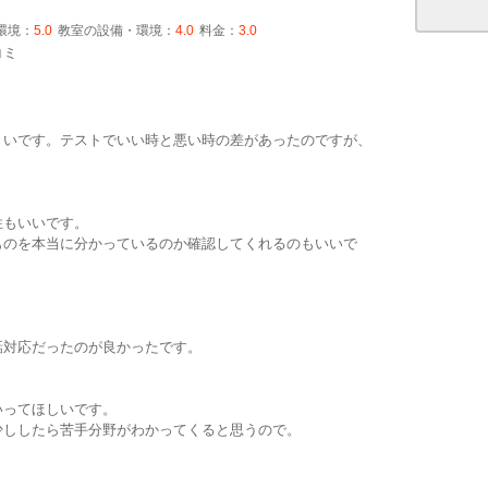
環境：
5.0
教室の設備・環境：
4.0
料金：
3.0
コミ
きいです。テストでいい時と悪い時の差があったのですが、
性もいいです。
ものを本当に分かっているのか確認してくれるのもいいで
話対応だったのが良かったです。
いってほしいです。
少ししたら苦手分野がわかってくると思うので。