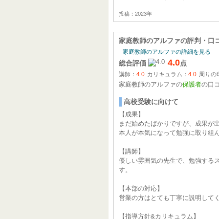
投稿：2023年
家庭教師のアルファ
の評判・口
家庭教師のアルファの詳細を見る
4.0
総合評価
点
講師：
4.0
カリキュラム：
4.0
周りの
家庭教師のアルファの
保護者
の口
高校受験に向けて
【成果】
まだ始めたばかりですが、成果が
本人が本気になって勉強に取り組
【講師】
優しい雰囲気の先生で、勉強する
す。
【本部の対応】
営業の方はとても丁寧に説明して
【指導方針&カリキュラム】