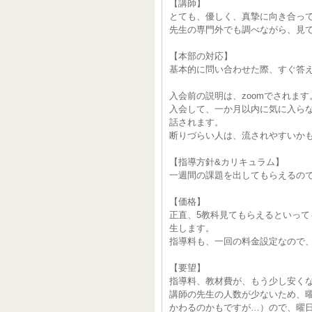
【講師】
とても、優しく、真摯に向き合っ
先生の専門外でも調べながら、見
【本部の対応】
基本的に問い合わせた際、すぐ答
入会前の説明は、zoomでされます
入会して、一か月以内に気に入ら
話されます。
断りづらい人は、流されやすいか
【指導方針&カリキュラム】
一週間の課題を出してもらえるの
【価格】
正直、5教科見てもらえるといっ
生します。
指導料も、一回の料金設定なので
【要望】
指導料、教材費が、もう少し安く
講師の先生の人数が少ないため、
かわるのかもですが…）ので、曜