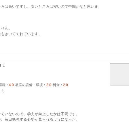
ころは高いですし、安いところは安いので中間かなと思いま
ません。
通もきいてくれています。
コミ
環境：
4.0
教室の設備・環境：
3.0
料金：
2.0
コミ
けていないので、学力が向上したかは不明です。
で、毎日勉強する姿勢が見られるようになった。