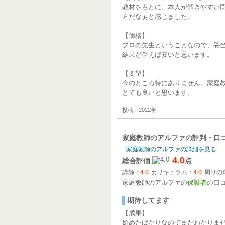
教材をもとに、本人が解きやすい
方だなぁと感じました。
【価格】
プロの先生ということなので、妥
結果が伴えば安いと思います。
【要望】
今のところ特にありません。家庭
とても良いと思います。
投稿：2022年
家庭教師のアルファ
の評判・口
家庭教師のアルファの詳細を見る
4.0
総合評価
点
講師：
4.0
カリキュラム：
4.0
周りの
家庭教師のアルファの
保護者
の口
期待してます
【成果】
始めたばかりなのでまだわかりま