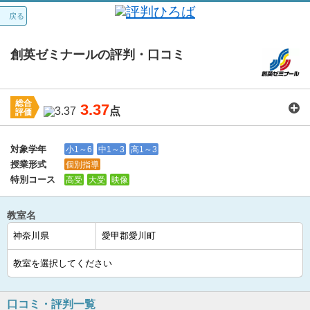
戻る
創英ゼミナールの評判・口コミ
総合
3.37
点
評価
講師：
3.5
カリキュラム：
3.4
周りの環境：
3.7
教室の設備・環境：
3.4
料金：
3.2
対象学年
小1～6
中1～3
高1～3
授業形式
個別指導
特別コース
高受
大受
映像
教室名
口コミ・評判一覧