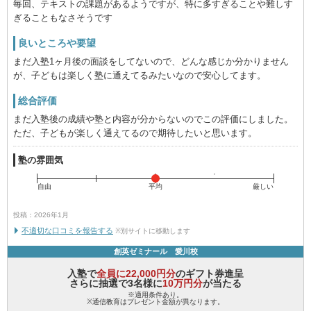
毎回、テキストの課題があるようですが、特に多すぎることや難しす
ぎることもなさそうです
良いところや要望
まだ入塾1ヶ月後の面談をしてないので、どんな感じか分かりません
が、子どもは楽しく塾に通えてるみたいなので安心してます。
総合評価
まだ入塾後の成績や塾と内容が分からないのでこの評価にしました。
ただ、子どもが楽しく通えてるので期待したいと思います。
塾の雰囲気
自由
平均
厳しい
投稿：2026年1月
不適切な口コミを報告する
※別サイトに移動します
創英ゼミナール 愛川校
入塾で
全員に22,000円分
のギフト券進呈
さらに抽選で3名様に
10万円分
が当たる
※適用条件あり。
※通信教育はプレゼント金額が異なります。