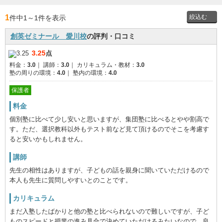
1
件中1
～
1件を表示
創英ゼミナール 愛川校
の評判・口コミ
投稿者
3.25
点
料金：
3.0
｜
講師：
3.0
｜
カリキュラム・教材：
3.0
通学時
塾の周りの環境：
4.0
｜
塾内の環境：
4.0
の学年
保護者
料金
個別塾に比べて少し安いと思いますが、集団塾に比べるとやや割高で
す。ただ、選択教科以外もテスト前など見て頂けるのでそこを考慮す
ると安いかもしれません。
講師
先生の相性はありますが、子どもの話を親身に聞いていただけるので
本人も先生に質問しやすいとのことです。
カリキュラム
まだ入塾したばかりと他の塾と比べられないので難しいですが、子ど
ものスピードと授業の進み具合で決めていただけるみたいなので、良