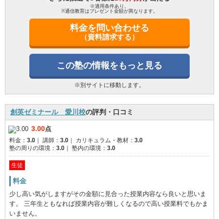
※適用条件あり。
※通信教育はプレゼント金額が異なります。
料金を問い合わせる
（資料請求する）
この塾の情報をもっと見る
※別サイトに移動します。
創英ゼミナール 愛川校
の評判・口コミ
3.00
点
料金：
3.0
｜
講師：
3.0
｜
カリキュラム・教材：
3.0
塾の周りの環境：
3.0
｜
塾内の環境：
3.0
生徒
料金
少し高い気がしますがその金額に見合った授業内容なら良いと思いま
す。 三年生ともなれば授業内容が難しくなるので高い授業料でもかま
いません。