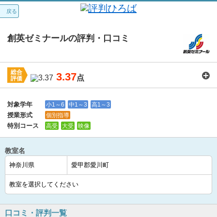
戻る
創英ゼミナールの評判・口コミ
総合
3.37
点
評価
講師：
3.5
カリキュラム：
3.4
周りの環境：
3.7
教室の設備・環境：
3.4
料金：
3.2
対象学年
小1～6
中1～3
高1～3
授業形式
個別指導
特別コース
高受
大受
映像
教室名
口コミ・評判一覧