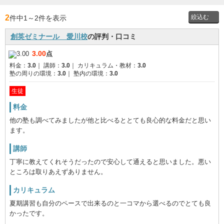
2
件中1
～
2件を表示
創英ゼミナール 愛川校
の評判・口コミ
投稿者
3.00
点
料金：
3.0
｜
講師：
3.0
｜
カリキュラム・教材：
3.0
通学時
塾の周りの環境：
3.0
｜
塾内の環境：
3.0
の学年
生徒
料金
他の塾も調べてみましたが他と比べるととても良心的な料金だと思い
ます。
講師
丁寧に教えてくれそうだったので安心して通えると思いました。悪い
ところは取りあえずありません。
カリキュラム
夏期講習も自分のペースで出来るのと一コマから選べるのでとても良
かったです。