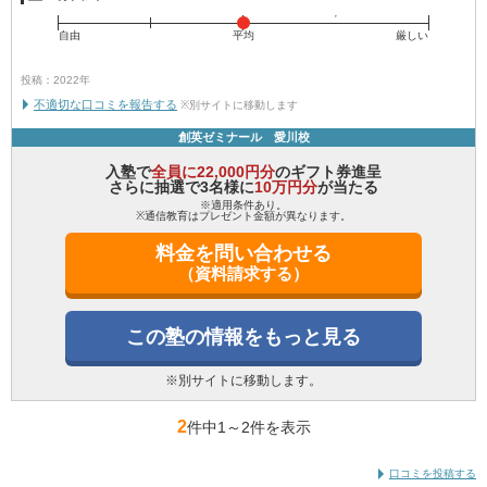
自由
平均
厳しい
投稿：2022年
不適切な口コミを報告する
※別サイトに移動します
創英ゼミナール 愛川校
入塾で
全員に22,000円分
のギフト券進呈
さらに抽選で3名様に
10万円分
が当たる
※適用条件あり。
※通信教育はプレゼント金額が異なります。
料金を問い合わせる
（資料請求する）
この塾の情報をもっと見る
※別サイトに移動します。
2
件中1
～
2件を表示
口コミを投稿する