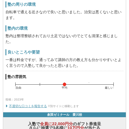
塾の周りの環境
自転車で通える近さなので良いと思いました。治安は悪くないと思い
ます。
塾内の環境
塾内は整理整頓されており土足ではないのでとても清潔と感じまし
た。
良いところや要望
一番は料金ですが、通ってみて講師の方の教え方も分かりやすいとよ
く言うので入塾して良かったと思いました。
塾の雰囲気
自由
平均
厳しい
投稿：2023年
不適切な口コミを報告する
※別サイトに移動します
創英ゼミナール 愛川校
入塾で
全員に22,000円分
のギフト券進呈
さらに抽選で3名様に
10万円分
が当たる