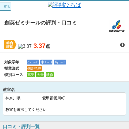
戻る
創英ゼミナールの評判・口コミ
総合
3.37
点
評価
講師：
3.5
カリキュラム：
3.4
周りの環境：
3.7
教室の設備・環境：
3.4
料金：
3.2
対象学年
小1～6
中1～3
高1～3
授業形式
個別指導
特別コース
高受
大受
映像
教室名
口コミ・評判一覧