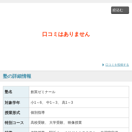
投稿者
口コミはありません
通学時
の学年
口コミを投稿する
塾の詳細情報
塾名
創英ゼミナール
対象学年
小1～6
中1～3
高1～3
授業形式
個別指導
特別コース
高校受験
大学受験
映像授業