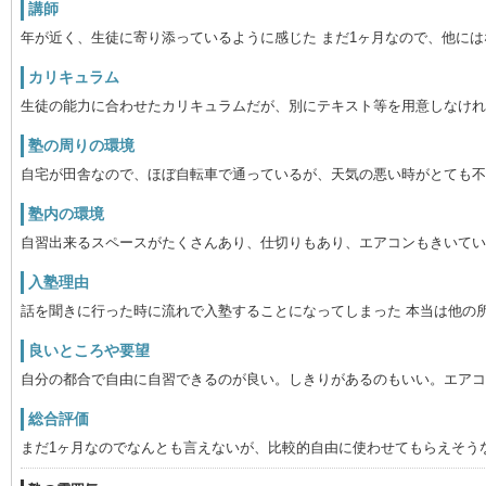
講師
年が近く、生徒に寄り添っているように感じた まだ1ヶ月なので、他に
カリキュラム
生徒の能力に合わせたカリキュラムだが、別にテキスト等を用意しなけれ
塾の周りの環境
自宅が田舎なので、ほぼ自転車で通っているが、天気の悪い時がとても不
塾内の環境
自習出来るスペースがたくさんあり、仕切りもあり、エアコンもきいてい
入塾理由
話を聞きに行った時に流れで入塾することになってしまった 本当は他の
良いところや要望
自分の都合で自由に自習できるのが良い。しきりがあるのもいい。エアコ
総合評価
まだ1ヶ月なのでなんとも言えないが、比較的自由に使わせてもらえそう