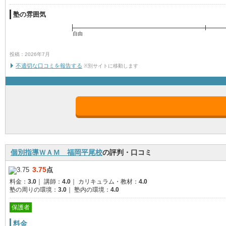
塾の雰囲気
自由
投稿：2026年7月
不適切な口コミを報告する
※別サイトに移動します
個別指導ＷＡＭ 福岡平尾校
の評判・口コミ
3.75
点
料金：
3.0
｜
講師：
4.0
｜
カリキュラム・教材：
4.0
塾の周りの環境：
3.0
｜
塾内の環境：
4.0
保護者
料金