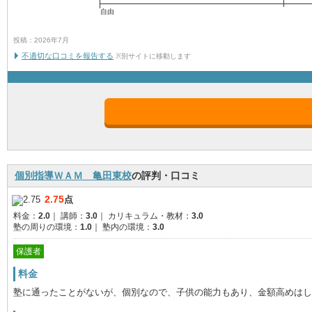
自由
投稿：2026年7月
不適切な口コミを報告する
※別サイトに移動します
個別指導ＷＡＭ 亀田東校
の評判・口コミ
2.75
点
料金：
2.0
｜
講師：
3.0
｜
カリキュラム・教材：
3.0
塾の周りの環境：
1.0
｜
塾内の環境：
3.0
保護者
料金
塾に通ったことがないが、個別なので、子供の能力もあり、金額高めはし