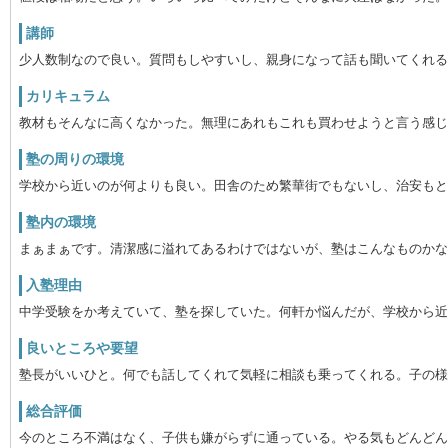
講師
少人数制なので良い。質問もしやすいし、親身になって話も聞いてくれる
カリキュラム
教材もそんなに高くなかった。無理にあれもこれも買わせようと言う感じ
塾の周りの環境
学校から近いのが何よりも良い。田舎のため繁華街でもないし、治安もと
塾内の環境
まぁまぁです。清潔感に溢れてあるわけではないが、塾はこんなものかな
入塾理由
中学受験をか考えていて、塾を探していた。何軒か悩んだが、学校から近
良いところや要望
塾長がいいひと。何でも話してくれて気軽に相談も乗ってくれる。子の様子
総合評価
今のところ不満はなく、子供も嫌がらずに通っている。やる気もどんどん