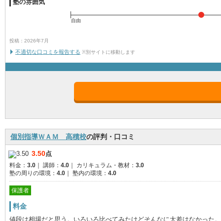
塾の雰囲気
自由
投稿：2026年7月
不適切な口コミを報告する
※別サイトに移動します
個別指導ＷＡＭ 高積校
の評判・口コミ
3.50
点
料金：
3.0
｜
講師：
4.0
｜
カリキュラム・教材：
3.0
塾の周りの環境：
4.0
｜
塾内の環境：
4.0
保護者
料金
値段は相場だと思う。いろいろ比べてみたけどそんなに大差はなかった。