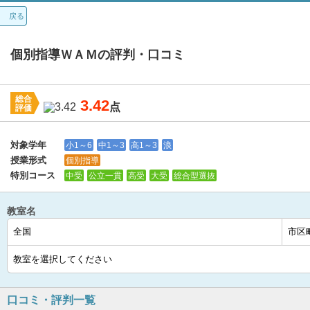
戻る
個別指導ＷＡＭの評判・口コミ
総合
3.42
点
評価
講師：
3.7
カリキュラム：
3.6
周りの環境：
3.7
教室の設備・環境：
3.
対象学年
小1～6
中1～3
高1～3
浪
授業形式
個別指導
特別コース
中受
公立一貫
高受
大受
総合型選抜
教室名
口コミ・評判一覧