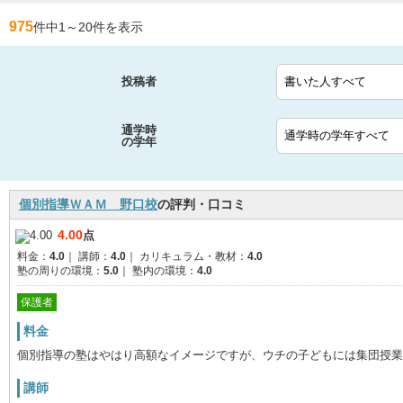
975
件中1
～
20件を表示
投稿者
通学時
の学年
個別指導ＷＡＭ 野口校
の評判・口コミ
4.00
点
料金：
4.0
｜
講師：
4.0
｜
カリキュラム・教材：
4.0
塾の周りの環境：
5.0
｜
塾内の環境：
4.0
保護者
料金
個別指導の塾はやはり高額なイメージですが、ウチの子どもには集団授業
講師