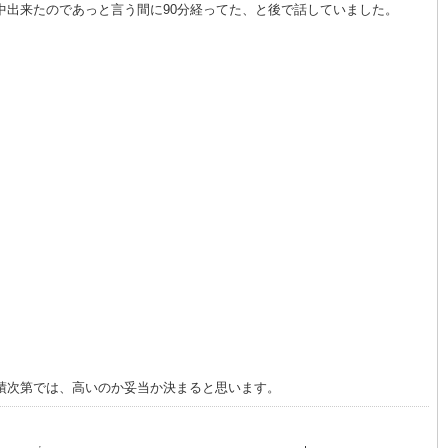
出来たのであっと言う間に90分経ってた、と後で話していました。
。
績次第では、高いのか妥当か決まると思います。