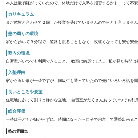
本人は最初嫌がっていたので、体験だけで入塾を拒否するかも…って不安
カリキュラム
まだ体験と合わせて２回しか授業を受けていませんので何とも言えません
塾の周りの環境
家から歩いて３分程で、道路も渡ることもなく、夜遅くなっても安心安全
塾内の環境
自習室がいつでも利用できること。 教室は綺麗でした。 私が見た時間
入塾理由
家から近い事が一番ですが、同級生も通っていたので先にいろいろ話を聞
良いところや要望
住宅地にあって割りと静かな立地。 自習室がたくさんあっていつでも利
総合評価
一番は子どもが嫌がらずに、時間になったら自分で用意して通塾出来るこ
塾の雰囲気