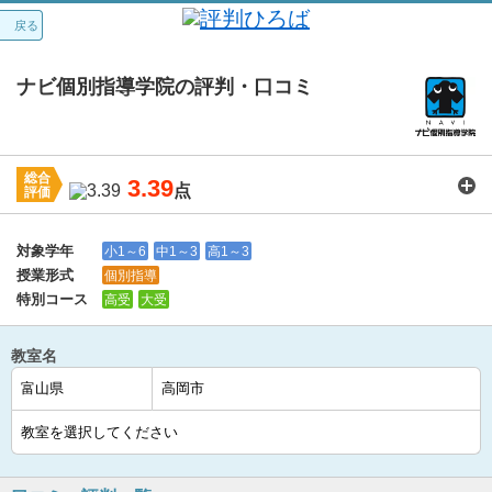
戻る
ナビ個別指導学院の評判・口コミ
総合
3.39
点
評価
講師：
3.7
カリキュラム：
3.5
周りの環境：
3.5
教室の設備・環境：
3.5
料金：
2.9
対象学年
小1～6
中1～3
高1～3
授業形式
個別指導
特別コース
高受
大受
教室名