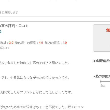
トに移動します
教室
の評判・口コミ
無
る
・教材：
3.0
塾の周りの環境：
4.0
塾内の環境：
4.0
の口コミ
■成績/偏差
があり参加した時は少し高めでは？と思いました。
■塾の雰囲
うです。やる気にもつながったのでよかったです。
自由
短期間でしたらプリントとかにしてほしかったです。
が少ないため車での送迎はちょっと不便でした。近くにコン