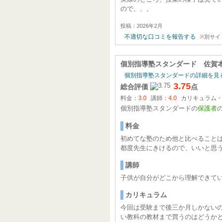
ので、、、
投稿：2026年2月
不適切な口コミを報告する
※別サイ
個別指導塾スタンダード 佐賀
個別指導塾スタンダードの詳細を見
3.75
総合評価
点
料金：
3.0
講師：
4.0
カリキュラム
個別指導塾スタンダードの
保護者
料金
初めてな塾のため他と比べること
都度先生にきけるので、いいと思
講師
子供が自分がどこから理解できて
カリキュラム
今回は受験まで後三か月しかない
い教科の教材まで買うのはどうか