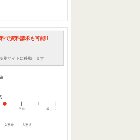
料で資料請求も可能!!
※別サイトに移動します
値
気
平均
厳しい
入塾時
入塾後