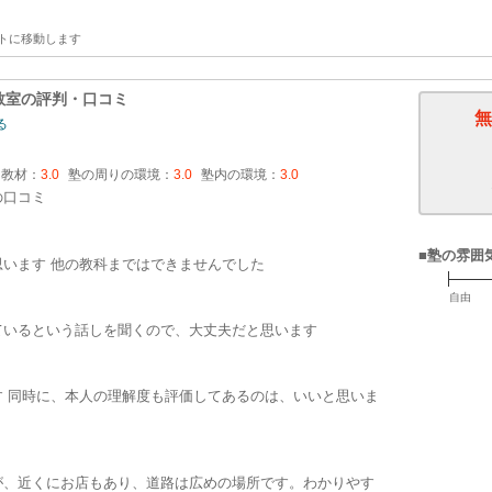
トに移動します
教室
の評判・口コミ
無
る
・教材：
3.0
塾の周りの環境：
3.0
塾内の環境：
3.0
の口コミ
■塾の雰囲
います 他の教科まではできませんでした
自由
ているという話しを聞くので、大丈夫だと思います
 同時に、本人の理解度も評価してあるのは、いいと思いま
が、近くにお店もあり、道路は広めの場所です。わかりやす