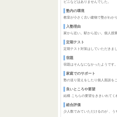
ビニなどはありませんでした。
塾内の環境
教室が小さく古い建物で塾がわか
入塾理由
家から近い。駅から近い。個人授
定期テスト
定期テスト対策はしていただきま
宿題
宿題はそんなになかったようです。
家庭でのサポート
塾の送り迎えをしたり個人面談を
良いところや要望
結構 こちらの要望をききいれてく
総合評価
少人数でみていただけるのが 、う