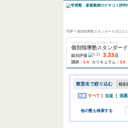
TOP
> 個別指導塾スタンダードの口コ
コベツシドウジュクスタンダード
個別指導塾スタンダード
3.33
点
総合評価
講師：
3.4
カリキュラム：
3.6
教室名で絞り込む
すべて
生徒
保護
対象
他の塾も検索する