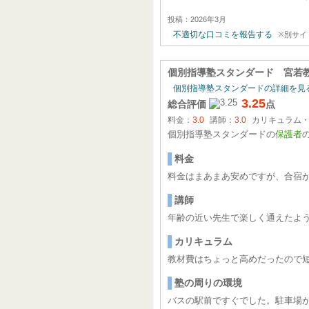
投稿：2026年3月
不適切な口コミを報告する
※別サイ
個別指導塾スタンダード 宮若
個別指導塾スタンダードの詳細を見
3.25
総合評価
点
料金：
3.0
講師：
3.0
カリキュラム
個別指導塾スタンダードの
保護者
料金
料金はまあまあ安めですが、合宿
講師
年齢の近い先生で楽しく通えたよ
カリキュラム
教材費はちょっと高めだったので
塾の周りの環境
バスの駅前ですぐでした。駐車場