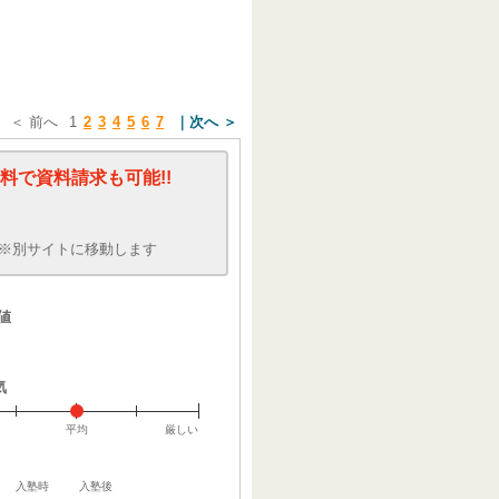
＜ 前へ
1
2
3
4
5
6
7
次へ ＞
料で資料請求も可能!!
※別サイトに移動します
値
気
平均
厳しい
入塾時
入塾後