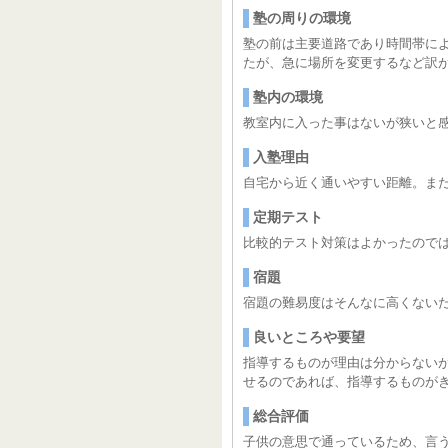
塾の周りの環境
塾の前は主要道路であり時間帯に
たが、急に場所を変更するなど訳
塾内の環境
教室内に入った事はないが狭いと
入塾理由
自宅から近く通いやすい距離。ま
定期テスト
比較的テスト対策はよかったので
宿題
宿題の難易度はそんなに高くない
良いところや要望
指導するものが理由は分からない
せるのであれば、指導するものが
総合評価
子供の意思で通っているため、言