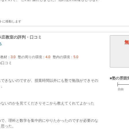
トに移動します
本庄教室
の評判・口コミ
無
る
・教材：
3.0
塾の周りの環境：
4.0
塾内の環境：
5.0
の口コミ
■塾の雰囲
はできないのですが、授業時間以外にも塾で勉強ができその
う。
自由
いないのかを見てくださりそこから教えてくれてよかった
ので、理科と数学を集中的にやりたかったのですが必要のな
と思った。