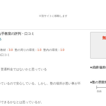
個別指導塾スタンダードの詳細はこちら
※別サイトに移動します
山手教室
の評判・口コミ
無
る
・教材：
3.0
塾の周りの環境：
1.0
塾内の環境：
1.0
の口コミ
■成績/偏差
、普通料金ではないかと思っている
■塾の雰囲
いているので安心している。しかし、塾の場所が悪い事が不
自由
得できるかなとは思っているが。