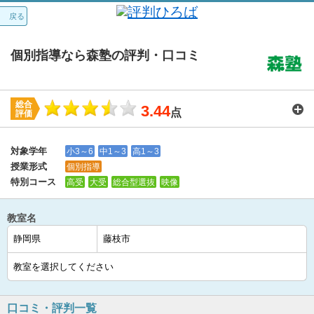
戻る
個別指導なら森塾の評判・口コミ
総合
3.44
点
評価
講師：
3.6
カリキュラム：
3.6
周りの環境：
3.7
教室の設備・環境：
3.5
料金：
3.1
対象学年
小3～6
中1～3
高1～3
授業形式
個別指導
特別コース
高受
大受
総合型選抜
映像
教室名
口コミ・評判一覧