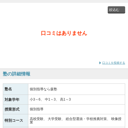
投稿者
口コミはありません
通学時
の学年
口コミを投稿する
塾の詳細情報
塾名
個別指導なら森塾
対象学年
小3～6
中1～3
高1～3
授業形式
個別指導
高校受験
大学受験
総合型選抜・学校推薦対策
映像授
特別コース
業