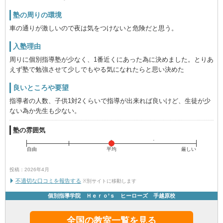
塾の周りの環境
車の通りが激しいので夜は気をつけないと危険だと思う。
入塾理由
周りに個別指導塾が少なく、1番近くにあった為に決めました。とりあ
えず塾で勉強させて少しでもやる気になれたらと思い決めた
良いところや要望
指導者の人数、子供1対2くらいで指導が出来れば良いけど、生徒が少
ない為か先生も少ない。
塾の雰囲気
自由
平均
厳しい
投稿：2026年4月
不適切な口コミを報告する
※別サイトに移動します
個別指導学院 Ｈｅｒｏ’ｓ ヒーローズ 手越原校
全国の教室一覧を見る