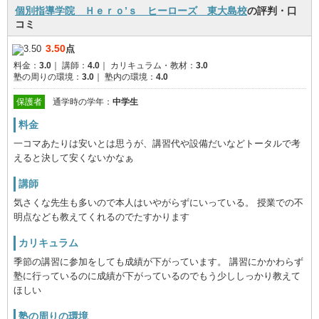
個別指導学院 Ｈｅｒｏ’ｓ ヒーローズ 東大島校
の評判・口
コミ
3.50
点
料金：
3.0
｜
講師：
4.0
｜
カリキュラム・教材：
3.0
塾の周りの環境：
3.0
｜
塾内の環境：
4.0
保護者
通学時の学年：
中学生
料金
一コマあたりは安いとは思うが、講習代や設備だいなどトータルで考
えると決して安くないかなぁ
講師
気さくな先生も多いので本人はいやがらずにいっている。 授業での不
明点なども教えてくれるのでたすかります
カリキュラム
季節の講習に参加をしても成績が下がっています。 講習にかかわらず
塾に行っているのに成績が下がっているのでもう少ししっかり教えて
ほしい
塾の周りの環境