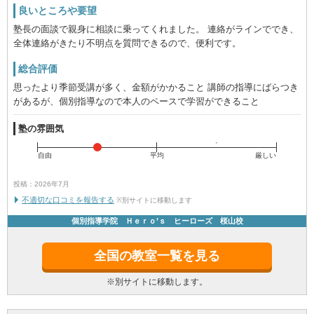
良いところや要望
塾長の面談で親身に相談に乗ってくれました。 連絡がラインででき、
全体連絡がきたり不明点を質問できるので、便利です。
総合評価
思ったより季節受講が多く、金額がかかること 講師の指導にばらつき
があるが、個別指導なので本人のペースで学習ができること
塾の雰囲気
自由
平均
厳しい
投稿：2026年7月
不適切な口コミを報告する
※別サイトに移動します
個別指導学院 Ｈｅｒｏ’ｓ ヒーローズ 桜山校
全国の教室一覧を見る
※別サイトに移動します。