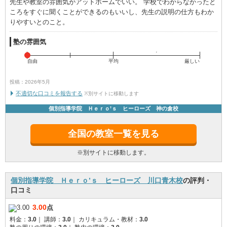
先生や教室の雰囲気がアットホームでいい。 学校でわからなかったと
ころをすぐに聞くことができるのもいいし、先生の説明の仕方もわか
りやすいとのこと。
塾の雰囲気
自由
平均
厳しい
投稿：2026年5月
不適切な口コミを報告する
※別サイトに移動します
個別指導学院 Ｈｅｒｏ’ｓ ヒーローズ 神の倉校
全国の教室一覧を見る
※別サイトに移動します。
個別指導学院 Ｈｅｒｏ’ｓ ヒーローズ 川口青木校
の評判・
口コミ
3.00
点
料金：
3.0
｜
講師：
3.0
｜
カリキュラム・教材：
3.0