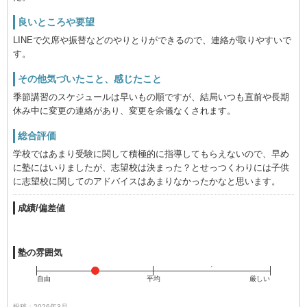
良いところや要望
LINEで欠席や振替などのやりとりができるので、連絡が取りやすいで
す。
その他気づいたこと、感じたこと
季節講習のスケジュールは早いもの順ですが、結局いつも直前や長期
休み中に変更の連絡があり、変更を余儀なくされます。
総合評価
学校ではあまり受験に関して積極的に指導してもらえないので、早め
に塾にはいりましたが、志望校は決まった？とせっつくわりには子供
に志望校に関してのアドバイスはあまりなかったかなと思います。
成績/偏差値
塾の雰囲気
自由
平均
厳しい
投稿：2026年3月