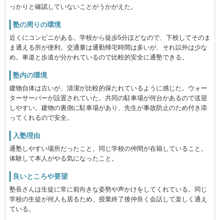
っかりと確認していないことがうかがえた。
塾の周りの環境
近くにコンビニがある。学校から徒歩5分ほどなので、下校してそのま
ま通える所が便利。交通量は通勤帰宅時間は多いが、それ以外は少な
め。車道と歩道が分かれているので比較的安全に通塾できる。
塾内の環境
建物自体は古いが、清潔が比較的保たれているように感じた。ウォー
ターサーバーが設置されていた。共同の駐車場が何台かあるので送迎
しやすい。建物の裏側に駐車場があり、先生が事故防止のため付き添
ってくれるので安全。
入塾理由
通塾しやすい場所だったこと。同じ学校の仲間が在籍していること。
体験して本人がやる気になったこと。
良いところや要望
塾長さんは生徒に常に前向きな姿勢や声かけをしてくれている。同じ
学校の生徒が何人も居るため、授業終了後仲良く会話して楽しく通え
ている。