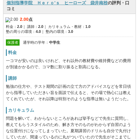
個別指導学院 Ｈｅｒｏ’ｓ ヒーローズ 袋井南校
の評判・口
コミ
2.00
点
料金：
2.0
｜
講師：
2.0
｜
カリキュラム・教材：
1.0
塾の周りの環境：
4.0
｜
塾内の環境：
3.0
保護者
通学時の学年：
中学生
料金
一コマが安いのは良いけれど、それ以外の教材費や維持費などの費用
が別途かかるので、コマ数に割り振ると割高になる。
講師
勉強の仕方や、テスト期間の計画の立て方のアドバイスなどを常日頃
から指導していただきい旨を面談で伝えると、その場で熱心には教え
てくれていたが、それ以降は特別そのような指導は無いようだった。
カリキュラム
問題を解いて、わからないところがあれば挙手などで先生に質問し、
教えてもらうスタイルのため、解き方そのものがわからず自習のよう
な位置付けになってしまっていた。夏期講習のドリルも自分で丸付け
していたが、間違っているのに丸がついていたので先生がそこまでし