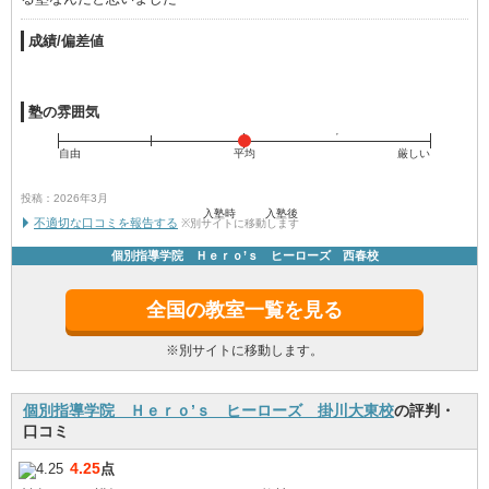
成績/偏差値
塾の雰囲気
自由
平均
厳しい
投稿：2026年3月
入塾時
入塾後
不適切な口コミを報告する
※別サイトに移動します
個別指導学院 Ｈｅｒｏ’ｓ ヒーローズ 西春校
全国の教室一覧を見る
※別サイトに移動します。
個別指導学院 Ｈｅｒｏ’ｓ ヒーローズ 掛川大東校
の評判・
口コミ
4.25
点