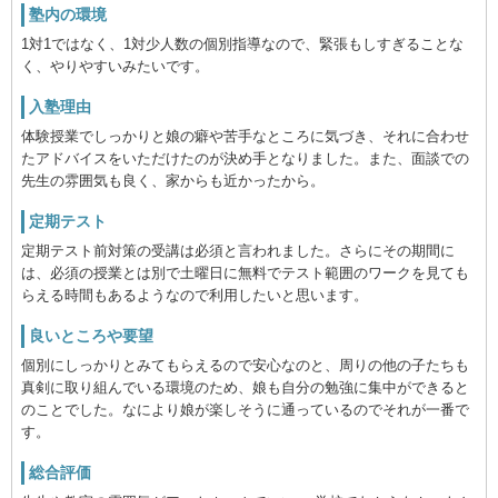
塾内の環境
1対1ではなく、1対少人数の個別指導なので、緊張もしすぎることな
く、やりやすいみたいです。
入塾理由
体験授業でしっかりと娘の癖や苦手なところに気づき、それに合わせ
たアドバイスをいただけたのが決め手となりました。また、面談での
先生の雰囲気も良く、家からも近かったから。
定期テスト
定期テスト前対策の受講は必須と言われました。さらにその期間に
は、必須の授業とは別で土曜日に無料でテスト範囲のワークを見ても
らえる時間もあるようなので利用したいと思います。
良いところや要望
個別にしっかりとみてもらえるので安心なのと、周りの他の子たちも
真剣に取り組んでいる環境のため、娘も自分の勉強に集中ができると
のことでした。なにより娘が楽しそうに通っているのでそれが一番で
す。
総合評価