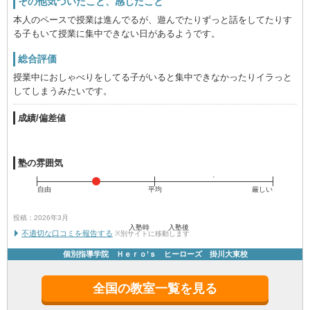
その他気づいたこと、感じたこと
本人のペースで授業は進んでるが、遊んでたりずっと話をしてたりす
る子もいて授業に集中できない日があるようです。
総合評価
授業中におしゃべりをしてる子がいると集中できなかったりイラっと
してしまうみたいです。
成績/偏差値
塾の雰囲気
自由
平均
厳しい
投稿：2026年3月
入塾時
入塾後
不適切な口コミを報告する
※別サイトに移動します
個別指導学院 Ｈｅｒｏ’ｓ ヒーローズ 掛川大東校
全国の教室一覧を見る