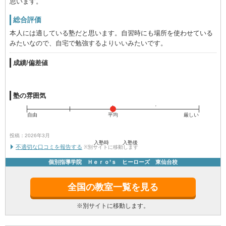
思います。
総合評価
本人には適している塾だと思います。自習時にも場所を使わせている
みたいなので、自宅で勉強するよりいいみたいです。
成績/偏差値
塾の雰囲気
自由
平均
厳しい
投稿：2026年3月
入塾時
入塾後
不適切な口コミを報告する
※別サイトに移動します
個別指導学院 Ｈｅｒｏ’ｓ ヒーローズ 東仙台校
全国の教室一覧を見る
※別サイトに移動します。