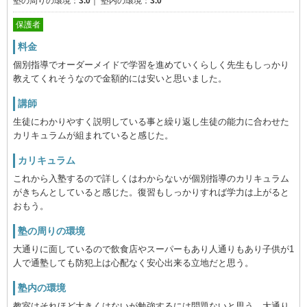
塾の周りの環境：
3.0
｜
塾内の環境：
3.0
保護者
料金
個別指導でオーダーメイドで学習を進めていくらしく先生もしっかり
教えてくれそうなので金額的には安いと思いました。
講師
生徒にわかりやすく説明している事と繰り返し生徒の能力に合わせた
カリキュラムが組まれていると感じた。
カリキュラム
これから入塾するので詳しくはわからないが個別指導のカリキュラム
がきちんとしていると感じた。復習もしっかりすれば学力は上がると
おもう。
塾の周りの環境
大通りに面しているので飲食店やスーパーもあり人通りもあり子供が1
人で通塾しても防犯上は心配なく安心出来る立地だと思う。
塾内の環境
教室はそれほど大きくはないが勉強するには問題ないと思う。大通り