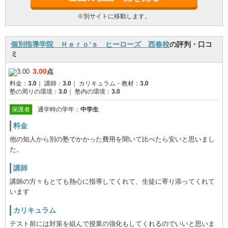
※別サイトに移動します。
個別指導学院 Ｈｅｒｏ’ｓ ヒーローズ 西春校
の評判・口コ
ミ
3.00
点
料金：
3.0
｜
講師：
3.0
｜
カリキュラム・教材：
3.0
塾の周りの環境：
3.0
｜
塾内の環境：
3.0
保護者
通学時の学年：
中学生
料金
他の知人から別の塾でかかった費用を聞いて比べたら安いと思いまし
た。
講師
講師の方々もとても熱心に指導してくれて、生徒に寄り添ってくれて
います
カリキュラム
テスト前には対策を組んで授業の強化もしてくれるのでいいと思いま