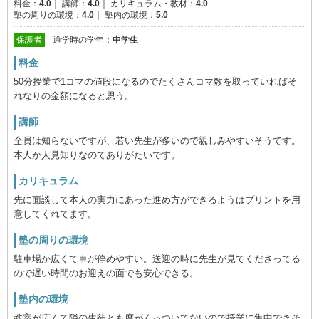
料金：
4.0
｜
講師：
4.0
｜
カリキュラム・教材：
4.0
塾の周りの環境：
4.0
｜
塾内の環境：
5.0
保護者
通学時の学年：
中学生
料金
50分授業で1コマの値段になるのでたくさんコマ数を取っていればそ
れなりの金額になると思う。
講師
全員は知らないですが、若い先生が多いので親しみやすいそうです。
本人か人見知りなのてありがたいです。
カリキュラム
先に面談して本人の実力にあった進め方ができるようはプリントを用
意してくれてます。
塾の周りの環境
駐車場か広くて車が停めやすい。送迎の時に先生が見てくださってる
ので遅い時間のお迎えの面でも安心できる。
塾内の環境
教室が広くて隣の生徒とも席がくっついてないので授業に集中できそ