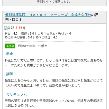
※別サイトに移動します。
個別指導学院 Ｈｅｒｏ’ｓ ヒーローズ 京成大久保校
の評
判・口コミ
3.75
点
料金：
4.0
｜
講師：
3.0
｜
カリキュラム・教材：
4.0
塾の周りの環境：
3.0
｜
塾内の環境：
4.0
保護者
通学時の学年：
中学生
料金
料金は安い方だと思います。しかし長期休みはは通常授業と講習のセ
ットのため少し費用がかさむかなと思います。
講師
先生によるのかなと思いました。講師の先生は常に同じ先生が担当で
はないので先生により教え方、宿題の量が違いました
カリキュラム
季節の講習は通常授業中季節講習のセットのため、受験年の季節講習
は週に５日塾でした。