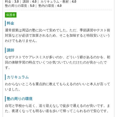
料金：
3.0
｜
講師：
4.0
｜
カリキュラム・教材：
4.0
塾の周りの環境：
5.0
｜
塾内の環境：
4.0
保護者
料金
通常授業は周辺の塾に比べて安めでした。ただ、季節講習やテスト前
対策などが必須で加算されるため、そこを加味すると特段安いという
わけでもありません。
講師
なぜテストでケアレスミスが多いのか、どういう癖があるのかを、初
回の体験学習の時点でいくつか気づいていただけたのが良かったで
す。
カリキュラム
わからないところを重点的に教えてもらえるのがいいと本人が言って
いました。
塾の周りの環境
自宅と学校から近く、送り迎えなしで徒歩で通えるのが良いです。ま
た、夜遅くなっても明るい道を歩いて帰ってこられるので安心です。