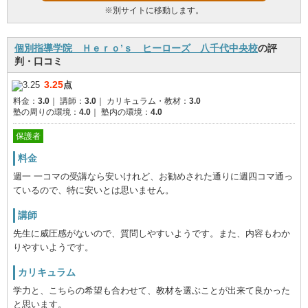
※別サイトに移動します。
個別指導学院 Ｈｅｒｏ’ｓ ヒーローズ 八千代中央校
の評
判・口コミ
3.25
点
料金：
3.0
｜
講師：
3.0
｜
カリキュラム・教材：
3.0
塾の周りの環境：
4.0
｜
塾内の環境：
4.0
保護者
料金
週一 一コマの受講なら安いけれど、お勧めされた通りに週四コマ通っ
ているので、特に安いとは思いません。
講師
先生に威圧感がないので、質問しやすいようです。また、内容もわか
りやすいようです。
カリキュラム
学力と、こちらの希望も合わせて、教材を選ぶことが出来て良かった
と思います。