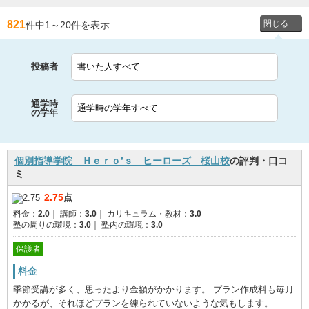
821
件中1
～
20件を表示
投稿者
通学時
の学年
個別指導学院 Ｈｅｒｏ’ｓ ヒーローズ 桜山校
の評判・口コ
ミ
2.75
点
料金：
2.0
｜
講師：
3.0
｜
カリキュラム・教材：
3.0
塾の周りの環境：
3.0
｜
塾内の環境：
3.0
保護者
料金
季節受講が多く、思ったより金額がかかります。 プラン作成料も毎月
かかるが、それほどプランを練られていないような気もします。