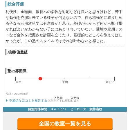
総合評価
利便性、金額面、振替への柔軟な対応などは良いと思うけれど、苦手
な勉強を克服出来ている様子が伺えないので、自ら積極的に取り組め
る子なら活用次第では有意義かと思う。基礎がわからず何から取り掛
かればよいかわからない子にはあまり向いていない。受験や定期テス
トなど全体を把握させ計画を立てたり、基礎的なところを教えてほし
かったが、この塾のスタイルではそれは叶わないと感じた。
成績/偏差値
塾の雰囲気
自由
平均
厳しい
投稿：2026年6月
入塾時
入塾後
不適切な口コミを報告する
※別サイトに移動します
個別指導学院 Ｈｅｒｏ’ｓ ヒーローズ 袋井南校
全国の教室一覧を見る