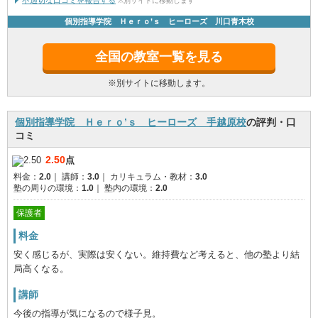
不適切な口コミを報告する
※別サイトに移動します
個別指導学院 Ｈｅｒｏ’ｓ ヒーローズ 川口青木校
全国の教室一覧を見る
※別サイトに移動します。
個別指導学院 Ｈｅｒｏ’ｓ ヒーローズ 手越原校
の評判・口
コミ
2.50
点
料金：
2.0
｜
講師：
3.0
｜
カリキュラム・教材：
3.0
塾の周りの環境：
1.0
｜
塾内の環境：
2.0
保護者
料金
安く感じるが、実際は安くない。維持費など考えると、他の塾より結
局高くなる。
講師
今後の指導が気になるので様子見。