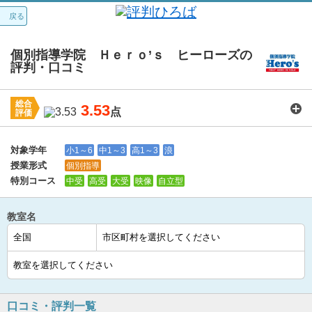
戻る
個別指導学院 Ｈｅｒｏ’ｓ ヒーローズの
評判・口コミ
総合
3.53
点
評価
講師：
3.6
カリキュラム：
3.6
周りの環境：
3.7
教室の設備・環境：
3.5
料金：
3.4
対象学年
小1～6
中1～3
高1～3
浪
授業形式
個別指導
特別コース
中受
高受
大受
映像
自立型
教室名
口コミ・評判一覧