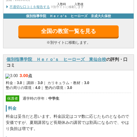
入塾時
入塾後
不適切な口コミを報告する
※別サイトに移動します
個別指導学院 Ｈｅｒｏ’ｓ ヒーローズ 京成大久保校
全国の教室一覧を見る
※別サイトに移動します。
個別指導学院 Ｈｅｒｏ’ｓ ヒーローズ 東仙台校
の評判・口
コミ
3.00
点
料金：
3.0
｜
講師：
3.0
｜
カリキュラム・教材：
3.0
塾の周りの環境：
4.0
｜
塾内の環境：
3.0
保護者
通学時の学年：
中学生
料金
料金は妥当だと思います。料金設定はコマ数に応じたものとなるので
安価ですが、夏期講習など長期休みの講習では割高になるので、やは
り負担は増です。