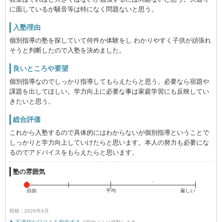
に面しているが騒音等は特になく問題ないと思う。
入塾理由
個別指導の塾を探していて何件か体験をし わかりやすく子供が頑張れ
そうと判断したので入塾を決めました。
良いところや要望
個別指導なのでしっかり指導してもらえたらと思う。必要なら宿題や
課題を出してほしい。学力向上に必要な事は家庭学習にも反映してい
きたいと思う。
総合評価
これから入塾するので具体的にはわからないが個別指導ということで
しっかりと学力向上していけたらと思います。本人の努力も必要にな
るのでアドバイスをもらえたらと思います。
塾の雰囲気
自由
平均
厳しい
投稿：2026年4月