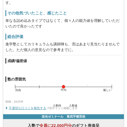
す。
その他気づいたこと、感じたこと
単なる詰め込みタイプではなくて、個々人の能力値を理解していただ
いたので良かったです
総合評価
進学塾としてカリキュラムも講師陣も、否はあまり見当たりませんで
した。ただ個人の意見なので参考までに。
成績/偏差値
塾の雰囲気
自由
平均
厳しい
投稿：2025年
入塾時
入塾後
不適切な口コミを報告する
※別サイトに移動します
栄光ゼミナール 東武宇都宮校
入塾で
全員に22,000円分
のギフト券進呈