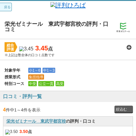
戻る
栄光ゼミナール 東武宇都宮校の評判・口
コミ
総合
3.45
点
評価
※上記は塾全体の口コミ点数です
講師：
3.6
カリキュラム：
3.7
周りの環境：
3.8
教室の設備・環境：
3.6
料金：
2.9
対象学年
小1～6
中1～3
授業形式
集団指導
特別コース
中受
公立一貫
高受
口コミ・評判一覧
4
件中1
～
4件を表示
栄光ゼミナール 東武宇都宮校
の評判・口コミ
投稿者
3.50
点