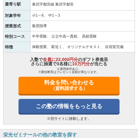
最寄り駅
東武宇都宮線 東武宇都宮
対象学年
小1～6
中1～3
授業形式
集団指導
特別コース
中学受験
公立中高一貫校
高校受験
特徴
体験授業
駅近く
オリジナルテキスト
自習室完備
入塾で
全員に22,000円分
のギフト券進呈
さらに抽選で3名様に
10万円分
が当たる
※適用条件あり。
※通信教育はプレゼント金額が異なります。
料金を問い合わせる
（資料請求する）
この塾の情報をもっと見る
※別サイトに移動します。
栄光ゼミナールの他の教室を探す