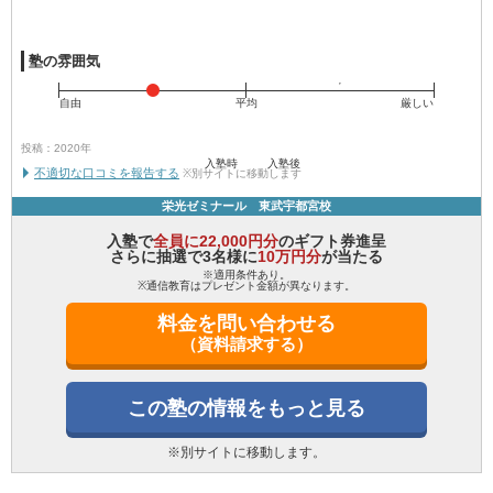
塾の雰囲気
自由
平均
厳しい
投稿：2020年
入塾時
入塾後
不適切な口コミを報告する
※別サイトに移動します
栄光ゼミナール 東武宇都宮校
入塾で
全員に22,000円分
のギフト券進呈
さらに抽選で3名様に
10万円分
が当たる
※適用条件あり。
※通信教育はプレゼント金額が異なります。
料金を問い合わせる
（資料請求する）
この塾の情報をもっと見る
※別サイトに移動します。