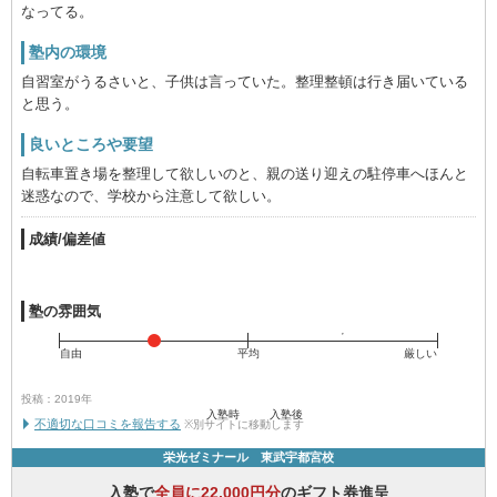
なってる。
塾内の環境
自習室がうるさいと、子供は言っていた。整理整頓は行き届いている
と思う。
良いところや要望
自転車置き場を整理して欲しいのと、親の送り迎えの駐停車へほんと
迷惑なので、学校から注意して欲しい。
成績/偏差値
塾の雰囲気
自由
平均
厳しい
投稿：2019年
入塾時
入塾後
不適切な口コミを報告する
※別サイトに移動します
栄光ゼミナール 東武宇都宮校
入塾で
全員に22,000円分
のギフト券進呈