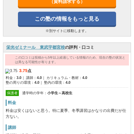
（資料請求する）
この塾の情報をもっと見る
※別サイトに移動します。
栄光ゼミナール 東武宇都宮校
の評判・口コミ
この口コミは投稿から5年以上経過している情報のため、現在の塾の状況と
は異なる可能性が有ります。
3.75
点
料金：
3.0
｜
講師：
4.0
｜
カリキュラム・教材：
4.0
塾の周りの環境：
4.0
｜
塾内の環境：
4.0
保護者
通学時の学年：
小学生～高校生
料金
料金は安くはないと思う。特に夏季、冬季講習はかなりの出費だが仕
方ない。
講師