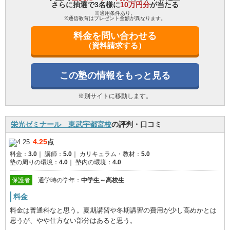
さらに抽選で3名様に
10万円分
が当たる
※適用条件あり。
※通信教育はプレゼント金額が異なります。
料金を問い合わせる
（資料請求する）
この塾の情報をもっと見る
※別サイトに移動します。
栄光ゼミナール 東武宇都宮校
の評判・口コミ
4.25
点
料金：
3.0
｜
講師：
5.0
｜
カリキュラム・教材：
5.0
塾の周りの環境：
4.0
｜
塾内の環境：
4.0
保護者
通学時の学年：
中学生～高校生
料金
料金は普通科なと思う。夏期講習や冬期講習の費用が少し高めかとは
思うが、やや仕方ない部分はあると思う。