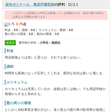
栄光ゼミナール 東武宇都宮校
の評判・口コミ
この口コミは投稿から5年以上経過している情報のため、現在の塾の状況と
は異なる可能性が有ります。
3.75
点
料金：
4.0
｜
講師：
4.0
｜
カリキュラム・教材：
4.0
塾の周りの環境：
4.0
｜
塾内の環境：
3.0
保護者
通学時の学年：
小学生～高校生
料金
周辺相場よりは安いと思うが、それでも安くはない。
講師
時間外も親身になって応対してくれる、親切な先生は多いと感じる、
カリキュラム
カリキュラムは充実しているが、金額は安くは無い。でも周辺学校の
相場からすると安めかも。
塾の周りの環境
とにかく自転車置き場が少ない。送り迎えの親の車の駐停車が迷惑に