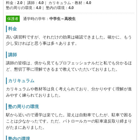
料金：
2.0
｜
講師：
4.0
｜
カリキュラム・教材：
4.0
通学時
塾の周りの環境：
4.0
｜
塾内の環境：
4.0
の学年
保護者
通学時の学年：
中学生～高校生
料金
高い講習料ですが、それだけの効果は確認できました。確かに、もう
少し安ければと思う事は多々あります。
講師
講師の皆様は、傍から見てもプロフェッショナルだと私でも分かるほ
ど、懇切丁寧に理解できるまで教えていただいておりました。
カリキュラム
カリキュラムや教材等は良く考えられており、分かりやすく理解が進
みやすく練られておりました。
塾の周りの環境
駅から近いので通学は楽でした。迎えは自動車でしたが、駐車で困る
ことは少なかったです。ただ、パトロールカーの駐車違反取り締まり
がたまにありました。
塾内の環境