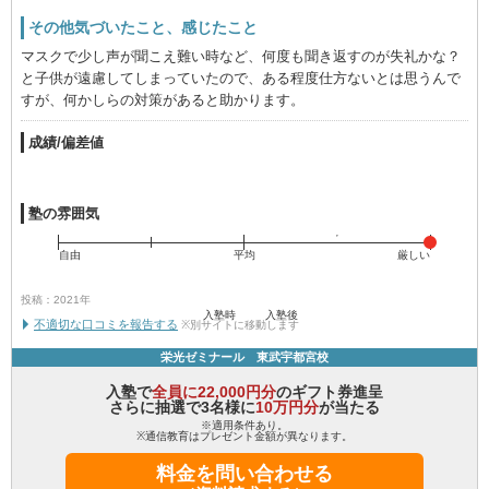
その他気づいたこと、感じたこと
マスクで少し声が聞こえ難い時など、何度も聞き返すのが失礼かな？
と子供が遠慮してしまっていたので、ある程度仕方ないとは思うんで
すが、何かしらの対策があると助かります。
成績/偏差値
塾の雰囲気
自由
平均
厳しい
投稿：2021年
入塾時
入塾後
不適切な口コミを報告する
※別サイトに移動します
栄光ゼミナール 東武宇都宮校
入塾で
全員に22,000円分
のギフト券進呈
さらに抽選で3名様に
10万円分
が当たる
※適用条件あり。
※通信教育はプレゼント金額が異なります。
料金を問い合わせる