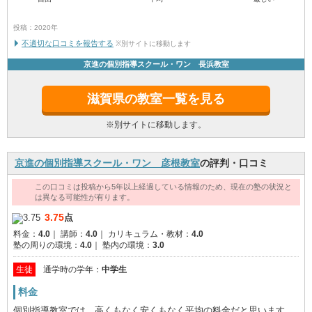
投稿：2020年
不適切な口コミを報告する
※別サイトに移動します
京進の個別指導スクール・ワン 長浜教室
滋賀県の教室一覧を見る
※別サイトに移動します。
京進の個別指導スクール・ワン 彦根教室
の評判・口コミ
この口コミは投稿から5年以上経過している情報のため、現在の塾の状況と
は異なる可能性が有ります。
3.75
点
料金：
4.0
｜
講師：
4.0
｜
カリキュラム・教材：
4.0
塾の周りの環境：
4.0
｜
塾内の環境：
3.0
生徒
通学時の学年：
中学生
料金
個別指導教室では、高くもなく安くもなく平均の料金だと思います。