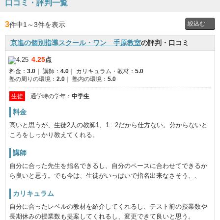
口コミ・評判一覧
3
件中1
～
3件を表示
京進の個別指導スクール・ワン 手原教室
の評判・口コミ
投稿者
4.25
点
料金：
3.0
｜
講師：
4.0
｜
カリキュラム・教材：
5.0
通学時
塾の周りの環境：
2.0
｜
塾内の環境：
5.0
の学年
生徒
通学時の学年：
中学生
料金
高いと思うが、生徒2人の教師1、1 : 2だから仕方ない。分からないと
ころをしっかり教えてくれる。
講師
自分に合った先生を指名できるし、自分のペースに合わせてできるか
ら良いと思う。でも今は、生徒がいっぱいで指名出来なさそう、、
カリキュラム
自分に合ったレベルの教材を紹介してくれるし、テスト前の授業数や
長期休みの授業数も提案してくれるし、変更できて良いと思う。