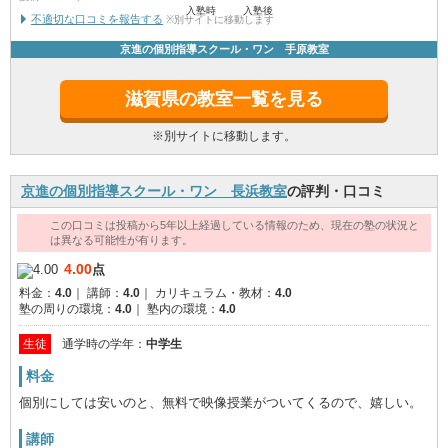
入塾時
入塾後
不適切な口コミを報告する
※別サイトに移動します
京進の個別指導スクール・ワン 手原教室
滋賀県の教室一覧を見る
※別サイトに移動します。
京進の個別指導スクール・ワン 長浜教室
の評判・口コミ
この口コミは投稿から5年以上経過している情報のため、現在の塾の状況と
は異なる可能性が有ります。
4.00
点
料金：
4.0
｜
講師：
4.0
｜
カリキュラム・教材：
4.0
塾の周りの環境：
4.0
｜
塾内の環境：
4.0
生徒
通学時の学年：
中学生
料金
個別にしては安いのと、無料で映像授業がついてくるので、嬉しい。
講師