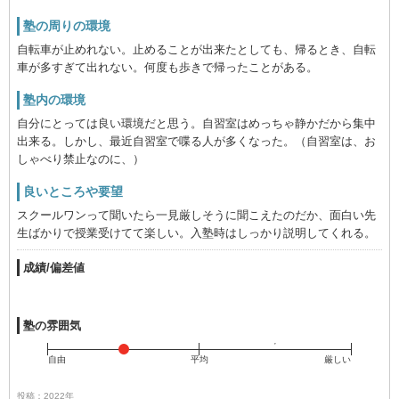
塾の周りの環境
自転車が止めれない。止めることが出来たとしても、帰るとき、自転
車が多すぎて出れない。何度も歩きで帰ったことがある。
塾内の環境
自分にとっては良い環境だと思う。自習室はめっちゃ静かだから集中
出来る。しかし、最近自習室で喋る人が多くなった。（自習室は、お
しゃべり禁止なのに、）
良いところや要望
スクールワンって聞いたら一見厳しそうに聞こえたのだか、面白い先
生ばかりで授業受けてて楽しい。入塾時はしっかり説明してくれる。
成績/偏差値
塾の雰囲気
自由
平均
厳しい
投稿：2022年