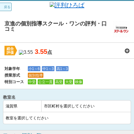
戻る
京進の個別指導スクール・ワンの評判・口
コミ
総合
3.55
点
評価
講師：
3.8
カリキュラム：
3.8
周りの環境：
3.9
教室の設備・環境：
3.6
料金：
3.0
対象学年
小1～6
中1～3
高1～3
授業形式
個別指導
特別コース
中受
公立一貫
高受
大受
映像
教室名