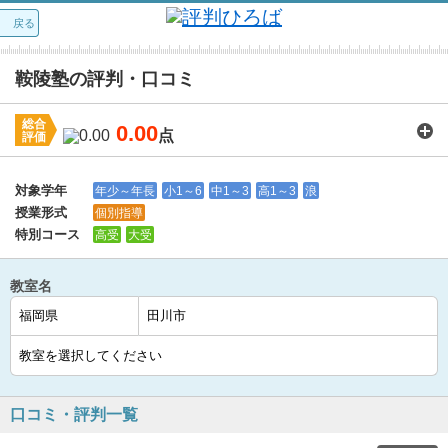
戻る
鞍陵塾の評判・口コミ
総合
0.00
点
評価
講師：
0.0
カリキュラム：
0.0
周りの環境：
0.0
教室の設備・環境：
0.0
料金：
0.0
対象学年
年少～年長
小1～6
中1～3
高1～3
浪
授業形式
個別指導
特別コース
高受
大受
教室名
口コミ・評判一覧