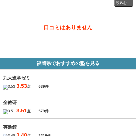
投稿者
口コミはありません
通学時
の学年
福岡県でおすすめの塾を見る
九大進学ゼミ
3.53
点
639件
全教研
3.51
点
579件
英進館
3.48
点
2216件