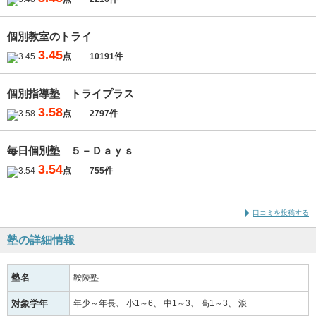
個別教室のトライ
3.45
点
10191件
個別指導塾 トライプラス
3.58
点
2797件
毎日個別塾 ５－Ｄａｙｓ
3.54
点
755件
口コミを投稿する
塾の詳細情報
塾名
鞍陵塾
対象学年
年少～年長
小1～6
中1～3
高1～3
浪