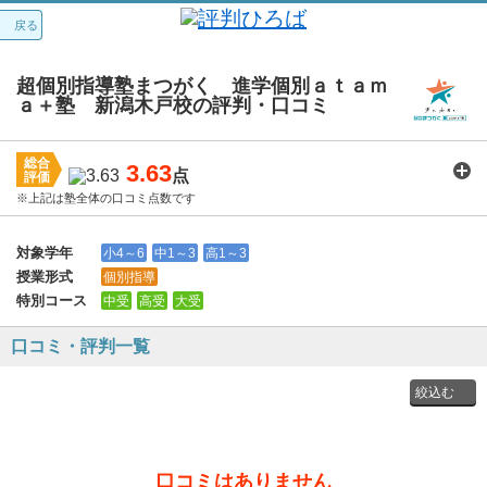
戻る
超個別指導塾まつがく 進学個別ａｔａｍ
ａ＋塾 新潟木戸校の評判・口コミ
総合
3.63
点
評価
※上記は塾全体の口コミ点数です
講師：
3.8
カリキュラム：
3.9
周りの環境：
3.9
教室の設備・環境：
3.8
料金：
3.1
対象学年
小4～6
中1～3
高1～3
授業形式
個別指導
特別コース
中受
高受
大受
口コミ・評判一覧
投稿者
口コミはありません