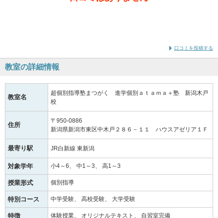
通学時
の学年
口コミを投稿する
教室の詳細情報
超個別指導塾まつがく 進学個別ａｔａｍａ＋塾 新潟木戸
教室名
校
〒950-0886
住所
新潟県新潟市東区中木戸２８６－１１ ハウスアゼリア１Ｆ
最寄り駅
JR白新線 東新潟
対象学年
小4～6
中1～3
高1～3
授業形式
個別指導
特別コース
中学受験
高校受験
大学受験
特徴
体験授業
オリジナルテキスト
自習室完備