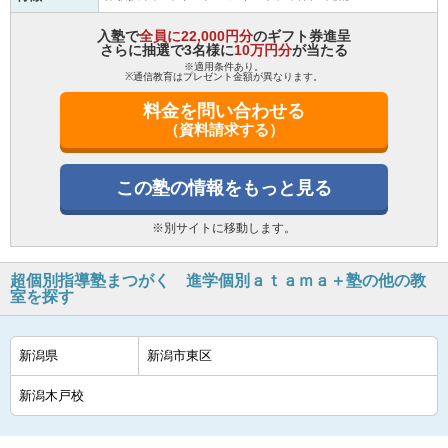
入塾で
全員に22,000円分
のギフト券進呈
さらに抽選で3名様に
10万円分
が当たる
※適用条件あり。
※通信教育はプレゼント金額が異なります。
料金を問い合わせる
（資料請求する）
この塾の情報をもっと見る
※別サイトに移動します。
超個別指導塾まつがく 進学個別ａｔａｍａ＋塾の他の教
室を探す