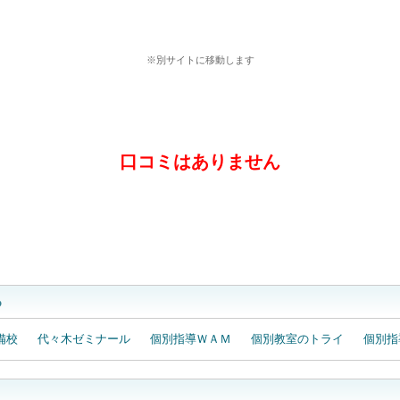
別指導塾まつがく 進学個別ａｔａｍａ＋塾の詳細は
※別サイトに移動します
口コミはありません
口コミを投稿する
る
備校
代々木ゼミナール
個別指導ＷＡＭ
個別教室のトライ
個別指