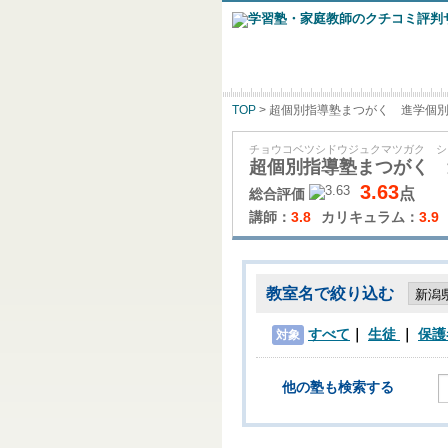
TOP
> 超個別指導塾まつがく 進学個
チョウコベツシドウジュクマツガク シ
超個別指導塾まつがく 
3.63
点
総合評価
講師：
3.8
カリキュラム：
3.9
教室名で絞り込む
すべて
生徒
保護
対象
他の塾も検索する