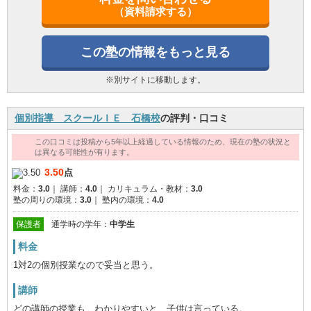
（資料請求する）
この塾の情報をもっと見る
※別サイトに移動します。
個別指導 スクールＩＥ 石橋校
の評判・口コミ
この口コミは投稿から5年以上経過している情報のため、現在の塾の状況と
は異なる可能性が有ります。
3.50
点
料金：
3.0
｜
講師：
4.0
｜
カリキュラム・教材：
3.0
塾の周りの環境：
3.0
｜
塾内の環境：
4.0
保護者
通学時の学年：
中学生
料金
1対2の個別授業なので妥当と思う。
講師
どの講師の授業も、わかりやすいと、子供は言っている。