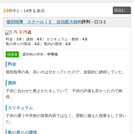
14
件中1
～
14件を表示
個別指導 スクールＩＥ 自治医大校
の評判・口コミ
投稿者
3.75
点
料金：
3.0
｜
講師：
4.0
｜
カリキュラム・教材：
4.0
通学時
塾の周りの環境：
4.0
｜
塾内の環境：
4.0
の学年
保護者
通学時の学年：
中学生
料金
個別指導の為、高いのは分かっていたので、金額的に納得していた。
講師
子供に合わせた教えかたをしていて、子供の評価も良かったので納
得。
カリキュラム
子供の通う中学校の授業内容ではなく、受験に備えた授業をして頂い
た。
塾の周りの環境