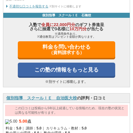
不適切な口コミを報告する
※別サイトに移動します
個別指導 スクールＩＥ 石橋校
入塾で
全員に22,000円分
のギフト券進呈
さらに抽選で3名様に
10万円分
が当たる
※適用条件あり。
※通信教育はプレゼント金額が異なります。
料金を問い合わせる
（資料請求する）
この塾の情報をもっと見る
※別サイトに移動します。
個別指導 スクールＩＥ 自治医大校
の評判・口コミ
この口コミは投稿から5年以上経過している情報のため、現在の塾の状況と
は異なる可能性が有ります。
5.00
点
料金：
5.0
｜
講師：
5.0
｜
カリキュラム・教材：
5.0