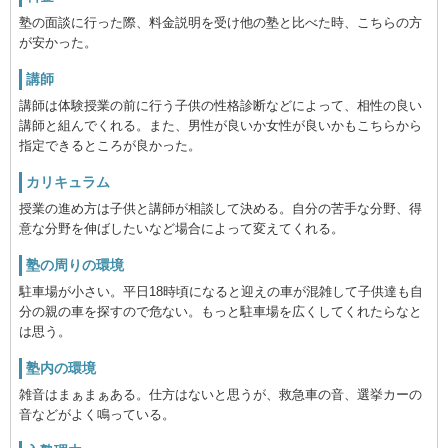
塾の面談に行った際、料金説明を受け他の塾と比べた時、こちらの方
が安かった。
講師
講師は体験授業の前に行う子供の性格診断などによって、相性の良い
講師と組んでくれる。また、男性が良いか女性が良いかもこちらから
指定できるところが良かった。
カリキュラム
授業の進め方は子供と講師が相談して決める。自分の苦手な分野、得
意な分野を伸ばしたいなど場合によって変えてくれる。
塾の周りの環境
駐車場が小さい。平日18時頃になると迎えの車が混雑して子供達も自
分の親の車を探すので危ない。もっと駐車場を広くしてくれたらなと
は思う。
塾内の環境
雑音はまぁまぁある。仕方はないと思うが、救急車の音、選挙カーの
音などがよく鳴っている。