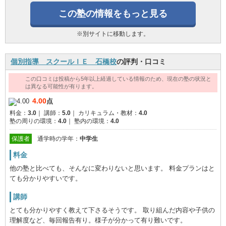
この塾の情報をもっと見る
※別サイトに移動します。
個別指導 スクールＩＥ 石橋校
の評判・口コミ
この口コミは投稿から5年以上経過している情報のため、現在の塾の状況と
は異なる可能性が有ります。
4.00
点
料金：
3.0
｜
講師：
5.0
｜
カリキュラム・教材：
4.0
塾の周りの環境：
4.0
｜
塾内の環境：
4.0
保護者
通学時の学年：
中学生
料金
他の塾と比べても、そんなに変わりないと思います。 料金プランはと
ても分かりやすいです。
講師
とても分かりやすく教えて下さるそうです。 取り組んだ内容や子供の
理解度など、毎回報告有り。様子が分かって有り難いです。