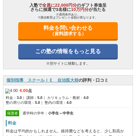
入塾で
全員に22,000円分
のギフト券進呈
さらに抽選で3名様に
10万円分
が当たる
※適用条件あり。
※通信教育はプレゼント金額が異なります。
料金を問い合わせる
（資料請求する）
この塾の情報をもっと見る
※別サイトに移動します。
個別指導 スクールＩＥ 自治医大校
の評判・口コミ
4.00
点
料金：
3.0
｜
講師：
5.0
｜
カリキュラム・教材：
4.0
塾の周りの環境：
5.0
｜
塾内の環境：
4.0
保護者
通学時の学年：
小学生～中学生
料金
料金は平均的かもしれません。維持費などを考えると、少し割高か