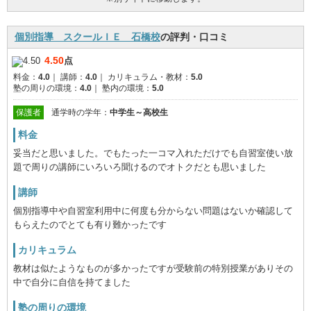
個別指導 スクールＩＥ 石橋校
の評判・口コミ
4.50
点
料金：
4.0
｜
講師：
4.0
｜
カリキュラム・教材：
5.0
塾の周りの環境：
4.0
｜
塾内の環境：
5.0
保護者
通学時の学年：
中学生～高校生
料金
妥当だと思いました。でもたった一コマ入れただけでも自習室使い放
題で周りの講師にいろいろ聞けるのでオトクだとも思いました
講師
個別指導中や自習室利用中に何度も分からない問題はないか確認して
もらえたのでとても有り難かったです
カリキュラム
教材は似たようなものが多かったですが受験前の特別授業がありその
中で自分に自信を持てました
塾の周りの環境