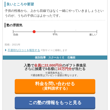
良いところや要望
子供の性格から、上から目線ではなく一緒にやっていきましょうとい
うのが、うちの子供にはよかったです。
塾の雰囲気
自由
平均
厳しい
投稿：2021年
不適切な口コミを報告する
※別サイトに移動します
個別指導 スクールＩＥ 石橋校
入塾で
全員に22,000円分
のギフト券進呈
さらに抽選で3名様に
10万円分
が当たる
※適用条件あり。
※通信教育はプレゼント金額が異なります。
料金を問い合わせる
（資料請求する）
この塾の情報をもっと見る