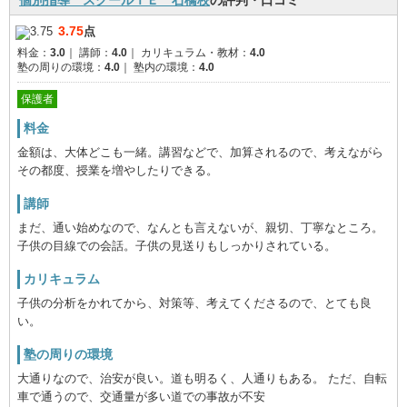
個別指導 スクールＩＥ 石橋校
の評判・口コミ
3.75
点
料金：
3.0
｜
講師：
4.0
｜
カリキュラム・教材：
4.0
塾の周りの環境：
4.0
｜
塾内の環境：
4.0
保護者
料金
金額は、大体どこも一緒。講習などで、加算されるので、考えながら
その都度、授業を増やしたりできる。
講師
まだ、通い始めなので、なんとも言えないが、親切、丁寧なところ。
子供の目線での会話。子供の見送りもしっかりされている。
カリキュラム
子供の分析をかれてから、対策等、考えてくださるので、とても良
い。
塾の周りの環境
大通りなので、治安が良い。道も明るく、人通りもある。 ただ、自転
車で通うので、交通量が多い道での事故が不安