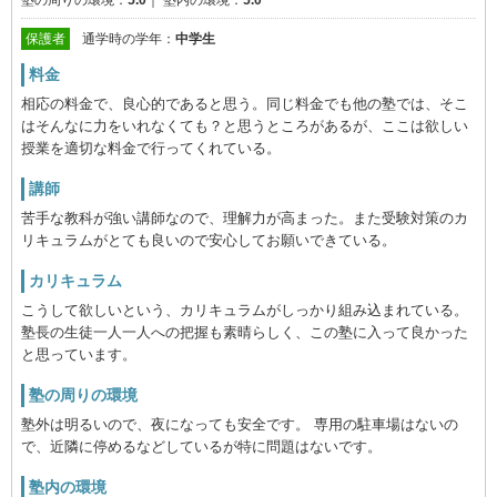
塾の周りの環境：
5.0
｜
塾内の環境：
5.0
保護者
通学時の学年：
中学生
料金
相応の料金で、良心的であると思う。同じ料金でも他の塾では、そこ
はそんなに力をいれなくても？と思うところがあるが、ここは欲しい
授業を適切な料金で行ってくれている。
講師
苦手な教科が強い講師なので、理解力が高まった。また受験対策のカ
リキュラムがとても良いので安心してお願いできている。
カリキュラム
こうして欲しいという、カリキュラムがしっかり組み込まれている。
塾長の生徒一人一人への把握も素晴らしく、この塾に入って良かった
と思っています。
塾の周りの環境
塾外は明るいので、夜になっても安全です。 専用の駐車場はないの
で、近隣に停めるなどしているが特に問題はないです。
塾内の環境