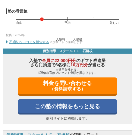
塾の雰囲気
自由
平均
厳しい
投稿：2024年
入塾時
入塾後
不適切な口コミを報告する
※別サイトに移動します
個別指導 スクールＩＥ 石橋校
入塾で
全員に22,000円分
のギフト券進呈
さらに抽選で3名様に
10万円分
が当たる
※適用条件あり。
※通信教育はプレゼント金額が異なります。
料金を問い合わせる
（資料請求する）
この塾の情報をもっと見る
※別サイトに移動します。