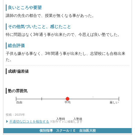
良いところや要望
講師の先生の都合で、授業が無くなる事があった。
その他気づいたこと、感じたこと
特に問題はなく3年通う事が出来たので、今思えば良い塾でした。
総合評価
子供も嫌がる事なく、3年間通う事が出来たし、志望校にも合格出来
た。
成績/偏差値
塾の雰囲気
自由
平均
厳しい
投稿：2025年
入塾時
入塾後
不適切な口コミを報告する
※別サイトに移動します
個別指導 スクールＩＥ 自治医大校