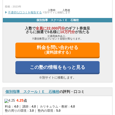
投稿：2023年
入塾時
入塾後
不適切な口コミを報告する
※別サイトに移動します
個別指導 スクールＩＥ 石橋校
入塾で
全員に22,000円分
のギフト券進呈
さらに抽選で3名様に
10万円分
が当たる
※適用条件あり。
※通信教育はプレゼント金額が異なります。
料金を問い合わせる
（資料請求する）
この塾の情報をもっと見る
※別サイトに移動します。
個別指導 スクールＩＥ 石橋校
の評判・口コミ
4.25
点
料金：
4.0
｜
講師：
4.0
｜
カリキュラム・教材：
4.0
塾の周りの環境：
3.0
｜
塾内の環境：
5.0