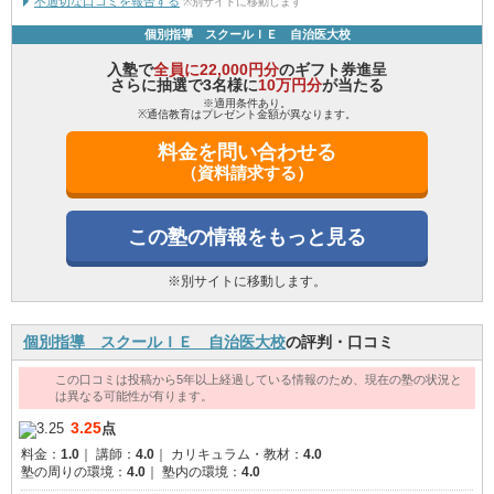
不適切な口コミを報告する
※別サイトに移動します
個別指導 スクールＩＥ 自治医大校
入塾で
全員に22,000円分
のギフト券進呈
さらに抽選で3名様に
10万円分
が当たる
※適用条件あり。
※通信教育はプレゼント金額が異なります。
料金を問い合わせる
（資料請求する）
この塾の情報をもっと見る
※別サイトに移動します。
個別指導 スクールＩＥ 自治医大校
の評判・口コミ
この口コミは投稿から5年以上経過している情報のため、現在の塾の状況と
は異なる可能性が有ります。
3.25
点
料金：
1.0
｜
講師：
4.0
｜
カリキュラム・教材：
4.0
塾の周りの環境：
4.0
｜
塾内の環境：
4.0