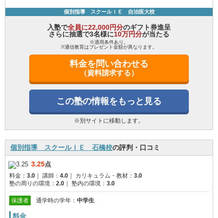
個別指導 スクールＩＥ 自治医大校
入塾で
全員に22,000円分
のギフト券進呈
さらに抽選で3名様に
10万円分
が当たる
※適用条件あり。
※通信教育はプレゼント金額が異なります。
料金を問い合わせる
（資料請求する）
この塾の情報をもっと見る
※別サイトに移動します。
個別指導 スクールＩＥ 石橋校
の評判・口コミ
3.25
点
料金：
3.0
｜
講師：
4.0
｜
カリキュラム・教材：
3.0
塾の周りの環境：
2.0
｜
塾内の環境：
3.0
保護者
通学時の学年：
中学生
料金