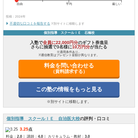
自由
平均
厳しい
投稿：2024年
不適切な口コミを報告する
※別サイトに移動します
個別指導 スクールＩＥ 石橋校
入塾で
全員に22,000円分
のギフト券進呈
さらに抽選で3名様に
10万円分
が当たる
※適用条件あり。
※通信教育はプレゼント金額が異なります。
料金を問い合わせる
（資料請求する）
この塾の情報をもっと見る
※別サイトに移動します。
個別指導 スクールＩＥ 自治医大校
の評判・口コミ
3.25
点
料金：
2.0
｜
講師：
4.0
｜
カリキュラム・教材：
3.0