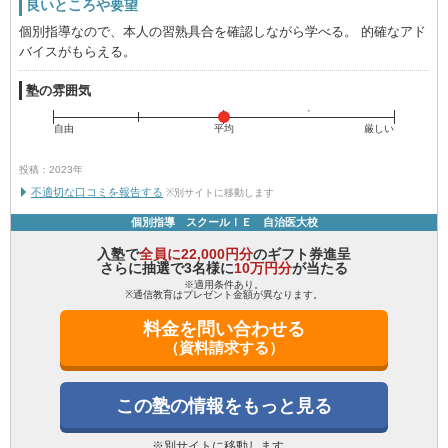
良いところや要望
個別指導なので、本人の習熟具合を確認しながら学べる。 的確なアド
バイスがもらえる。
塾の雰囲気
自由
平均
厳しい
投稿：2023年
不適切な口コミを報告する
※別サイトに移動します
個別指導 スクールＩＥ 自治医大校
入塾で
全員に22,000円分
のギフト券進呈
さらに抽選で3名様に
10万円分
が当たる
※適用条件あり。
※通信教育はプレゼント金額が異なります。
料金を問い合わせる
（資料請求する）
この塾の情報をもっと見る
※別サイトに移動します。