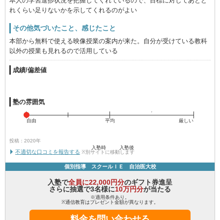
本人の学習進捗状況を把握してくれているので、目標に対してあとど
れくらい足りないかを示してくれるのがよい
その他気づいたこと、感じたこと
本部から無料で使える映像授業の案内が来た。自分が受けている教科
以外の授業も見れるので活用している
成績/偏差値
塾の雰囲気
自由
平均
厳しい
投稿：2020年
入塾時
入塾後
不適切な口コミを報告する
※別サイトに移動します
個別指導 スクールＩＥ 自治医大校
入塾で
全員に22,000円分
のギフト券進呈
さらに抽選で3名様に
10万円分
が当たる
※適用条件あり。
※通信教育はプレゼント金額が異なります。
料金を問い合わせる