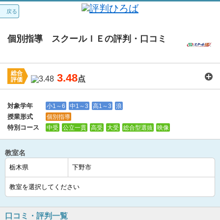
戻る
個別指導 スクールＩＥの評判・口コミ
総合
3.48
点
評価
講師：
3.7
カリキュラム：
3.7
周りの環境：
3.8
教室の設備・環境：
3.6
料金：
2.9
対象学年
小1～6
中1～3
高1～3
浪
授業形式
個別指導
特別コース
中受
公立一貫
高受
大受
総合型選抜
映像
教室名
口コミ・評判一覧