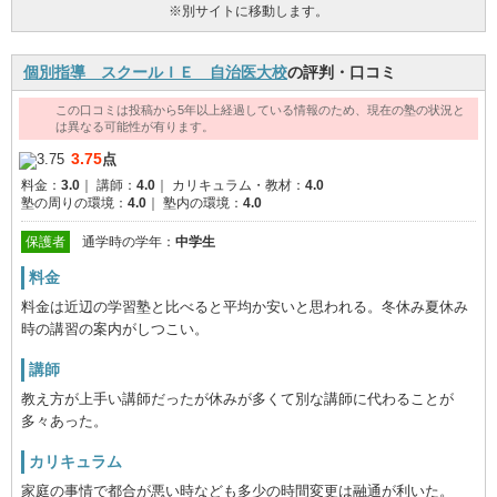
※別サイトに移動します。
個別指導 スクールＩＥ 自治医大校
の評判・口コミ
この口コミは投稿から5年以上経過している情報のため、現在の塾の状況と
は異なる可能性が有ります。
3.75
点
料金：
3.0
｜
講師：
4.0
｜
カリキュラム・教材：
4.0
塾の周りの環境：
4.0
｜
塾内の環境：
4.0
保護者
通学時の学年：
中学生
料金
料金は近辺の学習塾と比べると平均か安いと思われる。冬休み夏休み
時の講習の案内がしつこい。
講師
教え方が上手い講師だったが休みが多くて別な講師に代わることが
多々あった。
カリキュラム
家庭の事情で都合が悪い時なども多少の時間変更は融通が利いた。