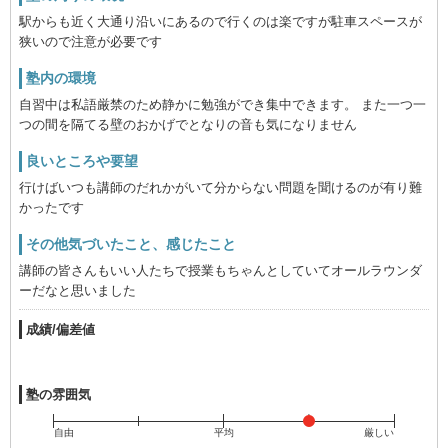
駅からも近く大通り沿いにあるので行くのは楽ですが駐車スペースが
狭いので注意が必要です
塾内の環境
自習中は私語厳禁のため静かに勉強ができ集中できます。 また一つ一
つの間を隔てる壁のおかげでとなりの音も気になりません
良いところや要望
行けばいつも講師のだれかがいて分からない問題を聞けるのが有り難
かったです
その他気づいたこと、感じたこと
講師の皆さんもいい人たちで授業もちゃんとしていてオールラウンダ
ーだなと思いました
成績/偏差値
塾の雰囲気
自由
平均
厳しい