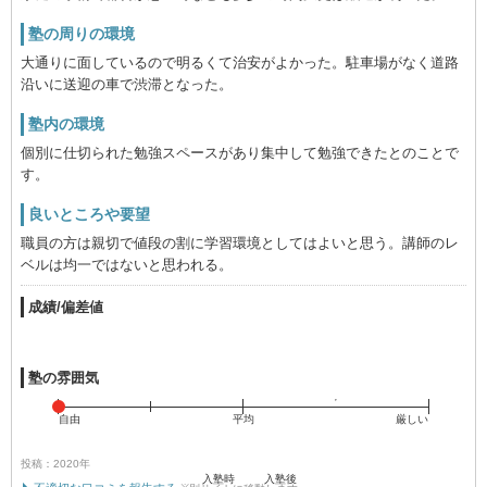
塾の周りの環境
大通りに面しているので明るくて治安がよかった。駐車場がなく道路
沿いに送迎の車で渋滞となった。
塾内の環境
個別に仕切られた勉強スペースがあり集中して勉強できたとのことで
す。
良いところや要望
職員の方は親切で値段の割に学習環境としてはよいと思う。講師のレ
ベルは均一ではないと思われる。
成績/偏差値
塾の雰囲気
自由
平均
厳しい
投稿：2020年
入塾時
入塾後