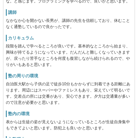
な。と感じます。プログラミングを学べるので、良いかと思います。
講師
なかなか心を開かない長男が、講師の先生を信頼しており、休むこと
なく通塾しているので良かったです。
カリキュラム
段階を踏んで学べるところが良いです。基本的なところから始まり、
興味が持てるようになっています。だんだんと難しくなっていきます
が、戻ったり苦手なところを何度も復習しながら続けられるので、や
りがいもあると思います。
塾の周りの環境
自治医大駅から子供の足で徒歩10分もかからずに到着できる距離にあ
ります。周辺にはスーパーやファミレスもあり、栄えていて明るいで
す。交差点の所には交番があり、安心できます。夕方は交通量が多い
ので注意が必要かと思います。
塾内の環境
表からは生徒の姿が見えないようになっているところが生徒自身集中
もできてよいと思います。防犯上も良いかと思います。