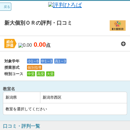
戻る
新大個別ＯＲの評判・口コミ
総合
0.00
点
評価
講師：
0.0
カリキュラム：
0.0
周りの環境：
0.0
教室の設備・環境：
0.0
料金：
0.0
対象学年
小1～6
中1～3
高1～3
授業形式
個別指導
特別コース
中受
高受
大受
教室名
口コミ・評判一覧