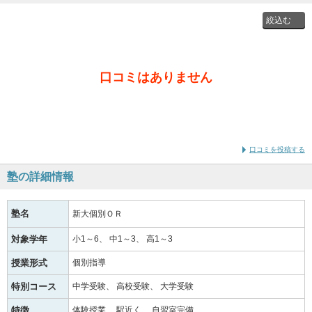
投稿者
口コミはありません
通学時
の学年
口コミを投稿する
塾の詳細情報
塾名
新大個別ＯＲ
対象学年
小1～6
中1～3
高1～3
授業形式
個別指導
特別コース
中学受験
高校受験
大学受験
特徴
体験授業
駅近く
自習室完備