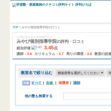
TOP
> みやび個別指導学院の口コミ
ミヤビコベツシドウガクイン
みやび個別指導学院
の評判・口コミ
3.45
点
総合評価
講師：
3.6
カリキュラム：
3.7
周りの環境：
3.6
教室の設
教室名で絞り込む
すべて
生徒
保護者
講師
対象
他の塾も検索する