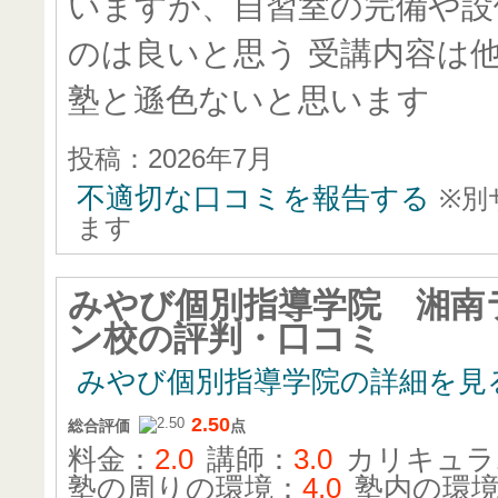
いますが、自習室の完備や設
のは良いと思う 受講内容は
塾と遜色ないと思います
投稿：2026年7月
不適切な口コミを報告する
※別
ます
みやび個別指導学院 湘南
ン校
の評判・口コミ
みやび個別指導学院の詳細を見
2.50
総合評価
点
料金：
2.0
講師：
3.0
カリキュラ
塾の周りの環境：
4.0
塾内の環