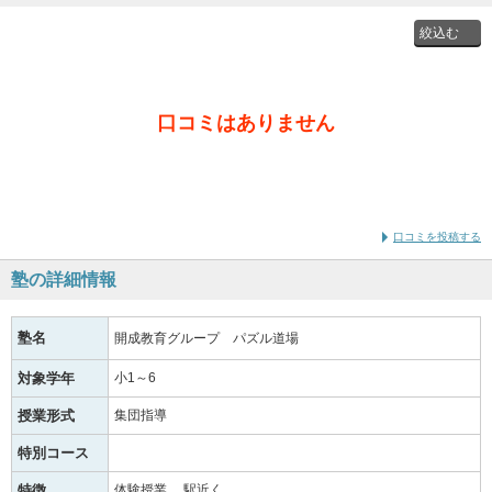
投稿者
口コミはありません
通学時
の学年
口コミを投稿する
塾の詳細情報
塾名
開成教育グループ パズル道場
対象学年
小1～6
授業形式
集団指導
特別コース
特徴
体験授業
駅近く