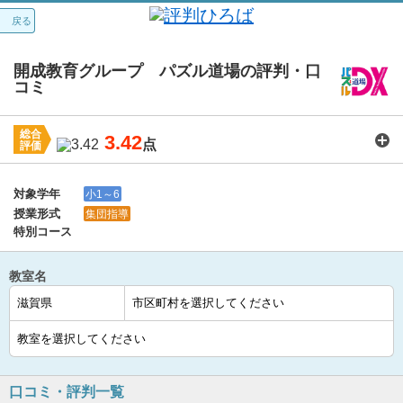
戻る
開成教育グループ パズル道場の評判・口
コミ
総合
3.42
点
評価
講師：
3.6
カリキュラム：
3.6
周りの環境：
3.6
教室の設備・環境：
3.4
料金：
3.1
対象学年
小1～6
授業形式
集団指導
特別コース
教室名
口コミ・評判一覧