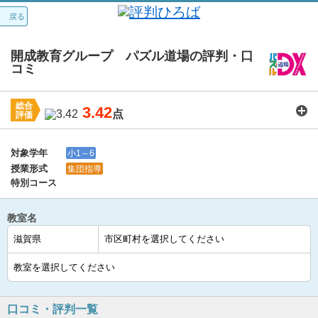
戻る
開成教育グループ パズル道場の評判・口
コミ
総合
3.42
点
評価
講師：
3.6
カリキュラム：
3.6
周りの環境：
3.6
教室の設備・環境：
3.4
料金：
3.1
対象学年
小1～6
授業形式
集団指導
特別コース
教室名
口コミ・評判一覧