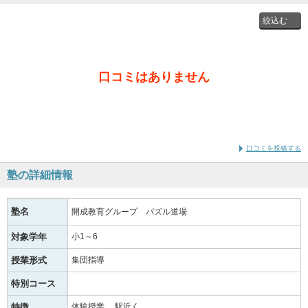
投稿者
口コミはありません
通学時
の学年
口コミを投稿する
塾の詳細情報
塾名
開成教育グループ パズル道場
対象学年
小1～6
授業形式
集団指導
特別コース
特徴
体験授業
駅近く