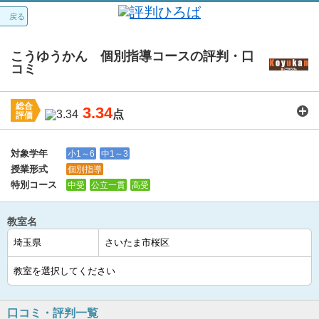
戻る
こうゆうかん 個別指導コースの評判・口
コミ
総合
3.34
点
評価
講師：
3.6
カリキュラム：
3.5
周りの環境：
3.8
教室の設備・環境：
3.2
料金：
3.0
対象学年
小1～6
中1～3
授業形式
個別指導
特別コース
中受
公立一貫
高受
教室名
口コミ・評判一覧