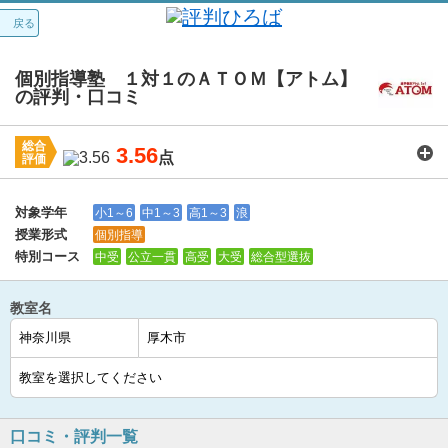
戻る
個別指導塾 １対１のＡＴＯＭ【アトム】
の評判・口コミ
総合
3.56
点
評価
講師：
3.8
カリキュラム：
3.6
周りの環境：
3.6
教室の設備・環境：
3.6
料金：
3.3
対象学年
小1～6
中1～3
高1～3
浪
授業形式
個別指導
特別コース
中受
公立一貫
高受
大受
総合型選抜
教室名
口コミ・評判一覧