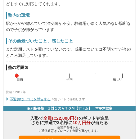
どもすぐに対応してくれます。
塾内の環境
駅からやや離れていて治安面が不安。駐輪場が暗く人気のない場所な
ので子供が怖がっています
その他気づいたこと、感じたこと
まだ定期テストを受けていないので、成果については不明ですが今の
ところ満足しています。
塾の雰囲気
自由
平均
厳しい
投稿：2019年
不適切な口コミを報告する
※別サイトに移動します
個別指導塾 １対１のＡＴＯＭ【アトム】 本厚木教室
入塾で
全員に22,000円分
のギフト券進呈
さらに抽選で3名様に
10万円分
が当たる
※適用条件あり。
※通信教育はプレゼント金額が異なります。