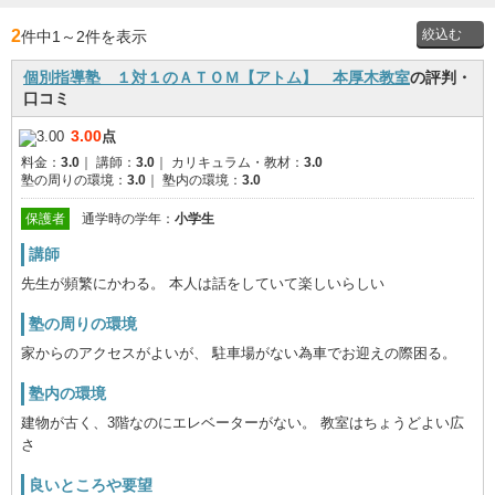
2
件中1
～
2件を表示
個別指導塾 １対１のＡＴＯＭ【アトム】 本厚木教室
の評判・
投稿者
口コミ
3.00
点
通学時
料金：
3.0
｜
講師：
3.0
｜
カリキュラム・教材：
3.0
の学年
塾の周りの環境：
3.0
｜
塾内の環境：
3.0
保護者
通学時の学年：
小学生
講師
先生が頻繁にかわる。 本人は話をしていて楽しいらしい
塾の周りの環境
家からのアクセスがよいが、 駐車場がない為車でお迎えの際困る。
塾内の環境
建物が古く、3階なのにエレベーターがない。 教室はちょうどよい広
さ
良いところや要望