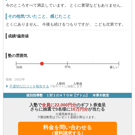
今のところすべて満足しています。 とくに要望などもありません。
その他気づいたこと、感じたこと
とくにありません。 今後も続けるつもりですが、 こども次第です。
成績/偏差値
塾の雰囲気
自由
平均
厳しい
投稿：2022年
入塾時
入塾後
不適切な口コミを報告する
※別サイトに移動します
個別指導塾 １対１のＡＴＯＭ【アトム】 本厚木教室
入塾で
全員に22,000円分
のギフト券進呈
さらに抽選で3名様に
10万円分
が当たる
※適用条件あり。
※通信教育はプレゼント金額が異なります。
料金を問い合わせる
（資料請求する）