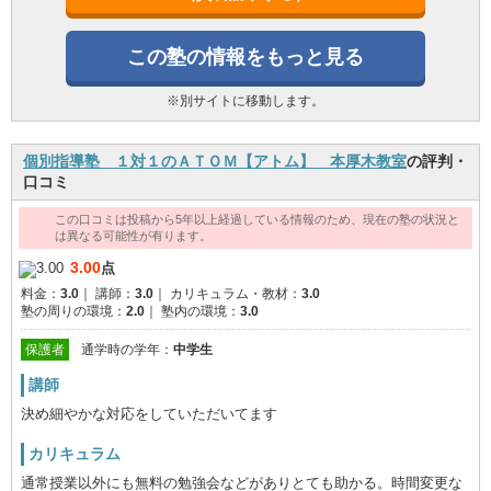
この塾の情報をもっと見る
※別サイトに移動します。
個別指導塾 １対１のＡＴＯＭ【アトム】 本厚木教室
の評判・
口コミ
この口コミは投稿から5年以上経過している情報のため、現在の塾の状況と
は異なる可能性が有ります。
3.00
点
料金：
3.0
｜
講師：
3.0
｜
カリキュラム・教材：
3.0
塾の周りの環境：
2.0
｜
塾内の環境：
3.0
保護者
通学時の学年：
中学生
講師
決め細やかな対応をしていただいてます
カリキュラム
通常授業以外にも無料の勉強会などがありとても助かる。時間変更な