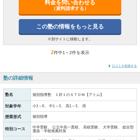
料金を問い合わせる
（資料請求する）
この塾の情報をもっと見る
※別サイトに移動します。
2
件中1
～
2件を表示
口コミを投稿する
塾の詳細情報
塾名
個別指導塾 １対１のＡＴＯＭ【アトム】
対象学年
小1～6
中1～3
高1～3
浪
授業形式
個別指導
中学受験
公立中高一貫校
高校受験
大学受験
総合型
特別コース
選抜・学校推薦対策